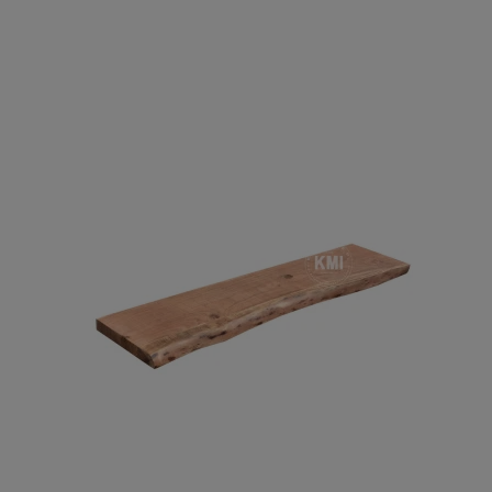
ROMA – MEBLE LOFTOWE MANGO I METAL
WESTPORT – LOFTOWE MEBLE VINTAGE
RIVERSIDE – POSTARZONE MEBLE LOFTOWE DREWNIANE
MILO – NOWOCZESNE MEBLE INDYJSKIE Z DREWNA MANGO