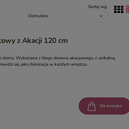
Sortuj wg
YASMIN – EGZOTYCZNE MEBLE DREWNIANE
INDIAN SUMMER – KOLOROWE MEBLE INDYJSKIE RZEŹBIO
BOHO LOCO – NATURALNE DREWNO RZEŹBIONE
MASALA – KOLOROWE MEBLE INDYJSKIE
towy z Akacji 120 cm
BINDI – MEBLE ORIENTALNE ZŁOTE
o domu. Wykonana z litego drewna akacjowego, z unikalną,
prawdzi się jako dekoracja w każdym wnętrzu.
Do koszyka