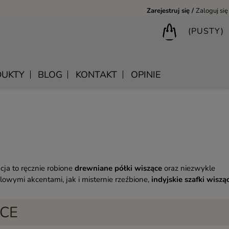
Zarejestruj się
Zaloguj się
(PUSTY)
UKTY
BLOG
KONTAKT
OPINIE
BIURKA DREWNIANE
SHANTI – DREWNIANE MEBLE RZEŹBIONE
LUSTRA DREWNIANE
BIBLIOTECZKI DREWNIANE
MANDALA – INDYJSKIE MEBLE RZEŹBIONE
SKRZYNIE DREWNIANE
MEBLE BOHO SKANDYNAWSKIE – DREWNIANE NATURAL
KONSOLE DREWNIANE
cja to ręcznie robione
drewniane półki wiszące
oraz niezwykle
owymi akcentami, jak i misternie rzeźbione,
indyjskie szafki wiszą
MONSOON – MEBLE RZEŹBIONE BOHO NOWOCZESNE
WIESZAKI DREWNIANE
SAHARA – MEBLE VINTAGE LOFT
ĄCE
SAFFRON – MEBLE INDYJSKIE I ORIENTALNE
CHAKRA – MEBLE LOFTOWE DREWNIANE