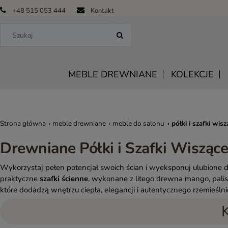
+48 515 053 444
Kontakt
STRONA GŁÓWNA
MEBLE DREWNIANE
KOLEKCJE
Strona główna
›
meble drewniane
›
meble do salonu
›
półki i szafki wisz
WAREHOUSE – MEBLE LOFTOWE I INDUSTRIALNE DO SALON
WITRYNY I KREDENSY
KOMODY DR
Drewniane Półki i Szafki Wiszące 
SCRAPYARD | MEBLE INDUSTRIALNE I MEBLE LOFTOWE Z META
KRZESŁA DREWNIANE
STOLIKI 
OFF ROAD | MEBLE INDUSTRIALNE ZE STAREGO DREWNA I
STOŁY DREWNIANE
SZAFKI RTV 
Wykorzystaj pełen potencjał swoich ścian i wyeksponuj ulubione d
METALU
praktyczne
szafki ścienne
, wykonane z litego drewna mango, palis
PÓŁKI I SZAF
które dodadzą wnętrzu ciepła, elegancji i autentycznego rzemieślni
JUST FOR ME – MEBLE LOFTOWE I INDUSTRIALNE Z DREWNA
FOTELE I SOF
LOST IN TIME – MEBLE LOFTOWE
BARKI I MEBLE
CHECKERS – MEBLE LOFTOWE Z MANGO