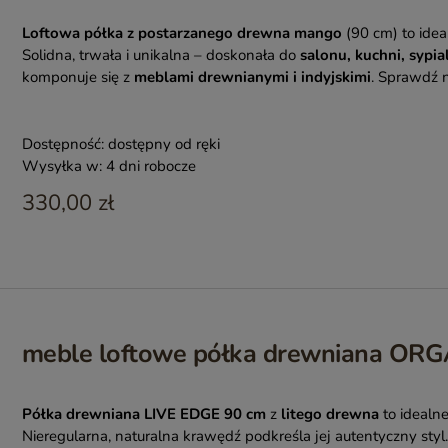
Loftowa półka z postarzanego drewna mango
(90 cm) to ide
Solidna, trwała i unikalna – doskonała do
salonu, kuchni, sypial
komponuje się z
meblami drewnianymi i indyjskimi
. Sprawdź 
Dostępność:
dostępny od ręki
Wysyłka w:
4 dni robocze
330,00 zł
meble loftowe półka drewniana OR
Półka drewniana LIVE EDGE 90 cm
z
litego drewna
to idealn
Nieregularna, naturalna krawędź podkreśla jej autentyczny sty