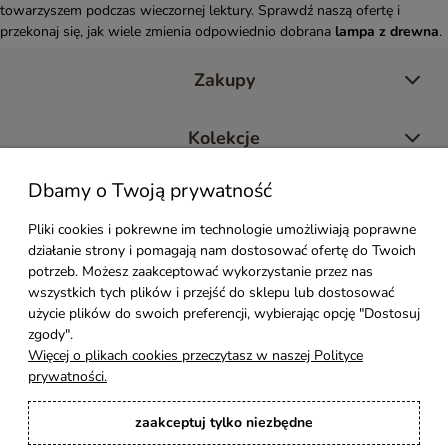
towarzyszem podczas wieczornej lektury. Sprawdź naszą ofertę i
przekonaj się, jak wiele zmienia odpowiednio dobrana
lampa z drewna
.
Zakupy
Kolekcje
Dbamy o Twoją prywatność
Moje konto
Pliki cookies i pokrewne im technologie umożliwiają poprawne
działanie strony i pomagają nam dostosować ofertę do Twoich
Pomoc
potrzeb. Możesz zaakceptować wykorzystanie przez nas
wszystkich tych plików i przejść do sklepu lub dostosować
Styl Mebli
użycie plików do swoich preferencji, wybierając opcję "Dostosuj
zgody".
Więcej o plikach cookies przeczytasz w naszej Polityce
Rodzaje drewna
prywatności.
zaakceptuj tylko niezbędne
Kontakt