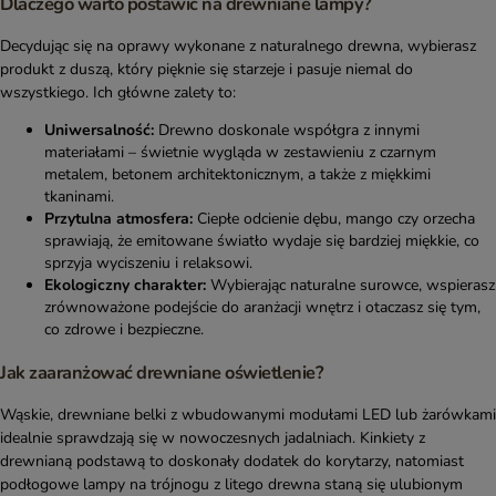
Dlaczego warto postawić na drewniane lampy?
Decydując się na oprawy wykonane z naturalnego drewna, wybierasz
produkt z duszą, który pięknie się starzeje i pasuje niemal do
wszystkiego. Ich główne zalety to:
Uniwersalność:
Drewno doskonale współgra z innymi
materiałami – świetnie wygląda w zestawieniu z czarnym
metalem, betonem architektonicznym, a także z miękkimi
tkaninami.
Przytulna atmosfera:
Ciepłe odcienie dębu, mango czy orzecha
sprawiają, że emitowane światło wydaje się bardziej miękkie, co
sprzyja wyciszeniu i relaksowi.
Ekologiczny charakter:
Wybierając naturalne surowce, wspierasz
zrównoważone podejście do aranżacji wnętrz i otaczasz się tym,
co zdrowe i bezpieczne.
Jak zaaranżować drewniane oświetlenie?
Wąskie, drewniane belki z wbudowanymi modułami LED lub żarówkami
idealnie sprawdzają się w nowoczesnych jadalniach. Kinkiety z
drewnianą podstawą to doskonały dodatek do korytarzy, natomiast
podłogowe lampy na trójnogu z litego drewna staną się ulubionym