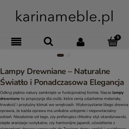
Szukaj
Moje kon
Menu
Ko
Lampy Drewniane – Naturalne
Światło i Ponadczasowa Elegancja
Odkryj piękno natury zamknięte w funkcjonalnej formie. Nasze
lampy
drewniane
to propozycja dla osób, które cenią szlachetne materiały,
trwałość i przytulny klimat we wnętrzach. Wykorzystanie litego drewna
sprawia, że każda oprawa ma unikalne usłojenie i niepowtarzalny
odcień. Niezależnie od tego, czy preferujesz chłodny styl skandynawski,
ciepłe aranżacje rustykalne, czy harmonijne japandi, oświetlenie z
elementami drewna wprowadzi do Twojego domu spokój i wyjątkową