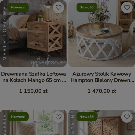
Nowośći
Nowośći
Drewniana Szafka Loftowa
Ażurowy Stolik Kawowy
na Kołach Mango 65 cm -
Hampton Bielony Drewno
Meble Industrialne
Mango 81 cm
1 150,00 zł
1 470,00 zł
Nowośći
Nowośći