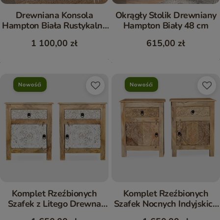
Drewniana Konsola
Okrągły Stolik Drewniany
Hampton Biała Rustykalny
Hampton Biały 48 cm
Styl 80 cm
1 100,00 zł
615,00 zł
Nowośći
Nowośći
Komplet Rzeźbionych
Komplet Rzeźbionych
Szafek z Litego Drewna
Szafek Nocnych Indyjskich
Styl Indyjski
Lite Drewno