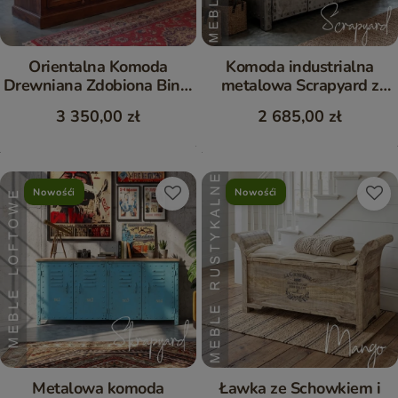
Orientalna Komoda
Komoda industrialna
Drewniana Zdobiona Bindi
metalowa Scrapyard z
Mango 150 cm
drewnianym blatem 155
3 350,00 zł
2 685,00 zł
cm
Nowośći
Nowośći
Metalowa komoda
Ławka ze Schowkiem i