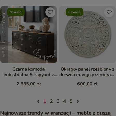
Nowośći
Nowośći
Czarna komoda
Okrągły panel rzeźbiony z
industrialna Scrapyard z
drewna mango przecierany
metalu i drewna 155 cm
60 cm
2 685,00 zł
600,00 zł
1
2
3
4
5
Najnowsze trendy w aranżacji – meble z duszą