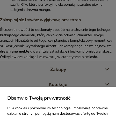
szafki RTV, które perfekcyjnie eksponują naturalne piękno
usłojenia drewna mango.
Zainspiruj się i stwórz wyjątkową przestrzeń
Śledzenie nowości to doskonały sposób na znalezienie tego jednego,
brakującego elementu, który całkowicie odmieni charakter Twojej
aranżacji. Niezależnie od tego, czy planujesz kompleksowy remont, czy
szukasz jedynie wyrazistego akcentu dekoracyjnego, nasze najnowsze
drewniane meble
gwarantują satysfakcję i bezkompromisową jakość.
Odkryj świeże kolekcje i zainwestuj w autentyczne rzemiosło.
Zakupy
Kolekcje
Dbamy o Twoją prywatność
Moje konto
Pliki cookies i pokrewne im technologie umożliwiają poprawne
działanie strony i pomagają nam dostosować ofertę do Twoich
Pomoc