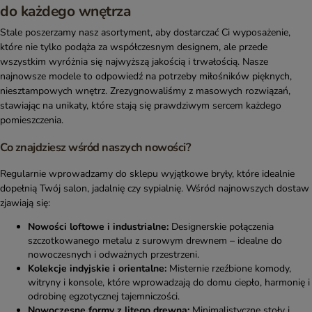
do każdego wnętrza
Stale poszerzamy nasz asortyment, aby dostarczać Ci wyposażenie,
które nie tylko podąża za współczesnym designem, ale przede
wszystkim wyróżnia się najwyższą jakością i trwałością. Nasze
najnowsze modele to odpowiedź na potrzeby miłośników pięknych,
niesztampowych wnętrz. Zrezygnowaliśmy z masowych rozwiązań,
stawiając na unikaty, które stają się prawdziwym sercem każdego
pomieszczenia.
Co znajdziesz wśród naszych nowości?
Regularnie wprowadzamy do sklepu wyjątkowe bryły, które idealnie
dopełnią Twój salon, jadalnię czy sypialnię. Wśród najnowszych dostaw
zjawiają się:
Nowości loftowe i industrialne:
Designerskie połączenia
szczotkowanego metalu z surowym drewnem – idealne do
nowoczesnych i odważnych przestrzeni.
Kolekcje indyjskie i orientalne:
Misternie rzeźbione komody,
witryny i konsole, które wprowadzają do domu ciepło, harmonię i
odrobinę egzotycznej tajemniczości.
Nowoczesne formy z litego drewna:
Minimalistyczne stoły i