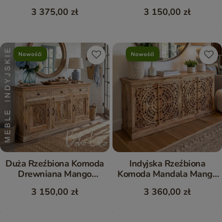
Mango 160 cm
Przecierana 170 cm
3 375,00 zł
3 150,00 zł
Nowośći
Nowośći
Duża Rzeźbiona Komoda
Indyjska Rzeźbiona
Drewniana Mango
Komoda Mandala Mango
Naturalna 170 cm - Meble
180 cm - Meble Orientalne
3 150,00 zł
3 360,00 zł
Boho