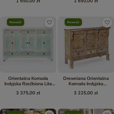
1 650,00 zł
1 650,00 zł
Nowośći
Nowośći
Orientalna Komoda
Drewniana Orientalna
Indyjska Rzeźbiona Lite
Komoda Indyjska
Drewno 160 cm
Rzeźbiona Przecierana 150
3 375,00 zł
3 225,00 zł
cm