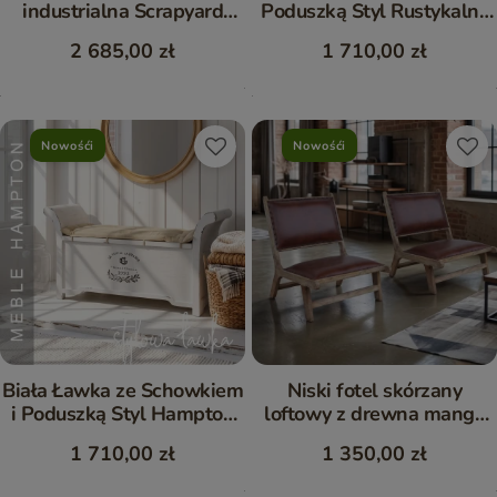
industrialna Scrapyard
Poduszką Styl Rustykalny
niebieska 155 cm
Mango 120 cm
2 685,00 zł
1 710,00 zł
Nowośći
Nowośći
Biała Ławka ze Schowkiem
Niski fotel skórzany
i Poduszką Styl Hampton
loftowy z drewna mango
Mango 120 cm
65 cm
1 710,00 zł
1 350,00 zł