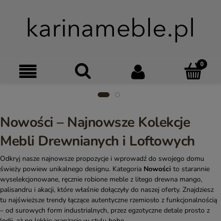
Szukaj
Moje kon
Menu
Ko
Nowości – Najnowsze Kolekcje
Mebli Drewnianych i Loftowych
Odkryj nasze najnowsze propozycje i wprowadź do swojego domu
świeży powiew unikalnego designu. Kategoria
Nowości
to starannie
wyselekcjonowane, ręcznie robione meble z litego drewna mango,
palisandru i akacji, które właśnie dołączyły do naszej oferty. Znajdziesz
tu najświeższe trendy łączące autentyczne rzemiosło z funkcjonalnością
– od surowych form industrialnych, przez egzotyczne detale prosto z
Indii, aż po lekkie aranżacje w stylu boho.