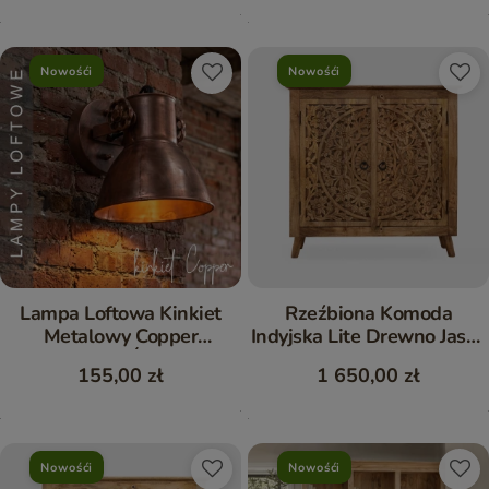
Nowośći
Nowośći
Lampa Loftowa Kinkiet
Rzeźbiona Komoda
Metalowy Copper
Indyjska Lite Drewno Jasny
Miedziany Ścienno-
Orzech 90 cm
155,00 zł
1 650,00 zł
Sufitowy
Nowośći
Nowośći