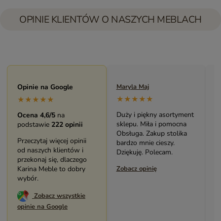
OPINIE KLIENTÓW O NASZYCH MEBLACH
Opinie na Google
Maryla Maj
M
★★★★★
★★★★★
Duży i piękny asortyment
B
Ocena 4,6/5
na
sklepu. Miła i pomocna
m
podstawie
222 opinii
Obsługa. Zakup stolika
Ś
Przeczytaj więcej opinii
bardzo mnie cieszy.
p
od naszych klientów i
Dziękuję. Polecam.
P
przekonaj się, dlaczego
Karina Meble to dobry
Zobacz opinię
Z
wybór.
Zobacz wszystkie
opinie na Google