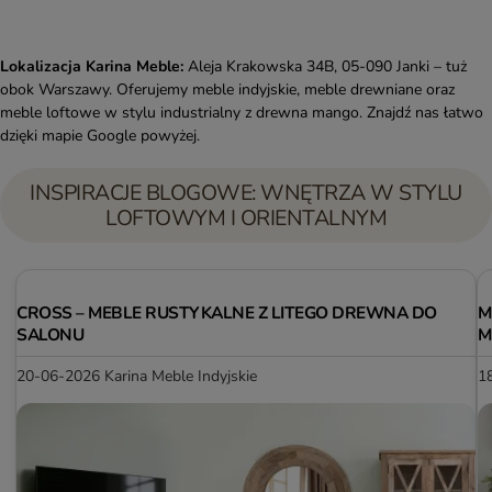
Lokalizacja Karina Meble:
Aleja Krakowska 34B, 05-090 Janki – tuż
obok Warszawy. Oferujemy meble indyjskie, meble drewniane oraz
meble loftowe w stylu industrialny z drewna mango. Znajdź nas łatwo
dzięki mapie Google powyżej.
INSPIRACJE BLOGOWE: WNĘTRZA W STYLU
LOFTOWYM I ORIENTALNYM
CROSS – MEBLE RUSTYKALNE Z LITEGO DREWNA DO
M
SALONU
M
20-06-2026
Karina Meble Indyjskie
1