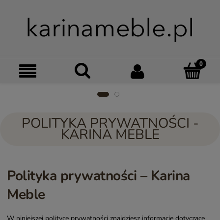
Szukaj
Moje kon
Menu
Ko
POLITYKA PRYWATNOŚCI -
KARINA MEBLE
Polityka prywatności – Karina
Meble
W niniejszej polityce prywatności znajdziesz informacje dotyczące