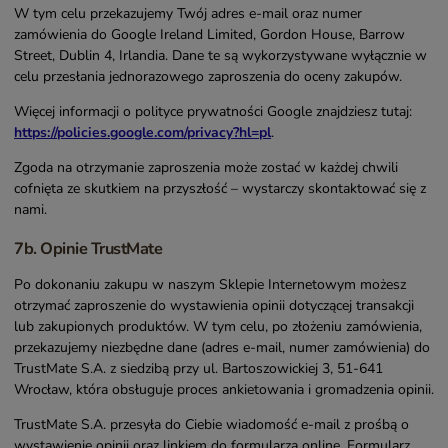
W tym celu przekazujemy Twój adres e-mail oraz numer
zamówienia do Google Ireland Limited, Gordon House, Barrow
Street, Dublin 4, Irlandia. Dane te są wykorzystywane wyłącznie w
celu przesłania jednorazowego zaproszenia do oceny zakupów.
Więcej informacji o polityce prywatności Google znajdziesz tutaj:
https://policies.google.com/privacy?hl=pl
.
Zgoda na otrzymanie zaproszenia może zostać w każdej chwili
cofnięta ze skutkiem na przyszłość – wystarczy skontaktować się z
nami.
7b. Opinie TrustMate
Po dokonaniu zakupu w naszym Sklepie Internetowym możesz
otrzymać zaproszenie do wystawienia opinii dotyczącej transakcji
lub zakupionych produktów. W tym celu, po złożeniu zamówienia,
przekazujemy niezbędne dane (adres e-mail, numer zamówienia) do
TrustMate S.A. z siedzibą przy ul. Bartoszowickiej 3, 51-641
Wrocław, która obsługuje proces ankietowania i gromadzenia opinii.
TrustMate S.A. przesyła do Ciebie wiadomość e-mail z prośbą o
wystawienie opinii oraz linkiem do formularza online. Formularz