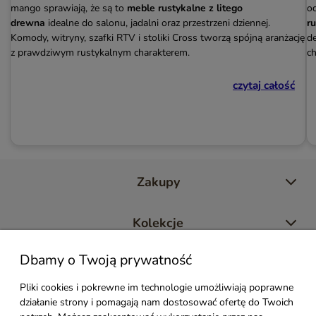
mango sprawiają, że są to
meble rustykalne z litego
o
drewna
idealne do salonu, jadalni oraz przestrzeni dziennej.
r
Komody, witryny, szafki RTV i stoliki Cross tworzą spójną aranżację
de
z prawdziwym rustykalnym charakterem.
c
czytaj całość
Zakupy
Kolekcje
Dbamy o Twoją prywatność
Moje konto
Pliki cookies i pokrewne im technologie umożliwiają poprawne
działanie strony i pomagają nam dostosować ofertę do Twoich
Pomoc