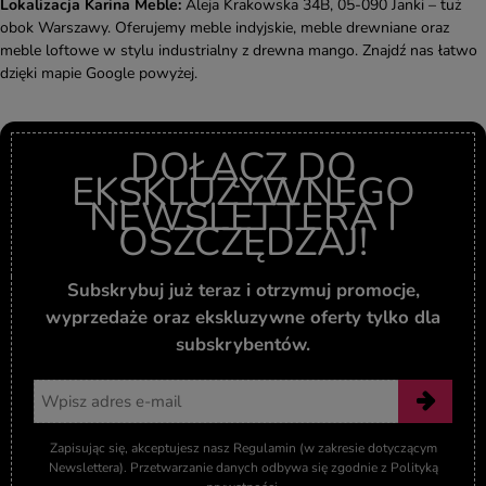
Lokalizacja Karina Meble:
Aleja Krakowska 34B, 05-090 Janki – tuż
obok Warszawy. Oferujemy meble indyjskie, meble drewniane oraz
meble loftowe w stylu industrialny z drewna mango. Znajdź nas łatwo
dzięki mapie Google powyżej.
DOŁĄCZ DO
EKSKLUZYWNEGO
NEWSLETTERA I
OSZCZĘDZAJ!
Subskrybuj już teraz i otrzymuj promocje,
wyprzedaże oraz ekskluzywne oferty tylko dla
subskrybentów.
Adres email
Zapisując się, akceptujesz nasz Regulamin (w zakresie dotyczącym
Newslettera). Przetwarzanie danych odbywa się zgodnie z Polityką