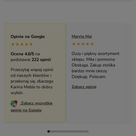
Maryla Maj
Opinie na Google
Monika Andrzejewska
M
★★★★★
★★★★★
★★★★★
Duży i piękny asortyment
Bardzo solidny, piękny
P
Ocena 4,6/5
na
sklepu. Miła i pomocna
mebel (biblioteczka).
o
podstawie
222 opinii
Obsługa. Zakup stolika
Świetny kontakt z
w
Przeczytaj więcej opinii
bardzo mnie cieszy.
pracownikami sklepu.
s
od naszych klientów i
Dziękuję. Polecam.
Polecam serdecznie.
z
przekonaj się, dlaczego
Zobacz opinię
Karina Meble to dobry
Zobacz opinię
Z
wybór.
Zobacz wszystkie
opinie na Google