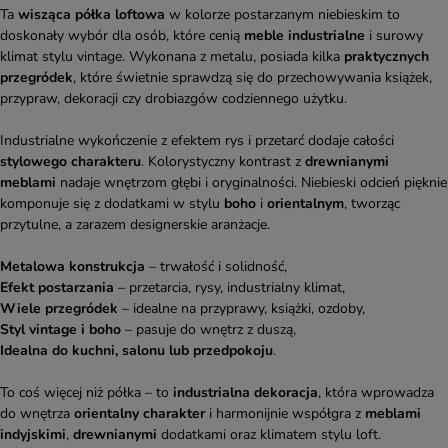
Ta
wisząca półka loftowa
w kolorze postarzanym niebieskim to
doskonały wybór dla osób, które cenią
meble industrialne
i surowy
klimat stylu vintage. Wykonana z metalu, posiada kilka
praktycznych
przegródek
, które świetnie sprawdzą się do przechowywania książek,
przypraw, dekoracji czy drobiazgów codziennego użytku.
Industrialne wykończenie z efektem rys i przetarć dodaje całości
stylowego charakteru
. Kolorystyczny kontrast z
drewnianymi
meblami
nadaje wnętrzom głębi i oryginalności. Niebieski odcień pięknie
komponuje się z dodatkami w stylu
boho
i
orientalnym
, tworząc
przytulne, a zarazem designerskie aranżacje.
Metalowa konstrukcja
– trwałość i solidność,
Efekt postarzania
– przetarcia, rysy, industrialny klimat,
Wiele przegródek
– idealne na przyprawy, książki, ozdoby,
Styl vintage i boho
– pasuje do wnętrz z duszą,
Idealna do kuchni, salonu lub przedpokoju
.
To coś więcej niż półka – to
industrialna dekoracja
, która wprowadza
do wnętrza
orientalny charakter
i harmonijnie współgra z
meblami
indyjskimi
,
drewnianymi
dodatkami oraz klimatem stylu loft.