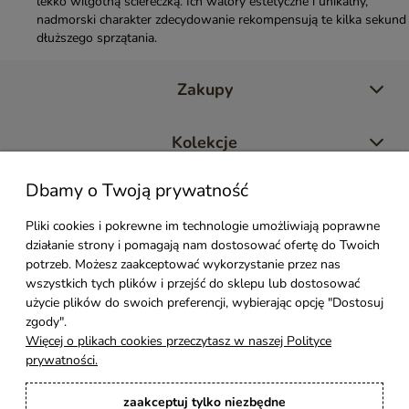
lekko wilgotną ściereczką. Ich walory estetyczne i unikalny,
nadmorski charakter zdecydowanie rekompensują te kilka sekund
dłuższego sprzątania.
Zakupy
Kolekcje
Dbamy o Twoją prywatność
Moje konto
Pliki cookies i pokrewne im technologie umożliwiają poprawne
działanie strony i pomagają nam dostosować ofertę do Twoich
Pomoc
potrzeb. Możesz zaakceptować wykorzystanie przez nas
wszystkich tych plików i przejść do sklepu lub dostosować
Styl Mebli
użycie plików do swoich preferencji, wybierając opcję "Dostosuj
zgody".
Więcej o plikach cookies przeczytasz w naszej Polityce
Rodzaje drewna
prywatności.
zaakceptuj tylko niezbędne
Kontakt