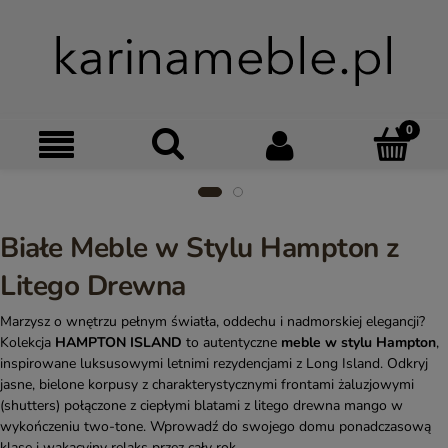
Szukaj
Moje kon
Menu
Ko
Białe Meble w Stylu Hampton z
Litego Drewna
Marzysz o wnętrzu pełnym światła, oddechu i nadmorskiej elegancji?
Kolekcja
HAMPTON ISLAND
to autentyczne
meble w stylu Hampton
,
inspirowane luksusowymi letnimi rezydencjami z Long Island. Odkryj
jasne, bielone korpusy z charakterystycznymi frontami żaluzjowymi
(shutters) połączone z ciepłymi blatami z litego drewna mango w
wykończeniu two-tone. Wprowadź do swojego domu ponadczasową
klasę i wakacyjny relaks przez cały rok.