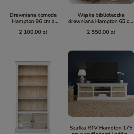
Drewniana komoda
Wąska biblioteczka
Hampton 96 cm z
drewniana Hampton 65 cm
szufladami | Meble bielone
| wysoki regał z mango
2 100,00 zł
2 550,00 zł
z mango
Szafka RTV Hampton 175
cm z szufladami i półką |