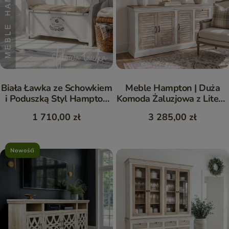
Biała Ławka ze Schowkiem
Meble Hampton | Duża
i Poduszką Styl Hampton
Komoda Żaluzjowa z Litego
Mango 120 cm
Drewna 180 cm
1 710,00 zł
3 285,00 zł
Nowośći