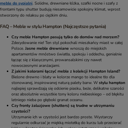
meble do sypialni
. Solidne, drewniane łóżka, szafki nocne i szafy z
frontami typu shutter budują niesamowicie spokojny klimat, wprost
stworzony do relaksu po ciężkim dniu.
FAQ – Meble w stylu Hampton (Najczęstsze pytania)
Czy meble Hampton pasują tylko do domów nad morzem?
Zdecydowanie nie! Ten styl pokochali mieszkańcy miast w całej
Polsce.
Jasne meble drewniane
wnoszą do miejskich
apartamentów mnóstwo światła, spokoju i oddechu, genialnie
łącząc się z klasycznymi, prowansalskimi czy nawet
nowoczesnymi aranżacjami.
Z jakimi kolorami łączyć meble z kolekcji Hampton Island?
Bielone drewno i blaty w kolorze mango to idealne tło dla
stonowanej, inspirowanej naturą palety barw. W
stylu hampton
najlepiej sprawdzają się odcienie piasku, beże, delikatne szarości
oraz absolutnie wszystkie tony koloru niebieskiego – od błękitu
letniego nieba po głęboki granat oceanu.
Czy fronty żaluzjowe (shutters) są trudne w utrzymaniu
czystości?
Utrzymanie ich w czystości jest bardzo proste. Wystarczy
regularnie odkurzać je miękką miotełką do kurzu lub przecierać