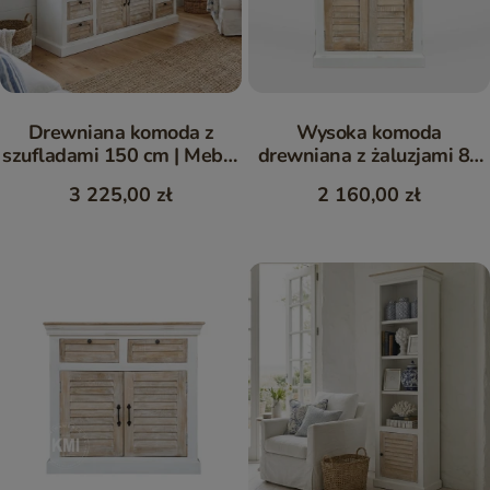
Drewniana komoda z
Wysoka komoda
szufladami 150 cm | Meble
drewniana z żaluzjami 80
Hampton z mango
cm | drewno mango
3 225,00 zł
2 160,00 zł
Hampton