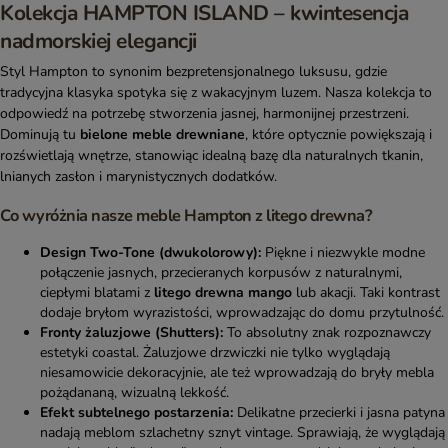
Kolekcja HAMPTON ISLAND – kwintesencja
nadmorskiej elegancji
Styl Hampton to synonim bezpretensjonalnego luksusu, gdzie
tradycyjna klasyka spotyka się z wakacyjnym luzem. Nasza kolekcja to
odpowiedź na potrzebę stworzenia jasnej, harmonijnej przestrzeni.
Dominują tu
bielone meble drewniane
, które optycznie powiększają i
rozświetlają wnętrze, stanowiąc idealną bazę dla naturalnych tkanin,
lnianych zasłon i marynistycznych dodatków.
Co wyróżnia nasze meble Hampton z litego drewna?
Design Two-Tone (dwukolorowy):
Piękne i niezwykle modne
połączenie jasnych, przecieranych korpusów z naturalnymi,
ciepłymi blatami z
litego drewna mango
lub akacji. Taki kontrast
dodaje bryłom wyrazistości, wprowadzając do domu przytulność.
Fronty żaluzjowe (Shutters):
To absolutny znak rozpoznawczy
estetyki coastal. Żaluzjowe drzwiczki nie tylko wyglądają
niesamowicie dekoracyjnie, ale też wprowadzają do bryły mebla
pożądananą, wizualną lekkość.
Efekt subtelnego postarzenia:
Delikatne przecierki i jasna patyna
nadają meblom szlachetny sznyt vintage. Sprawiają, że wyglądają