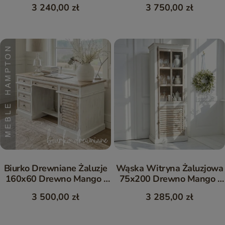
| Meble Hampton
Drewno Mango | Meble
3 240,00 zł
3 750,00 zł
Hampton
Biurko Drewniane Żaluzje
Wąska Witryna Żaluzjowa
160x60 Drewno Mango |
75x200 Drewno Mango |
Meble Hampton
Meble Hampton
3 500,00 zł
3 285,00 zł