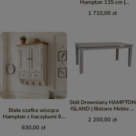
Hampton 115 cm |
Żaluzjowe Meble
1 710,00 zł
Drewniane
Stół Drewniany HAMPTON
ISLAND | Bielone Meble w
Biała szafka wisząca
Stylu Rustykalnym 180x90
Hampton z haczykami 60
2 200,00 zł
cm
630,00 zł