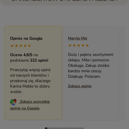
Maryla Maj
Opinie na Google
Monika Andrzejewska
M
★★★★★
★★★★★
★★★★★
Duży i piękny asortyment
Bardzo solidny, piękny
P
Ocena 4,6/5
na
sklepu. Miła i pomocna
mebel (biblioteczka).
o
podstawie
222 opinii
Obsługa. Zakup stolika
Świetny kontakt z
w
Przeczytaj więcej opinii
bardzo mnie cieszy.
pracownikami sklepu.
s
od naszych klientów i
Dziękuję. Polecam.
Polecam serdecznie.
z
przekonaj się, dlaczego
Zobacz opinię
Karina Meble to dobry
Zobacz opinię
Z
wybór.
Zobacz wszystkie
opinie na Google