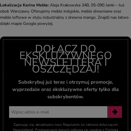
Lokalizacja Karina Meble:
Aleja Krakowska 34B, 05-090 Janki – tuż
obok Warszawy. Oferujemy meble indyjskie, meble drewniane oraz
meble loftowe w stylu industrialny z drewna mango. Znajdź nas łatwo
dzięki mapie Google powyżej.
DOŁĄCZ DO
EKSKLUZYWNEGO
NEWSLETTERA I
OSZCZĘDZAJ!
Subskrybuj już teraz i otrzymuj promocje,
wyprzedaże oraz ekskluzywne oferty tylko dla
subskrybentów.
Adres email
Zapisując się, akceptujesz nasz Regulamin (w zakresie dotyczącym
Newslettera). Przetwarzanie danych odbywa się zgodnie z Polityką