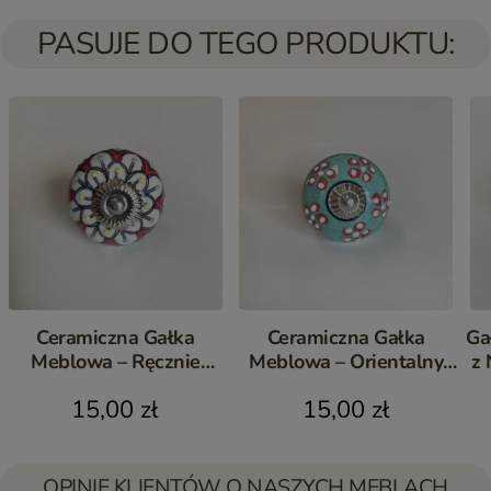
PASUJE DO TEGO PRODUKTU:
Ceramiczna Gałka
Ceramiczna Gałka
Ga
Meblowa – Ręcznie
Meblowa – Orientalny
z
Malowany Uchwyt w
Uchwyt z Kwiatowym
15,00 zł
15,00 zł
Stylu Orientalnym
Motywem
OPINIE KLIENTÓW O NASZYCH MEBLACH