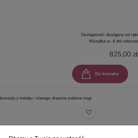
Dostępność:
dostępny od ręki
Wysyłka w:
4 dni robocze
825,00 zł
Do koszyka
konsola z metalu i starego drewna srebrne nogi