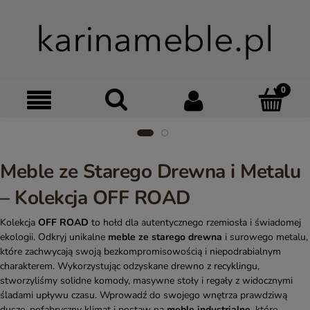
Szukaj
Moje kon
Menu
Ko
Meble ze Starego Drewna i Metalu
– Kolekcja OFF ROAD
Kolekcja
OFF ROAD
to hołd dla autentycznego rzemiosła i świadomej
ekologii. Odkryj unikalne
meble ze starego drewna
i surowego metalu,
które zachwycają swoją bezkompromisowością i niepodrabialnym
charakterem. Wykorzystując odzyskane drewno z recyklingu,
stworzyliśmy solidne komody, masywne stoły i regały z widocznymi
śladami upływu czasu. Wprowadź do swojego wnętrza prawdziwą
duszę, pofabryczny klimat i postaw na
meble industrialne
, które