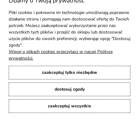
Dbamy o Twoją prywatność
Pliki cookies i pokrewne im technologie umożliwiają poprawne
działanie strony i pomagają nam dostosować ofertę do Twoich
potrzeb. Możesz zaakceptować wykorzystanie przez nas
wszystkich tych plików i przejść do sklepu lub dostosować
użycie plików do swoich preferencji, wybierając opcję "Dostosuj
zgody".
Więcej o plikach cookies przeczytasz w naszej Polityce
prywatności.
zaakceptuj tylko niezbędne
Dostępność:
dostępny od ręki
Wysyłka w:
do 48 godzin po
zaksięgowaniu wpłaty
dostosuj zgody
1 210,00 zł
zaakceptuj wszystkie
Do koszyka