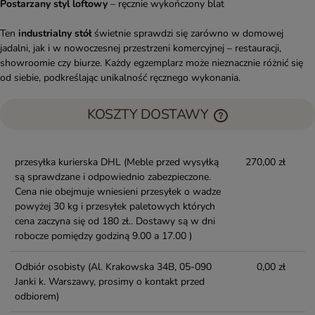
Postarzany styl loftowy
– ręcznie wykończony blat
Ten
industrialny stół
świetnie sprawdzi się zarówno w domowej
jadalni, jak i w nowoczesnej przestrzeni komercyjnej – restauracji,
showroomie czy biurze. Każdy egzemplarz może nieznacznie różnić się
od siebie, podkreślając unikalność ręcznego wykonania.
KOSZTY DOSTAWY
przesyłka kurierska DHL
(Meble przed wysyłką
270,00 zł
są sprawdzane i odpowiednio zabezpieczone.
Cena nie obejmuje wniesieni przesyłek o wadze
powyżej 30 kg i przesyłek paletowych których
cena zaczyna się od 180 zł.. Dostawy są w dni
robocze pomiędzy godziną 9.00 a 17.00 )
Odbiór osobisty
(Al. Krakowska 34B, 05-090
0,00 zł
Janki k. Warszawy, prosimy o kontakt przed
odbiorem)