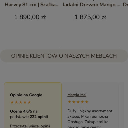
Harvey 81 cm | Szafka
Jadalni Drewno Mango i
D
Nocna Mango Metal
Metal 160 cm | Meble
1 890,00 zł
1 875,00 zł
Loftowe
OPINIE KLIENTÓW O NASZYCH MEBLACH
Opinie na Google
Maryla Maj
Mo
★★★★★
★
★★★★★
Duży i piękny asortyment
Ba
Ocena 4,6/5
na
sklepu. Miła i pomocna
meb
podstawie
222 opinii
Obsługa. Zakup stolika
Św
Przeczytaj więcej opinii
bardzo mnie cieszy.
pr