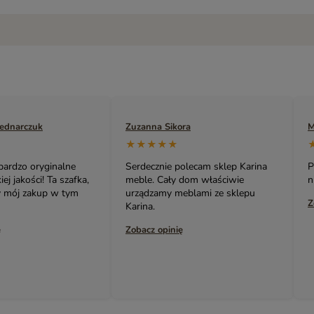
ra
Marek Naruszewicz
A
★★★★★
olecam sklep Karina
Polecam. Bardzo oryginalne i
B
 dom właściwie
niedrogie meble i nie tylko 👍👍👍
s
eblami ze sklepu
p
Zobacz opinię
ł
ę
Z