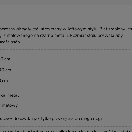
zesny okrągły stół utrzymany w loftowym stylu. Blat zrobiony jes
ogi z malowanego na czarno metalu. Rozmiar stołu pozwala aby
sześć osób.
40 cm
40 cm.
 cm.
ska, metal
y matowy
gotowy do użytku jak tylko przykręcisz do niego nogi
a rozmiar standardowa przesyłka kurierska nie jest możliwa, stół