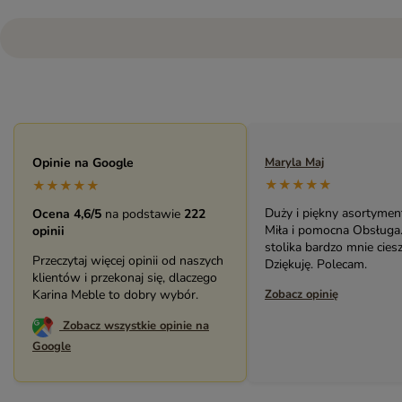
Maryla Maj
Opinie na Google
Monika Andrzejewska
★★★★★
★★★★★
★★★★★
Duży i piękny asortyment sklepu.
Bardzo solidny, piękny 
Ocena 4,6/5
na podstawie
222
Miła i pomocna Obsługa. Zakup
(biblioteczka). Świetny k
opinii
stolika bardzo mnie cieszy.
pracownikami sklepu. P
Przeczytaj więcej opinii od naszych
Dziękuję. Polecam.
serdecznie.
klientów i przekonaj się, dlaczego
Zobacz opinię
Karina Meble to dobry wybór.
Zobacz opinię
Zobacz wszystkie opinie na
Google