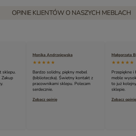
OPINIE KLIENTÓW O NASZYCH MEBLACH
Małgorzata Bednarczuk
Zuzanna Siko
★★★★★
★★★★★
mebel
Przepiękne i bardzo oryginalne
Serdecznie p
ontakt z
meble wysokiej jakości! Ta szafka,
meble. Cały
olecam
to już kolejny mój zakup w tym
urządzamy m
sklepie.
Karina.
Zobacz opinię
Zobacz opini