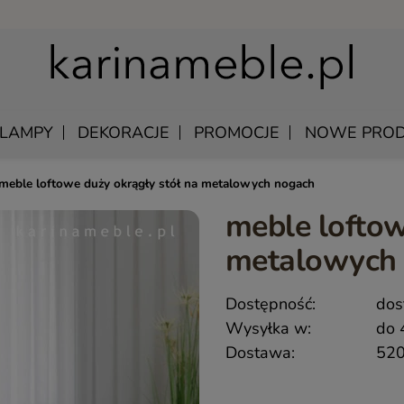
LAMPY
DEKORACJE
PROMOCJE
NOWE PROD
meble loftowe duży okrągły stół na metalowych nogach
meble loftow
U
EWNIANE
MANGO – MEBLE Z LITEGO DREWNA NATURALNE
ŁÓŻKA DREWNIANE
metalowych
LU
KAWOWE
MEBLE Z PALISANDRU INDYJSKIEGO
SZAFKI NOCNE DREWNIANE
DREWNIANE
MEBLE INDYJSKIE Z AKACJI
SZAFY DREWNIANE
Dostępność:
dos
KI WISZĄCE
QUEEN – KLASYCZNE MEBLE DREWNIANE
Wysyłka w:
do 
Y SKÓRZANE
MEBLE RUSTYKALNE DREWNIANE
Dostawa:
520
 UNIKATOWE
HAMPTON ISLAND – MEBLE W STYLU HAMPTON