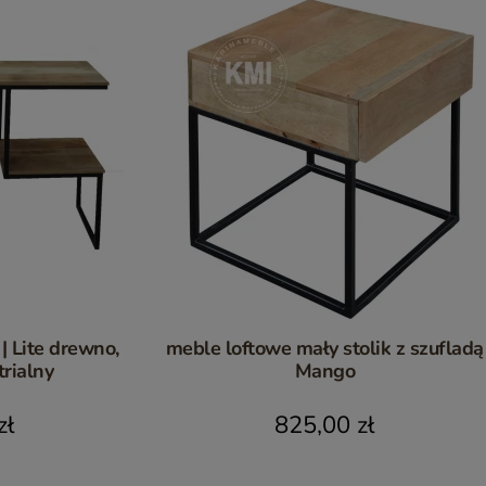
| Lite drewno,
meble loftowe mały stolik z szufladą
trialny
Mango
zł
825,00 zł