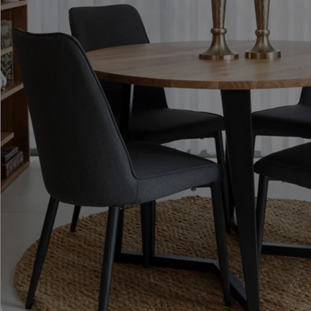
ROMA – MEBLE LOFTOWE MANGO I METAL
WESTPORT – LOFTOWE MEBLE VINTAGE
RIVERSIDE – POSTARZONE MEBLE LOFTOWE DREWNIANE
MILO – NOWOCZESNE MEBLE INDYJSKIE Z DREWNA MANGO