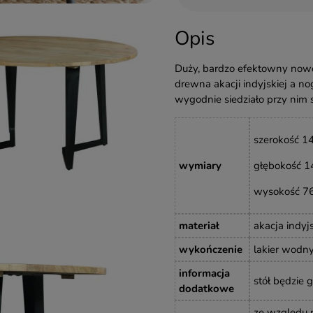
Opis
Duży, bardzo efektowny nowoc
drewna akacji indyjskiej a n
wygodnie siedziało przy nim 
szerokość 1
wymiary
głębokość 1
wysokość 76
materiał
akacja indyj
wykończenie
lakier wodn
informacja
stół będzie 
dodatkowe
ze względu n