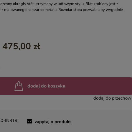
zesny okrągły stół utrzymany w loftowym stylu. Blat zrobiony jest z
YASMIN – EGZOTYCZNE MEBLE DREWNIANE
ogi z malowanego na czarno metalu. Rozmiar stołu pozwala aby wygodnie
.
INDIAN SUMMER – KOLOROWE MEBLE INDYJSKIE RZEŹBIO
BOHO LOCO – NATURALNE DREWNO RZEŹBIONE
MASALA – KOLOROWE MEBLE INDYJSKIE
 475,00 zł
BINDI – MEBLE ORIENTALNE ZŁOTE
dodaj do koszyka
dodaj do przechow
0-IN819
zapytaj o produkt