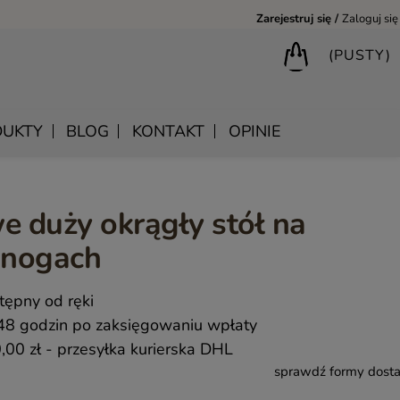
Zarejestruj się
Zaloguj się
(PUSTY)
UKTY
BLOG
KONTAKT
OPINIE
e duży okrągły stół na
BIURKA DREWNIANE
SHANTI – DREWNIANE MEBLE RZEŹBIONE
LUSTRA DREWNIANE
 nogach
BIBLIOTECZKI DREWNIANE
MANDALA – INDYJSKIE MEBLE RZEŹBIONE
SKRZYNIE DREWNIANE
MEBLE BOHO SKANDYNAWSKIE – DREWNIANE NATURAL
KONSOLE DREWNIANE
tępny od ręki
MONSOON – MEBLE RZEŹBIONE BOHO NOWOCZESNE
WIESZAKI DREWNIANE
48 godzin po zaksięgowaniu wpłaty
SAHARA – MEBLE VINTAGE LOFT
,00 zł
- przesyłka kurierska DHL
sprawdź formy dost
SAFFRON – MEBLE INDYJSKIE I ORIENTALNE
CHAKRA – MEBLE LOFTOWE DREWNIANE