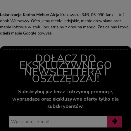
Lokalizacja Karina Meble:
Aleja Krakowska 34B, 05-090 Janki – tuż
obok Warszawy. Oferujemy meble indyjskie, meble drewniane oraz
meble loftowe w stylu industrialny z drewna mango. Znajdź nas łatwo
dzięki mapie Google powyżej.
DOŁĄCZ DO
EKSKLUZYWNEGO
NEWSLETTERA I
OSZCZĘDZAJ!
Subskrybuj już teraz i otrzymuj promocje,
wyprzedaże oraz ekskluzywne oferty tylko dla
subskrybentów.
Adres email