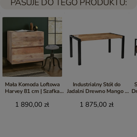
PASUJE DO TEGO PRODUKTU:
Mała Komoda Loftowa
Industrialny Stół do
S
Harvey 81 cm | Szafka
Jadalni Drewno Mango i
D
Nocna Mango Metal
Metal 160 cm | Meble
1 890,00 zł
1 875,00 zł
Loftowe