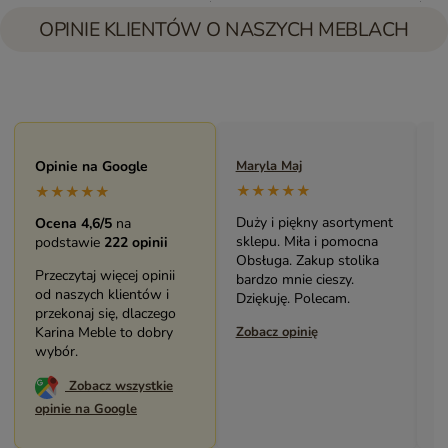
OPINIE KLIENTÓW O NASZYCH MEBLACH
Opinie na Google
Maryla Maj
Monika Andrzejewska
★★★★★
★★★★★
★★★★★
Duży i piękny asortyment
Bardzo solidny, piękny
Ocena 4,6/5
na
sklepu. Miła i pomocna
mebel (biblioteczka).
podstawie
222 opinii
Obsługa. Zakup stolika
Świetny kontakt z
Przeczytaj więcej opinii
bardzo mnie cieszy.
pracownikami sklepu.
od naszych klientów i
Dziękuję. Polecam.
Polecam serdecznie.
przekonaj się, dlaczego
Karina Meble to dobry
Zobacz opinię
Zobacz opinię
wybór.
Zobacz wszystkie
opinie na Google