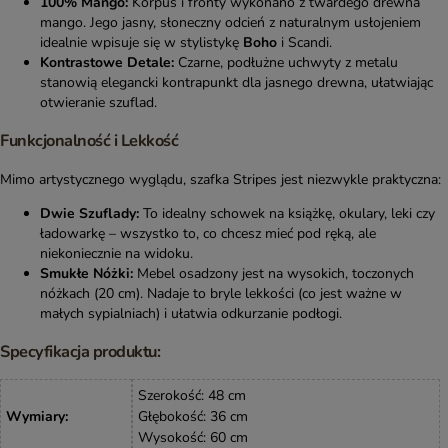
100% Mango:
Korpus i fronty wykonano z twardego drewna
mango. Jego jasny, słoneczny odcień z naturalnym usłojeniem
idealnie wpisuje się w stylistykę
Boho
i Scandi.
Kontrastowe Detale:
Czarne, podłużne uchwyty z metalu
stanowią elegancki kontrapunkt dla jasnego drewna, ułatwiając
otwieranie szuflad.
Funkcjonalność i Lekkość
Mimo artystycznego wyglądu, szafka Stripes jest niezwykle praktyczna:
Dwie Szuflady:
To idealny schowek na książkę, okulary, leki czy
ładowarkę – wszystko to, co chcesz mieć pod ręką, ale
niekoniecznie na widoku.
Smukłe Nóżki:
Mebel osadzony jest na wysokich, toczonych
nóżkach (20 cm). Nadaje to bryle lekkości (co jest ważne w
małych sypialniach) i ułatwia odkurzanie podłogi.
Specyfikacja produktu:
Szerokość: 48 cm
Wymiary
:
Głębokość: 36 cm
Wysokość: 60 cm