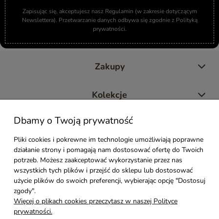
Zapisując się, akceptujesz nasz Regulamin (w zakresie dotyczącym
Newslettera). Przetwarzanie danych odbywa się zgodnie z Polityką
prywatności.
Zakupy
Kolekcje
Dbamy o Twoją prywatność
Moje konto
Pliki cookies i pokrewne im technologie umożliwiają poprawne
działanie strony i pomagają nam dostosować ofertę do Twoich
Pomoc
potrzeb. Możesz zaakceptować wykorzystanie przez nas
wszystkich tych plików i przejść do sklepu lub dostosować
Styl Mebli
użycie plików do swoich preferencji, wybierając opcję "Dostosuj
zgody".
Więcej o plikach cookies przeczytasz w naszej Polityce
Rodzaje drewna
prywatności.