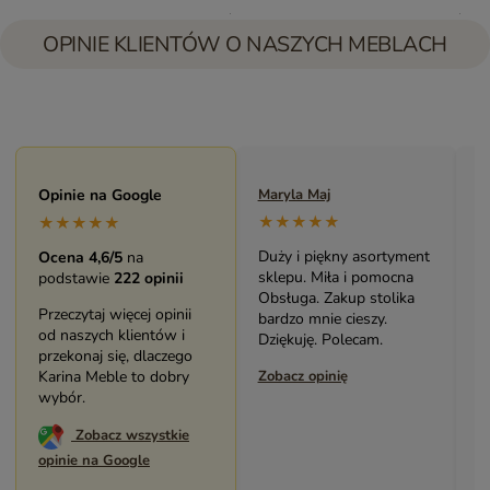
OPINIE KLIENTÓW O NASZYCH MEBLACH
Maryla Maj
Opinie na Google
Monika Andrzejewska
M
★★★★★
★★★★★
★★★★★
Duży i piękny asortyment
Bardzo solidny, piękny
P
Ocena 4,6/5
na
sklepu. Miła i pomocna
mebel (biblioteczka).
o
podstawie
222 opinii
Obsługa. Zakup stolika
Świetny kontakt z
w
Przeczytaj więcej opinii
bardzo mnie cieszy.
pracownikami sklepu.
s
od naszych klientów i
Dziękuję. Polecam.
Polecam serdecznie.
z
przekonaj się, dlaczego
Zobacz opinię
Karina Meble to dobry
Zobacz opinię
Z
wybór.
Zobacz wszystkie
opinie na Google