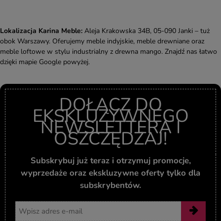
Lokalizacja Karina Meble:
Aleja Krakowska 34B, 05-090 Janki – tuż
obok Warszawy. Oferujemy meble indyjskie, meble drewniane oraz
meble loftowe w stylu industrialny z drewna mango. Znajdź nas łatwo
dzięki mapie Google powyżej.
DOŁĄCZ DO
EKSKLUZYWNEGO
NEWSLETTERA I
OSZCZĘDZAJ!
Subskrybuj już teraz i otrzymuj promocje,
wyprzedaże oraz ekskluzywne oferty tylko dla
subskrybentów.
Adres email