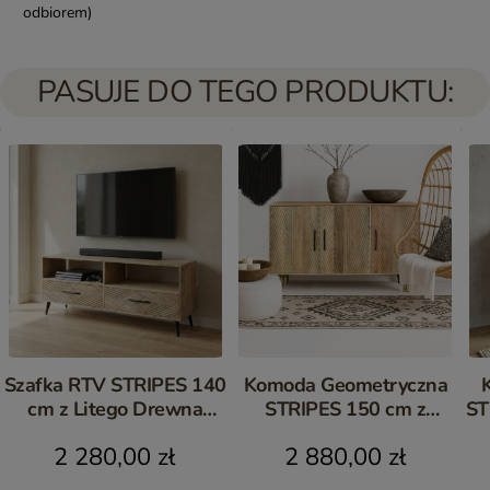
odbiorem)
PASUJE DO TEGO PRODUKTU:
Szafka RTV STRIPES 140
Komoda Geometryczna
cm z Litego Drewna
STRIPES 150 cm z
ST
Mango – Meble Indyjskie
Drewna Mango | Meble
2 280,00 zł
2 880,00 zł
Boho
Indyjskie