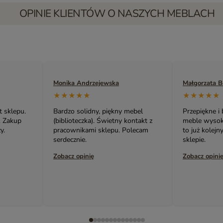
OPINIE KLIENTÓW O NASZYCH MEBLACH
Małgorzata Bednarczuk
Zuzanna Siko
★★★★★
★★★★★
mebel
Przepiękne i bardzo oryginalne
Serdecznie p
ontakt z
meble wysokiej jakości! Ta szafka,
meble. Cały
olecam
to już kolejny mój zakup w tym
urządzamy m
sklepie.
Karina.
Zobacz opinię
Zobacz opini