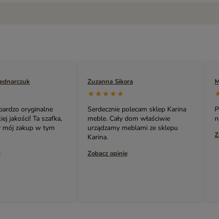
ra
Marek Naruszewicz
A
★★★★★
olecam sklep Karina
Polecam. Bardzo oryginalne i
B
 dom właściwie
niedrogie meble i nie tylko 👍👍👍
s
eblami ze sklepu
p
Zobacz opinię
ł
ę
Z