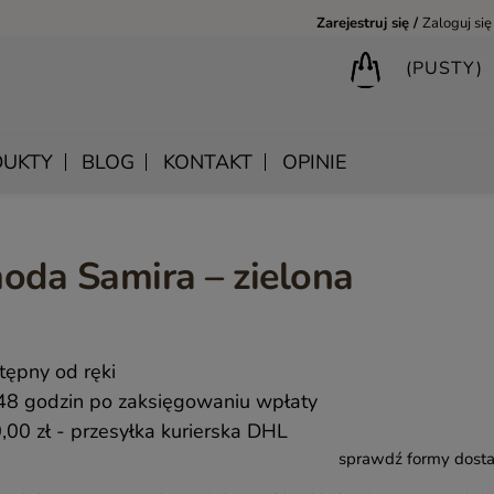
Zarejestruj się
Zaloguj się
(PUSTY)
UKTY
BLOG
KONTAKT
OPINIE
oda Samira – zielona
BIURKA DREWNIANE
SHANTI – DREWNIANE MEBLE RZEŹBIONE
LUSTRA DREWNIANE
BIBLIOTECZKI DREWNIANE
MANDALA – INDYJSKIE MEBLE RZEŹBIONE
SKRZYNIE DREWNIANE
MEBLE BOHO SKANDYNAWSKIE – DREWNIANE NATURAL
KONSOLE DREWNIANE
tępny od ręki
MONSOON – MEBLE RZEŹBIONE BOHO NOWOCZESNE
WIESZAKI DREWNIANE
48 godzin po zaksięgowaniu wpłaty
SAHARA – MEBLE VINTAGE LOFT
,00 zł
- przesyłka kurierska DHL
sprawdź formy dost
SAFFRON – MEBLE INDYJSKIE I ORIENTALNE
CHAKRA – MEBLE LOFTOWE DREWNIANE