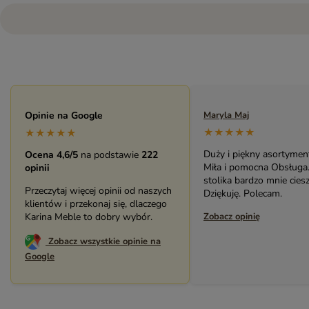
Maryla Maj
Opinie na Google
Monika Andrzejewska
★★★★★
★★★★★
★★★★★
Duży i piękny asortyment sklepu.
Bardzo solidny, piękny 
Ocena 4,6/5
na podstawie
222
Miła i pomocna Obsługa. Zakup
(biblioteczka). Świetny k
opinii
stolika bardzo mnie cieszy.
pracownikami sklepu. P
Przeczytaj więcej opinii od naszych
Dziękuję. Polecam.
serdecznie.
klientów i przekonaj się, dlaczego
Zobacz opinię
Karina Meble to dobry wybór.
Zobacz opinię
Zobacz wszystkie opinie na
Google