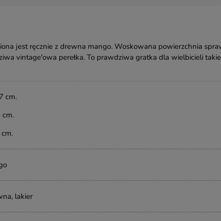
iona jest ręcznie z drewna mango. Woskowana powierzchnia spra
wa vintage'owa perełka. To prawdziwa gratka dla wielbicieli taki
7 cm.
 cm.
5
cm
.
go
na, lakier