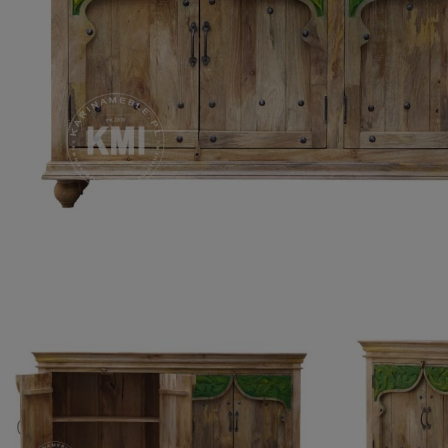
ROMA – MEBLE LOFTOWE MANGO I METAL
WESTPORT – LOFTOWE MEBLE VINTAGE
RIVERSIDE – POSTARZONE MEBLE LOFTOWE DREWNIANE
MILO – NOWOCZESNE MEBLE INDYJSKIE Z DREWNA MANGO