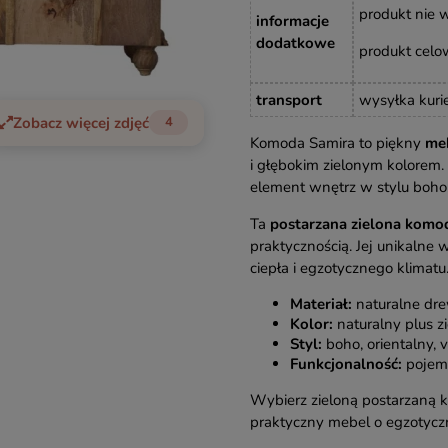
produkt nie
informacje
dodatkowe
produkt celo
transport
wysyłka kuri
Zobacz więcej zdjęć
4
Komoda Samira to piękny
meb
i głębokim zielonym kolorem
element wnętrz w stylu boho,
Ta
postarzana zielona komo
praktycznością. Jej unikalne
ciepła i egzotycznego klimatu
Materiał:
naturalne dre
Kolor:
naturalny plus zi
Styl:
boho, orientalny, 
Funkcjonalność:
pojem
Wybierz zieloną postarzaną k
praktyczny mebel o egzotycz