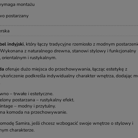
 wymaga montażu
wo postarzany
erska
el indyjski
, który łączy tradycyjne rzemiosło z modnym postarzen
. Wykonana z naturalnego drewna, stanowi stylowy i funkcjonalny
 orientalnym i rustykalnym.
da
oferuje dużo miejsca do przechowywania, łącząc estetykę z
 wykończenie podkreśla indywidualny charakter wnętrza, dodając m
.
wno – trwałe i estetyczne.
elony postarzana – rustykalny efekt.
vintage – modny i przytulny.
na komoda na przechowywanie.
omodę Samira, jeśli chcesz wzbogacić swoje wnętrze o stylowy i
nym charakterze.