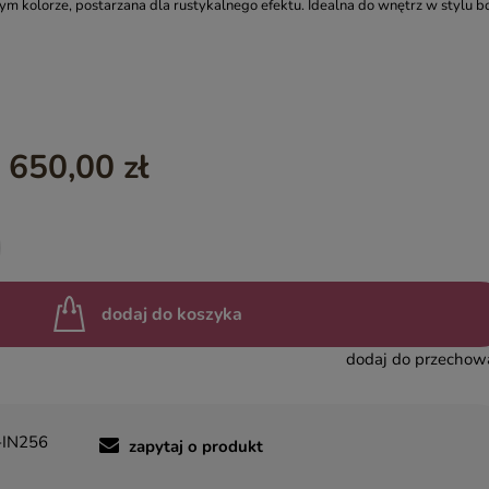
ym kolorze, postarzana dla rustykalnego efektu. Idealna do wnętrz w stylu b
YASMIN – EGZOTYCZNE MEBLE DREWNIANE
INDIAN SUMMER – KOLOROWE MEBLE INDYJSKIE RZEŹBIO
BOHO LOCO – NATURALNE DREWNO RZEŹBIONE
MASALA – KOLOROWE MEBLE INDYJSKIE
 650,00 zł
BINDI – MEBLE ORIENTALNE ZŁOTE
dodaj do koszyka
dodaj do przechow
-IN256
zapytaj o produkt