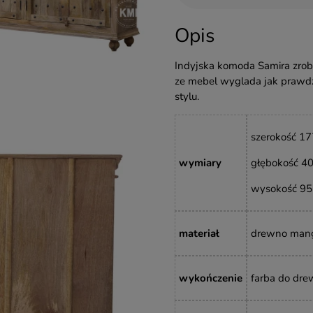
Opis
Indyjska komoda Samira zrob
ze mebel wyglada jak prawdzi
stylu.
szerokość 17
wymiary
głębokość 40
wysokość 9
materiał
drewno man
wykończenie
farba do drew