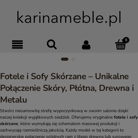
Szukaj
Moje kon
Menu
Ko
Fotele i Sofy Skórzane – Unikalne
Połączenie Skóry, Płótna, Drewna i
Metalu
Stwórz niesamowitą strefę wypoczynkową w swoim salonie dzięki
naszej kolekcji wyjątkowych siedzisk. Oferujemy oryginalne
fotele i sofy
skórzane
, które wymykają się schematom masowej produkcji i
zachwycają rzemieślniczą jakością. Każdy model w tej kategorii to
designerskie połączenie solidnych ram z litego drewna lub surowego