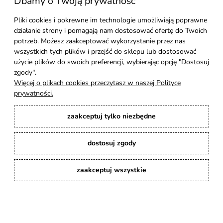
Dbamy o Twoją prywatność
Pliki cookies i pokrewne im technologie umożliwiają poprawne
działanie strony i pomagają nam dostosować ofertę do Twoich
potrzeb. Możesz zaakceptować wykorzystanie przez nas
wszystkich tych plików i przejść do sklepu lub dostosować
użycie plików do swoich preferencji, wybierając opcję "Dostosuj
zgody".
Więcej o plikach cookies przeczytasz w naszej Polityce
prywatności.
Dostępność:
dostępny od ręki
zaakceptuj tylko niezbędne
Wysyłka w:
do 48 godzin po
zaksięgowaniu wpłaty
dostosuj zgody
975,00 zł
zaakceptuj wszystkie
Do koszyka