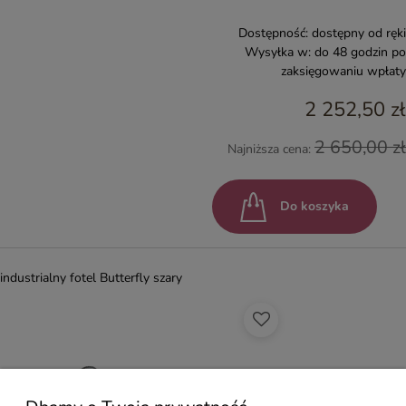
Dostępność:
dostępny od ręki
Wysyłka w:
do 48 godzin po
zaksięgowaniu wpłaty
2 252,50 zł
2 650,00 zł
Najniższa cena:
Do koszyka
industrialny fotel Butterfly szary