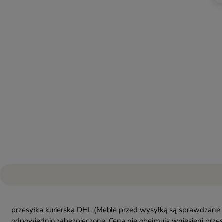
przesyłka kurierska DHL
(Meble przed wysyłką są sprawdzane 
odpowiednio zabezpieczone. Cena nie obejmuje wniesieni przes