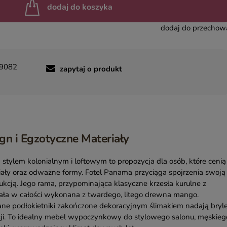
dodaj do koszyka
dodaj do przechow
9082
zapytaj o produkt
n i Egzotyczne Materiały
 stylem kolonialnym i loftowym to propozycja dla osób, które cenią
iały oraz odważne formy. Fotel Panama przyciąga spojrzenia swoją
ukcją. Jego rama, przypominająca klasyczne krzesła kurulne z
tała w całości wykonana z twardego, litego drewna mango.
ne podłokietniki zakończone dekoracyjnym ślimakiem nadają bryl
cji. To idealny mebel wypoczynkowy do stylowego salonu, męskieg