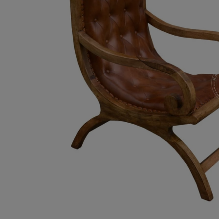
ROMA – MEBLE LOFTOWE MANGO I METAL
WESTPORT – LOFTOWE MEBLE VINTAGE
RIVERSIDE – POSTARZONE MEBLE LOFTOWE DREWNIANE
MILO – NOWOCZESNE MEBLE INDYJSKIE Z DREWNA MANGO