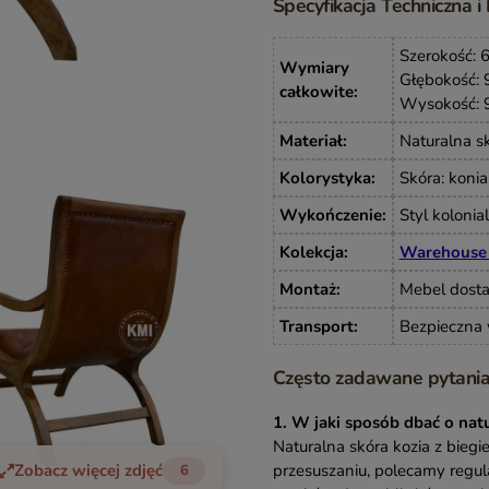
Specyfikacja Techniczna i 
Szerokość: 
Wymiary
Głębokość: 
całkowite
:
Wysokość: 
Materiał
:
Naturalna sk
Kolorystyka
:
Skóra: koni
Wykończenie
:
Styl kolonia
Kolekcja
:
Warehouse –
Montaż
:
Mebel dosta
Transport
:
Bezpieczna w
Często zadawane pytania
1. W jaki sposób dbać o nat
Naturalna skóra kozia z biegi
przesuszaniu, polecamy regu
Zobacz więcej zdjęć
6