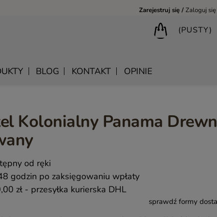
Zarejestruj się
Zaloguj się
(PUSTY)
UKTY
BLOG
KONTAKT
OPINIE
tel Kolonialny Panama Drew
BIURKA DREWNIANE
SHANTI – DREWNIANE MEBLE RZEŹBIONE
LUSTRA DREWNIANE
wany
BIBLIOTECZKI DREWNIANE
MANDALA – INDYJSKIE MEBLE RZEŹBIONE
SKRZYNIE DREWNIANE
MEBLE BOHO SKANDYNAWSKIE – DREWNIANE NATURAL
KONSOLE DREWNIANE
tępny od ręki
MONSOON – MEBLE RZEŹBIONE BOHO NOWOCZESNE
WIESZAKI DREWNIANE
48 godzin po zaksięgowaniu wpłaty
SAHARA – MEBLE VINTAGE LOFT
,00 zł
- przesyłka kurierska DHL
sprawdź formy dost
SAFFRON – MEBLE INDYJSKIE I ORIENTALNE
CHAKRA – MEBLE LOFTOWE DREWNIANE