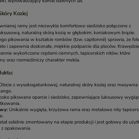
eki, wprowadzający klimat dawnych lat.
kóry Koziej
nianej ramy jest niezwykle komfortowe siedzisko połączone z
 luksusową, naturalną skórą kozią w głębokim, koniakowym brązie.
go pikowania w kształcie rombów (tzw. capitonné) sprawia, że fot
ato i zapewnia doskonałe, miękkie podparcie dla pleców. Krawędzi
arannie wykończone rzędami ciemnych, tapicerskich nitów, które
lny oraz rzemieślniczy charakter mebla.
uktu:
bicie z wysokogatunkowej, naturalnej skóry koziej oraz masywna
mango.
oko pikowane oparcie i siedzisko, zapewniające luksusowy wygląd
tkowania.
owy:
Unikalnie wygięta, krzyżowa rama oraz metalowe nity tapicers
e.
stał solidnie zmontowany na etapie produkcji i jest gotowy do użyt
 z opakowania.