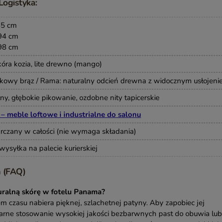
Logistyka:
65 cm
94 cm
98 cm
óra kozia, lite drewno (mango)
akowy brąz / Rama: naturalny odcień drewna z widocznym usłojen
lny, głębokie pikowanie, ozdobne nity tapicerskie
 meble loftowe i industrialne do salonu
rczany w całości (nie wymaga składania)
ysyłka na palecie kurierskiej
 (FAQ)
uralną skórę w fotelu Panama?
em czasu nabiera pięknej, szlachetnej patyny. Aby zapobiec jej
larne stosowanie wysokiej jakości bezbarwnych past do obuwia lub