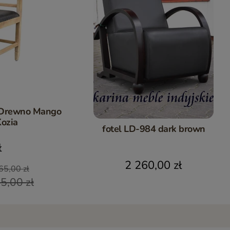
a Drewno Mango
Kozia
fotel LD-984 dark brown
ł
2 260,00 zł
65,00 zł
5,00 zł