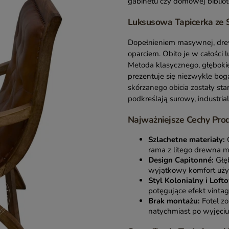
gabinetu czy domowej bibliot
Luksusowa Tapicerka ze S
Dopełnieniem masywnej, drew
oparciem. Obito je w całości
Metoda klasycznego, głębokie
prezentuje się niezwykle bog
skórzanego obicia zostały st
podkreślają surowy, industria
Najważniejsze Cechy Prod
Szlachetne materiały:
O
rama z litego drewna 
Design Capitonné:
Głęb
wyjątkowy komfort uży
Styl Kolonialny i Loft
potęgujące efekt vintag
Brak montażu:
Fotel zo
natychmiast po wyjęciu