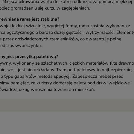
 Miejsca pikowania warto delikatnie odkurzać za pomocą miękkiej
biec gromadzeniu się kurzu w zagłębieniach.
rewniana rama jest stabilna?
jej lekkiej wizualnie, wygiętej formy, rama została wykonana z
a egzotycznego o bardzo dużej gęstości i wytrzymałości. Element
ne przez doświadczonych rzemieślników, co gwarantuje pełną
 podczas wypoczynku.
any jest przesyłką paletową?
ny, wykonany ze szlachetnych, ciężkich materiałów (lite drewno
niejsze – jest nierozkładany. Transport paletowy to najbezpieczniej
go typu gabarytów metoda spedycji. Zabezpiecza mebel przed
simy pamiętać, że kurierzy doręczają palety pod drzwi wejściowe
 świadczą usług wnoszenia towaru do mieszkań.