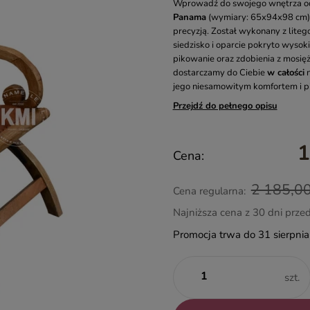
Wprowadź do swojego wnętrza odr
Panama
(wymiary: 65x94x98 cm) t
precyzją. Został wykonany z liteg
siedzisko i oparcie pokryto wysoki
pikowanie oraz zdobienia z mosięż
dostarczamy do Ciebie
w całości
n
jego niesamowitym komfortem i p
Przejdź do pełnego opisu
1
Cena:
2 185,00
Cena regularna:
Najniższa cena z 30 dni prze
Promocja trwa do 31 sierpni
szt.