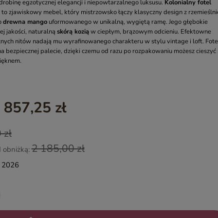
obinę egzotycznej elegancji i niepowtarzalnego luksusu.
Kolonialny fotel
o zjawiskowy mebel, który mistrzowsko łączy klasyczny design z rzemieślni
YASMIN – EGZOTYCZNE MEBLE DREWNIANE
o
drewna mango
uformowanego w unikalną, wygiętą ramę. Jego głębokie
INDIAN SUMMER – KOLOROWE MEBLE INDYJSKIE RZEŹBIO
ej jakości, naturalną
skórą kozią
w ciepłym, brązowym odcieniu. Efektowne
nych nitów nadają mu wyrafinowanego charakteru w stylu vintage i loft. Fote
BOHO LOCO – NATURALNE DREWNO RZEŹBIONE
a bezpiecznej palecie, dzięki czemu od razu po rozpakowaniu możesz cieszyć 
MASALA – KOLOROWE MEBLE INDYJSKIE
ięknem.
BINDI – MEBLE ORIENTALNE ZŁOTE
 857,25 zł
 zł
2 185,00 zł
d obniżką:
a 2026