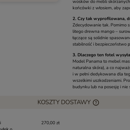
wosków do mebli skórzanych.
końcówki z włosiem, aby zapo
2. Czy tak wyprofilowana, d
Zdecydowanie tak. Pomimo swo
litego drewna mango – surowc
łączące są solidnie spasowa
stabilność i bezpieczeństwo
3. Dlaczego ten fotel wysył
Model Panama to mebel masyw
naturalna skóra), a co najważ
i w pełni dedykowana dla te
wszelkimi uszkodzeniami. Pro
budynku lub na posesję i nie
KOSZTY DOSTAWY
i
270,00 zł
yłek o