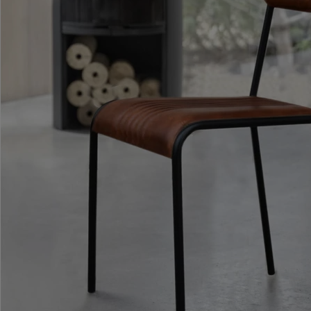
ROMA – MEBLE LOFTOWE MANGO I METAL
WESTPORT – LOFTOWE MEBLE VINTAGE
RIVERSIDE – POSTARZONE MEBLE LOFTOWE DREWNIANE
MILO – NOWOCZESNE MEBLE INDYJSKIE Z DREWNA MANGO