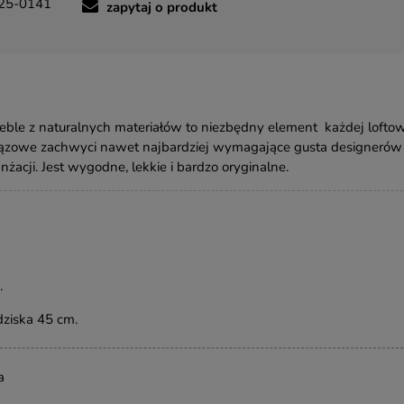
25-0141
zapytaj o produkt
ble z naturalnych materiałów to niezbędny element każdej lofto
brązowe zachwyci nawet najbardziej wymagające gusta designerów 
nżacji. Jest wygodne, lekkie i bardzo oryginalne.
.
ziska 45 cm.
a