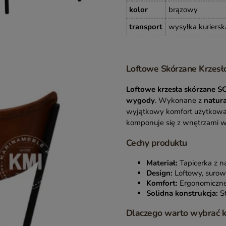
kolor
brązowy
transport
wysyłka kuriersk
Loftowe Skórzane Krzesło
Loftowe krzesła skórzane 
wygody
. Wykonane z
natura
wyjątkowy komfort użytkowani
komponuje się z wnętrzami 
Cechy produktu
Materiał:
Tapicerka z na
Design:
Loftowy, surowy
Komfort:
Ergonomiczne 
Solidna konstrukcja:
St
Dlaczego warto wybrać 