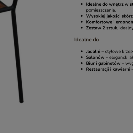
Idealne do wnętrz w s
pomieszczenia.
Wysokiej jakości skórz
Komfortowe i ergonom
Zestaw 2 sztuk
, idealn
Idealne do
Jadalni
– stylowe krzes
Salonów
– elegancki ak
Biur i gabinetów
– wygo
Restauracji i kawiarni
–