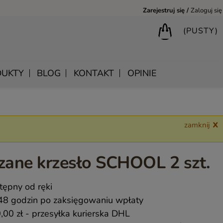
Zarejestruj się
Zaloguj się
(PUSTY)
UKTY
BLOG
KONTAKT
OPINIE
zamknij
BIURKA DREWNIANE
SHANTI – DREWNIANE MEBLE RZEŹBIONE
LUSTRA DREWNIANE
BIBLIOTECZKI DREWNIANE
MANDALA – INDYJSKIE MEBLE RZEŹBIONE
SKRZYNIE DREWNIANE
zane krzesło SCHOOL 2 szt.
MEBLE BOHO SKANDYNAWSKIE – DREWNIANE NATURAL
KONSOLE DREWNIANE
MONSOON – MEBLE RZEŹBIONE BOHO NOWOCZESNE
WIESZAKI DREWNIANE
tępny od ręki
SAHARA – MEBLE VINTAGE LOFT
48 godzin po zaksięgowaniu wpłaty
SAFFRON – MEBLE INDYJSKIE I ORIENTALNE
,00 zł
- przesyłka kurierska DHL
CHAKRA – MEBLE LOFTOWE DREWNIANE