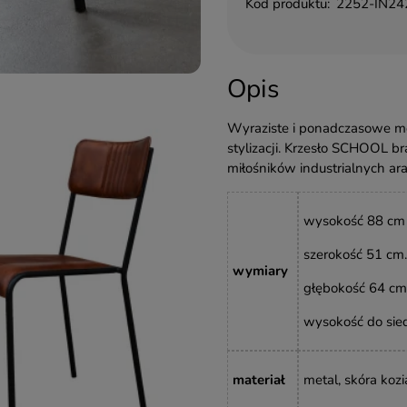
Kod produktu:
2252-IN24
Opis
Wyraziste i ponadczasowe me
stylizacji. Krzesło SCHOOL 
miłośników industrialnych ara
wysokość
88 cm
szerokość 51 cm.
wymiary
głębokość
64 cm
wysokość do sied
materiał
metal, skóra kozi