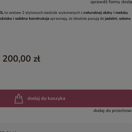
sprawdź formy dost
YASMIN – EGZOTYCZNE MEBLE DREWNIANE
OL
to zestaw 2 stylowych siedzisk wykonanych z
naturalnej skóry i metalu
.
INDIAN SUMMER – KOLOROWE MEBLE INDYJSKIE RZEŹBIO
dzisko i solidna konstrukcja
sprawiają, że idealnie pasują do
jadalni, salonu 
BOHO LOCO – NATURALNE DREWNO RZEŹBIONE
MASALA – KOLOROWE MEBLE INDYJSKIE
BINDI – MEBLE ORIENTALNE ZŁOTE
 200,00 zł
dodaj do koszyka
dodaj do przechow