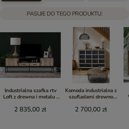
PASUJE DO TEGO PRODUKTU:
Industrialna szafka rtv
Komoda industrialna z
Loft z drewna i metalu |
szufladami drewno
Meble Loftowe
mango | meble loftowe
Me
2 835,00 zł
2 700,00 zł