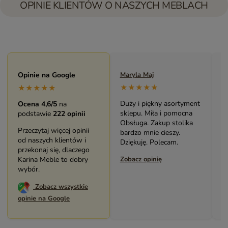
OPINIE KLIENTÓW O NASZYCH MEBLACH
Maryla Maj
Opinie na Google
Monika Andrzejewska
M
★★★★★
★★★★★
★★★★★
Duży i piękny asortyment
Bardzo solidny, piękny
P
Ocena 4,6/5
na
sklepu. Miła i pomocna
mebel (biblioteczka).
o
podstawie
222 opinii
Obsługa. Zakup stolika
Świetny kontakt z
w
Przeczytaj więcej opinii
bardzo mnie cieszy.
pracownikami sklepu.
s
od naszych klientów i
Dziękuję. Polecam.
Polecam serdecznie.
z
przekonaj się, dlaczego
Zobacz opinię
Karina Meble to dobry
Zobacz opinię
Z
wybór.
Zobacz wszystkie
opinie na Google