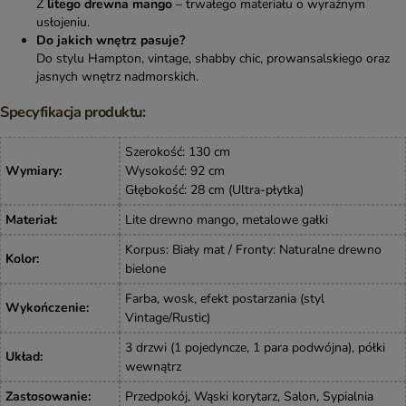
Z
litego drewna mango
– trwałego materiału o wyraźnym
usłojeniu.
Do jakich wnętrz pasuje?
Do stylu Hampton, vintage, shabby chic, prowansalskiego oraz
jasnych wnętrz nadmorskich.
Specyfikacja produktu:
Szerokość: 130 cm
Wymiary
:
Wysokość: 92 cm
Głębokość: 28 cm (Ultra-płytka)
Materiał
:
Lite drewno mango, metalowe gałki
Korpus: Biały mat / Fronty: Naturalne drewno
Kolor
:
bielone
Farba, wosk, efekt postarzania (styl
Wykończenie
:
Vintage/Rustic)
3 drzwi (1 pojedyncze, 1 para podwójna), półki
Układ
:
wewnątrz
Zastosowanie
:
Przedpokój, Wąski korytarz, Salon, Sypialnia