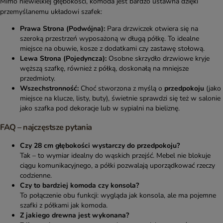
Mimo niewielkiej głębokości, komoda jest bardzo ustawna dzięki
przemyślanemu układowi szafek:
Prawa Strona (Podwójna):
Para drzwiczek otwiera się na
szeroką przestrzeń wyposażoną w długą półkę. To idealne
miejsce na obuwie, kosze z dodatkami czy zastawę stołową.
Lewa Strona (Pojedyncza):
Osobne skrzydło drzwiowe kryje
węższą szafkę, również z półką, doskonałą na mniejsze
przedmioty.
Wszechstronność:
Choć stworzona z myślą o
przedpokoju
(jako
miejsce na klucze, listy, buty), świetnie sprawdzi się też w salonie
jako szafka pod dekoracje lub w sypialni na bieliznę.
FAQ – najczęstsze pytania
Czy 28 cm głębokości wystarczy do przedpokoju?
Tak – to wymiar idealny do wąskich przejść. Mebel nie blokuje
ciągu komunikacyjnego, a półki pozwalają uporządkować rzeczy
codzienne.
Czy to bardziej komoda czy konsola?
To połączenie obu funkcji: wygląda jak konsola, ale ma pojemne
szafki z półkami jak komoda.
Z jakiego drewna jest wykonana?