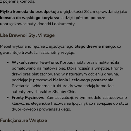
z pojemną komodą.
Płytka komoda do przedpokoju
o głębokości 28 cm sprawdzi się jako
konsola do wąskiego korytarza
, a dzięki półkom pomoże
uporządkować buty, dodatki i dokumenty.
Lite Drewno i Styl Vintage
Mebel wykonano ręcznie z egzotycznego
litego drewna mango
, co
gwarantuje trwałość i szlachetny wygląd.
Wykończenie Two-Tone:
Korpus mebla oraz smukłe nóżki
pomalowano na matową biel, która rozjaśnia wnętrze. Fronty
drzwi oraz blat zachowano w naturalnym odcieniu drewna,
poddając je procesowi
bielenia i celowego postarzania
.
Przetarcia i widoczna struktura drewna nadają komodzie
autentyczny charakter Shabby Chic.
Fronty Płycinowe:
Zamiast żaluzji, w tym modelu zastosowano
klasyczne, eleganckie frezowania (płyciny), co nawiązuje do stylu
dworkowego i prowansalskiego.
Funkcjonalne Wnętrze