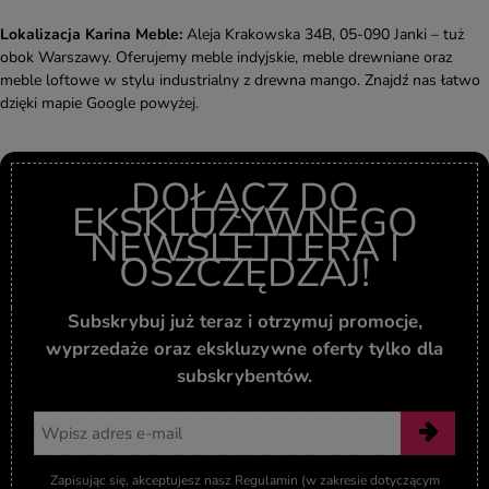
Lokalizacja Karina Meble:
Aleja Krakowska 34B, 05-090 Janki – tuż
obok Warszawy. Oferujemy meble indyjskie, meble drewniane oraz
meble loftowe w stylu industrialny z drewna mango. Znajdź nas łatwo
dzięki mapie Google powyżej.
DOŁĄCZ DO
EKSKLUZYWNEGO
NEWSLETTERA I
OSZCZĘDZAJ!
Subskrybuj już teraz i otrzymuj promocje,
wyprzedaże oraz ekskluzywne oferty tylko dla
subskrybentów.
Adres email
Zapisując się, akceptujesz nasz Regulamin (w zakresie dotyczącym