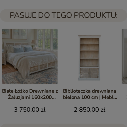
PASUJE DO TEGO PRODUKTU:
Białe Łóżko Drewniane z
Biblioteczka drewniana
Żaluzjami 160x200
bielona 100 cm | Meble
Drewno Mango | Meble
Hampton z mango
Is
3 750,00 zł
2 850,00 zł
Hampton