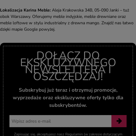
Lokalizacja Karina Meble:
Aleja Krakowska 34B, 05-090 Janki – tuż
obok Warszawy. Oferujemy meble indyjskie, meble drewniane oraz
meble loftowe w stylu industrialny z drewna mango. Znajdź nas łatwo
dzięki mapie Google powyżej.
DOŁĄCZ DO
EKSKLUZYWNEGO
NEWSLETTERA I
OSZCZĘDZAJ!
Subskrybuj już teraz i otrzymuj promocje,
wyprzedaże oraz ekskluzywne oferty tylko dla
subskrybentów.
Adres email
Zapisując się, akceptujesz nasz Regulamin (w zakresie dotyczącym