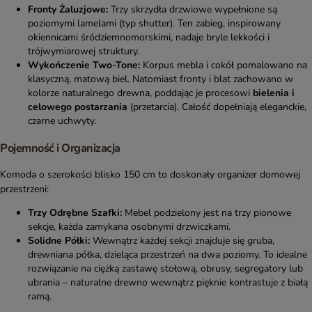
Fronty Żaluzjowe:
Trzy skrzydła drzwiowe wypełnione są
poziomymi lamelami (typ shutter). Ten zabieg, inspirowany
okiennicami śródziemnomorskimi, nadaje bryle lekkości i
trójwymiarowej struktury.
Wykończenie Two-Tone:
Korpus mebla i cokół pomalowano na
klasyczną, matową biel. Natomiast fronty i blat zachowano w
kolorze naturalnego drewna, poddając je procesowi
bielenia i
celowego postarzania
(przetarcia). Całość dopełniają eleganckie,
czarne uchwyty.
Pojemność i Organizacja
Komoda o szerokości blisko 150 cm to doskonały organizer domowej
przestrzeni:
Trzy Odrębne Szafki:
Mebel podzielony jest na trzy pionowe
sekcje, każda zamykana osobnymi drzwiczkami.
Solidne Półki:
Wewnątrz każdej sekcji znajduje się gruba,
drewniana półka, dzieląca przestrzeń na dwa poziomy. To idealne
rozwiązanie na ciężką zastawę stołową, obrusy, segregatory lub
ubrania – naturalne drewno wewnątrz pięknie kontrastuje z białą
ramą.