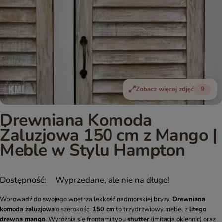
Zobacz więcej zdjęć
9
Drewniana Komoda
Żaluzjowa 150 cm z Mango |
Meble w Stylu Hampton
Dostępność:
Wyprzedane, ale nie na długo!
Wprowadź do swojego wnętrza lekkość nadmorskiej bryzy.
Drewniana
komoda żaluzjowa
o szerokości
150 cm
to trzydrzwiowy mebel z
litego
drewna mango
. Wyróżnia się frontami typu
shutter
(imitacja okiennic) oraz