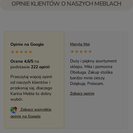
OPINIE KLIENTÓW O NASZYCH MEBLACH
Maryla Maj
Opinie na Google
Monika Andrzejewska
M
★★★★★
★★★★★
★★★★★
Duży i piękny asortyment
Bardzo solidny, piękny
P
Ocena 4,6/5
na
sklepu. Miła i pomocna
mebel (biblioteczka).
o
podstawie
222 opinii
Obsługa. Zakup stolika
Świetny kontakt z
w
Przeczytaj więcej opinii
bardzo mnie cieszy.
pracownikami sklepu.
s
od naszych klientów i
Dziękuję. Polecam.
Polecam serdecznie.
z
przekonaj się, dlaczego
Zobacz opinię
Karina Meble to dobry
Zobacz opinię
Z
wybór.
Zobacz wszystkie
opinie na Google