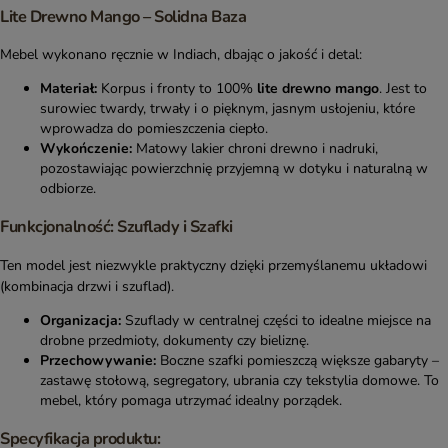
Lite Drewno Mango – Solidna Baza
Mebel wykonano ręcznie w Indiach, dbając o jakość i detal:
Materiał:
Korpus i fronty to 100%
lite drewno mango
. Jest to
surowiec twardy, trwały i o pięknym, jasnym usłojeniu, które
wprowadza do pomieszczenia ciepło.
Wykończenie:
Matowy lakier chroni drewno i nadruki,
pozostawiając powierzchnię przyjemną w dotyku i naturalną w
odbiorze.
Funkcjonalność: Szuflady i Szafki
Ten model jest niezwykle praktyczny dzięki przemyślanemu układowi
(kombinacja drzwi i szuflad).
Organizacja:
Szuflady w centralnej części to idealne miejsce na
drobne przedmioty, dokumenty czy bieliznę.
Przechowywanie:
Boczne szafki pomieszczą większe gabaryty –
zastawę stołową, segregatory, ubrania czy tekstylia domowe. To
mebel, który pomaga utrzymać idealny porządek.
Specyfikacja produktu: