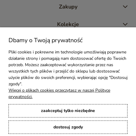
Zakupy
Kolekcje
Dbamy o Twoją prywatność
Moje konto
Pliki cookies i pokrewne im technologie umożliwiają poprawne
działanie strony i pomagają nam dostosować ofertę do Twoich
Pomoc
potrzeb. Możesz zaakceptować wykorzystanie przez nas
wszystkich tych plików i przejść do sklepu lub dostosować
Styl Mebli
użycie plików do swoich preferencji, wybierając opcję "Dostosuj
zgody".
Więcej o plikach cookies przeczytasz w naszej Polityce
Rodzaje drewna
prywatności.
zaakceptuj tylko niezbędne
Kontakt
dostosuj zgody
Karina Meble
: Ręcznie robione meble indyjskie, loftowe, industrialne i boho z
litego drewna. | Copyright © 2008–2026