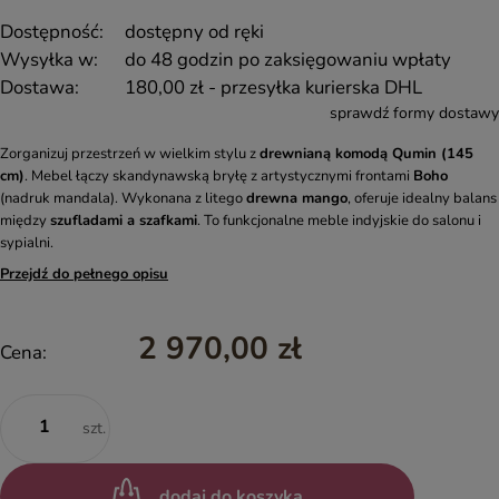
Dostępność:
dostępny od ręki
Wysyłka w:
do 48 godzin po zaksięgowaniu wpłaty
Dostawa:
180,00 zł
- przesyłka kurierska DHL
sprawdź formy dostawy
Zorganizuj przestrzeń w wielkim stylu z
drewnianą komodą Qumin (145
cm)
. Mebel łączy skandynawską bryłę z artystycznymi frontami
Boho
(nadruk mandala). Wykonana z litego
drewna mango
, oferuje idealny balans
między
szufladami a szafkami
. To funkcjonalne meble indyjskie do salonu i
sypialni.
Przejdź do pełnego opisu
2 970,00 zł
Cena:
szt.
dodaj do koszyka