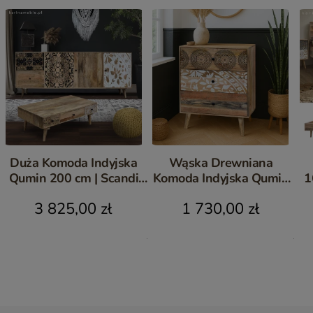
Duża Komoda Indyjska
Wąska Drewniana
Qumin 200 cm | Scandi
Komoda Indyjska Qumin
1
Boho Mango
70 cm | Szafka Boho
3 825,00 zł
1 730,00 zł
Mango