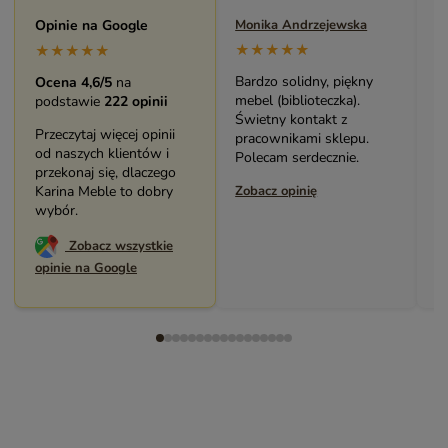
Maryla Maj
Opinie na Google
Monika Andrzejewska
M
★★★★★
★★★★★
★★★★★
Duży i piękny asortyment
Bardzo solidny, piękny
P
Ocena 4,6/5
na
sklepu. Miła i pomocna
mebel (biblioteczka).
o
podstawie
222 opinii
Obsługa. Zakup stolika
Świetny kontakt z
w
Przeczytaj więcej opinii
bardzo mnie cieszy.
pracownikami sklepu.
s
od naszych klientów i
Dziękuję. Polecam.
Polecam serdecznie.
z
przekonaj się, dlaczego
Zobacz opinię
Karina Meble to dobry
Zobacz opinię
Z
wybór.
Zobacz wszystkie
opinie na Google