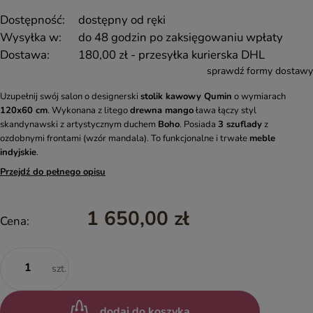
Dostępność:
dostępny od ręki
Wysyłka w:
do 48 godzin po zaksięgowaniu wpłaty
Dostawa:
180,00 zł
- przesyłka kurierska DHL
sprawdź formy dostawy
Uzupełnij swój salon o designerski
stolik kawowy Qumin
o wymiarach
120x60 cm
. Wykonana z litego
drewna mango
ława łączy styl
skandynawski z artystycznym duchem
Boho
. Posiada
3 szuflady
z
ozdobnymi frontami (wzór mandala). To funkcjonalne i trwałe
meble
indyjskie
.
Przejdź do pełnego opisu
1 650,00 zł
Cena:
szt.
dodaj do koszyka