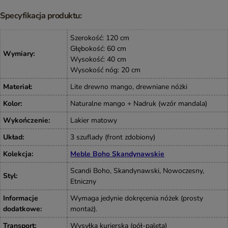
Specyfikacja produktu:
Szerokość: 120 cm
Głębokość: 60 cm
Wymiary
:
Wysokość: 40 cm
Wysokość nóg: 20 cm
Materiał
:
Lite drewno mango, drewniane nóżki
Kolor
:
Naturalne mango + Nadruk (wzór mandala)
Wykończenie
:
Lakier matowy
Układ
:
3 szuflady (front zdobiony)
Kolekcja
:
Meble Boho Skandynawskie
Scandi Boho, Skandynawski, Nowoczesny,
Styl
:
Etniczny
Informacje
Wymaga jedynie dokręcenia nóżek (prosty
dodatkowe
:
montaż).
Transport
:
Wysyłka kurierska (pół-paleta)