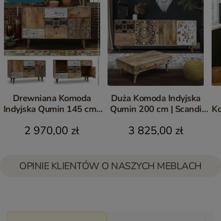
Drewniana Komoda
Duża Komoda Indyjska
Indyjska Qumin 145 cm |
Qumin 200 cm | Scandi
Ko
Scandi Boho Mango
Boho Mango
2 970,00 zł
3 825,00 zł
OPINIE KLIENTÓW O NASZYCH MEBLACH