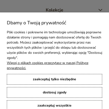
Kolekcje
Dbamy o Twoją prywatność
Moje konto
Pliki cookies i pokrewne im technologie umożliwiają poprawne
działanie strony i pomagają nam dostosować ofertę do Twoich
Pomoc
potrzeb. Możesz zaakceptować wykorzystanie przez nas
wszystkich tych plików i przejść do sklepu lub dostosować
Styl Mebli
użycie plików do swoich preferencji, wybierając opcję "Dostosuj
zgody".
Więcej o plikach cookies przeczytasz w naszej Polityce
Rodzaje drewna
prywatności.
zaakceptuj tylko niezbędne
Kontakt
dostosuj zgody
Karina Meble
: Ręcznie robione meble indyjskie, loftowe, industrialne i boho z
litego drewna. | Copyright © 2008–2026
zaakceptuj wszystkie