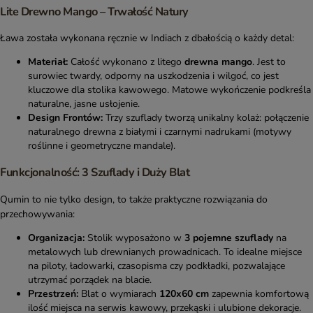
Lite Drewno Mango – Trwałość Natury
Ława została wykonana ręcznie w Indiach z dbałością o każdy detal:
Materiał:
Całość wykonano z litego
drewna mango
. Jest to
surowiec twardy, odporny na uszkodzenia i wilgoć, co jest
kluczowe dla stolika kawowego. Matowe wykończenie podkreśla
naturalne, jasne usłojenie.
Design Frontów:
Trzy szuflady tworzą unikalny kolaż: połączenie
naturalnego drewna z białymi i czarnymi nadrukami (motywy
roślinne i geometryczne mandale).
Funkcjonalność: 3 Szuflady i Duży Blat
Qumin to nie tylko design, to także praktyczne rozwiązania do
przechowywania:
Organizacja:
Stolik wyposażono w
3 pojemne szuflady
na
metalowych lub drewnianych prowadnicach. To idealne miejsce
na piloty, ładowarki, czasopisma czy podkładki, pozwalające
utrzymać porządek na blacie.
Przestrzeń:
Blat o wymiarach
120x60 cm
zapewnia komfortową
ilość miejsca na serwis kawowy, przekąski i ulubione dekoracje.