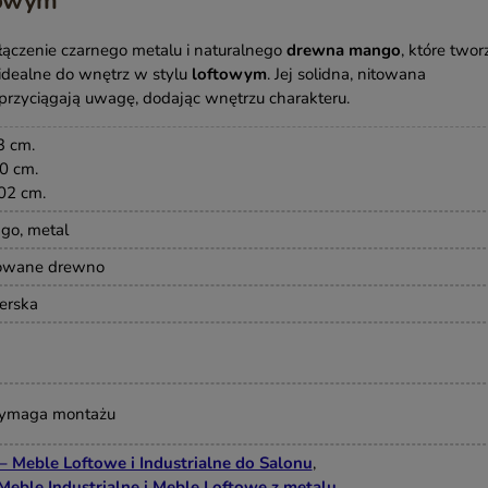
towym
łączenie czarnego metalu i naturalnego
drewna mango
, które twor
idealne do wnętrz w stylu
loftowym
. Jej solidna, nitowana
przyciągają uwagę, dodając wnętrzu charakteru.
3 cm.
0 cm.
02 cm.
go, metal
kowane drewno
erska
wymaga montażu
 Meble Loftowe i Industrialne do Salonu
,
 Meble Industrialne i Meble Loftowe z metalu