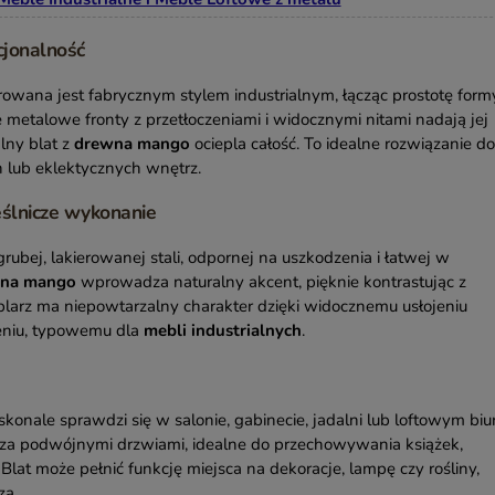
kcjonalność
rowana jest fabrycznym stylem industrialnym, łącząc prostotę form
 metalowe fronty z przetłoczeniami i widocznymi nitami nadają jej
lny blat z
drewna mango
ociepla całość. To idealne rozwiązanie do
 lub eklektycznych wnętrz.
eślnicze wykonanie
bej, lakierowanej stali, odpornej na uszkodzenia i łatwej w
na mango
wprowadza naturalny akcent, pięknie kontrastując z
larz ma niepowtarzalny charakter dzięki widocznemu usłojeniu
niu, typowemu dla
mebli industrialnych
.
konale sprawdzi się w salonie, gabinecie, jadalni lub loftowym biur
 za podwójnymi drzwiami, idealne do przechowywania książek,
lat może pełnić funkcję miejsca na dekoracje, lampę czy rośliny,
za.