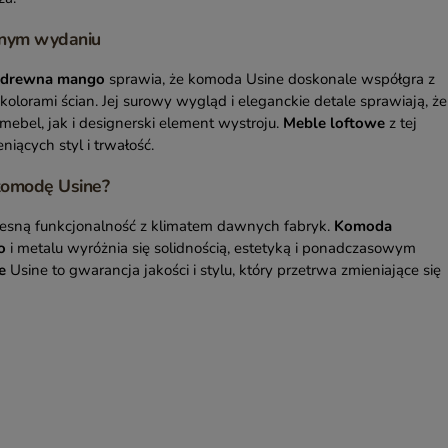
snym wydaniu
drewna mango
sprawia, że komoda Usine doskonale współgra z
kolorami ścian. Jej surowy wygląd i eleganckie detale sprawiają, że
ebel, jak i designerski element wystroju.
Meble loftowe
z tej
niących styl i trwałość.
komodę Usine?
zesną funkcjonalność z klimatem dawnych fabryk.
Komoda
o
i metalu wyróżnia się solidnością, estetyką i ponadczasowym
e
Usine to gwarancja jakości i stylu, który przetrwa zmieniające się