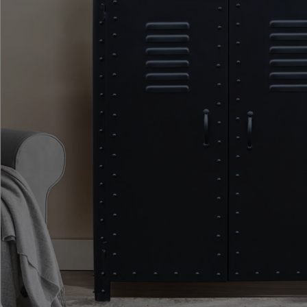
ROMA – MEBLE LOFTOWE MANGO I METAL
WESTPORT – LOFTOWE MEBLE VINTAGE
RIVERSIDE – POSTARZONE MEBLE LOFTOWE DREWNIANE
MILO – NOWOCZESNE MEBLE INDYJSKIE Z DREWNA MANGO