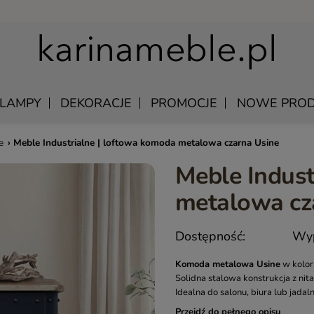
LAMPY
DEKORACJE
PROMOCJE
NOWE PROD
e
›
Meble Industrialne | loftowa komoda metalowa czarna Usine
Meble Indust
U
EWNIANE
MANGO – MEBLE Z LITEGO DREWNA NATURALNE
ŁÓŻKA DREWNIANE
metalowa cz
LU
KAWOWE
MEBLE Z PALISANDRU INDYJSKIEGO
SZAFKI NOCNE DREWNIANE
DREWNIANE
MEBLE INDYJSKIE Z AKACJI
SZAFY DREWNIANE
Dostępność:
Wyp
KI WISZĄCE
QUEEN – KLASYCZNE MEBLE DREWNIANE
Komoda metalowa Usine
w kolor
Y SKÓRZANE
MEBLE RUSTYKALNE DREWNIANE
Solidna stalowa konstrukcja z nita
Idealna do salonu, biura lub jadaln
 UNIKATOWE
HAMPTON ISLAND – MEBLE W STYLU HAMPTON
Przejdź do pełnego opisu