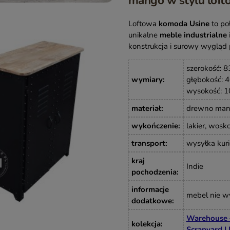
mango w stylu lof
Loftowa
komoda Usine
to po
unikalne
meble industrialne
konstrukcja i surowy wygląd 
szerokość: 8
wymiary
:
głębokość: 4
wysokość: 1
materiał
:
drewno man
wykończenie
:
lakier, wos
transport
:
wysyłka kuri
kraj
Indie
pochodzenia
:
informacje
mebel nie 
dodatkowe
:
Warehouse –
kolekcja
:
Scrapyard |