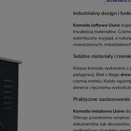
Industrialny design i fun
Komoda loftowa Usine
inspi
trwałością materiałów. Czarne
autentyczny wygląd, a natura
nowoczesnych, industrialnych
Solidne materiały i rzemi
Korpus komody wykonano z gru
pielęgnacji. Blat z litego
drew
czernią metalu. Każdy egzemp
drewna i ręcznemu wykończe
Praktyczne zastosowanie
Komoda metalowa Usine
dos
Oferuje przestronne wnętrze
dokumentów lub akcesoriów. B
podkreślając charakter wnętr