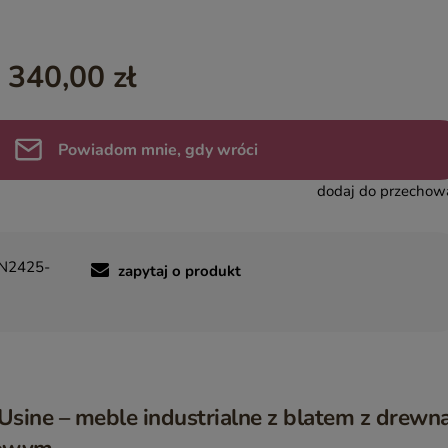
YASMIN – EGZOTYCZNE MEBLE DREWNIANE
INDIAN SUMMER – KOLOROWE MEBLE INDYJSKIE RZEŹBIO
 340,00 zł
BOHO LOCO – NATURALNE DREWNO RZEŹBIONE
MASALA – KOLOROWE MEBLE INDYJSKIE
Powiadom mnie, gdy wróci
BINDI – MEBLE ORIENTALNE ZŁOTE
dodaj do przechow
N2425-
zapytaj o produkt
ine – meble industrialne z blatem z drewn