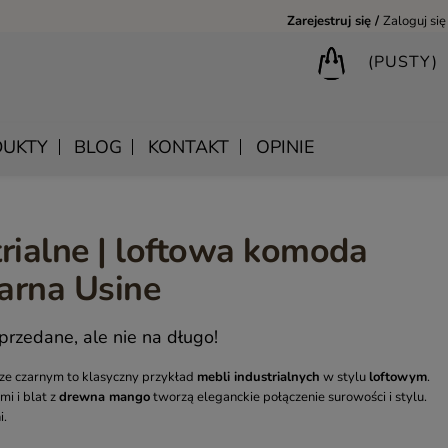
Zarejestruj się
Zaloguj się
(PUSTY)
UKTY
BLOG
KONTAKT
OPINIE
rialne | loftowa komoda
BIURKA DREWNIANE
SHANTI – DREWNIANE MEBLE RZEŹBIONE
LUSTRA DREWNIANE
arna Usine
BIBLIOTECZKI DREWNIANE
MANDALA – INDYJSKIE MEBLE RZEŹBIONE
SKRZYNIE DREWNIANE
MEBLE BOHO SKANDYNAWSKIE – DREWNIANE NATURAL
KONSOLE DREWNIANE
rzedane, ale nie na długo!
MONSOON – MEBLE RZEŹBIONE BOHO NOWOCZESNE
WIESZAKI DREWNIANE
ze czarnym to klasyczny przykład
mebli industrialnych
w stylu
loftowym
.
SAHARA – MEBLE VINTAGE LOFT
mi i blat z
drewna mango
tworzą eleganckie połączenie surowości i stylu.
i.
SAFFRON – MEBLE INDYJSKIE I ORIENTALNE
CHAKRA – MEBLE LOFTOWE DREWNIANE