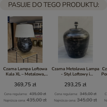
PASUJE DO TEGO PRODUKTU:
Czarna Lampa Loftowa
Czarna Metolawa Lampa
Cz
Kula XL – Metalowa,
- Styl Loftowy i
Po
Postarzana
Industrialny
369,75 zł
293,25 zł
435,00 zł
345,00 zł
Cena regularna:
Cena regularna:
C
435,00 zł
345,00 zł
Najniższa cena:
Najniższa cena:
N