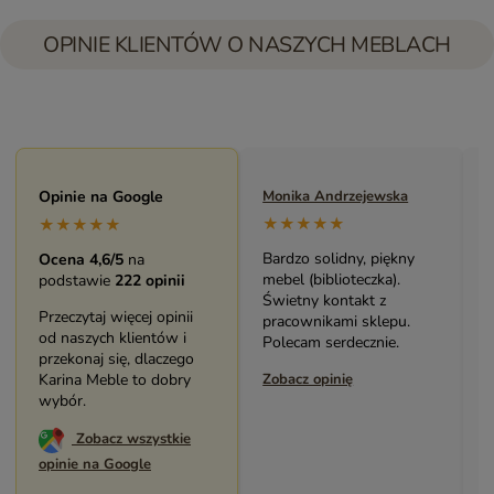
OPINIE KLIENTÓW O NASZYCH MEBLACH
Maryla Maj
Opinie na Google
Monika Andrzejewska
M
★★★★★
★★★★★
★★★★★
Duży i piękny asortyment
Bardzo solidny, piękny
P
Ocena 4,6/5
na
sklepu. Miła i pomocna
mebel (biblioteczka).
o
podstawie
222 opinii
Obsługa. Zakup stolika
Świetny kontakt z
w
Przeczytaj więcej opinii
bardzo mnie cieszy.
pracownikami sklepu.
s
od naszych klientów i
Dziękuję. Polecam.
Polecam serdecznie.
z
przekonaj się, dlaczego
Zobacz opinię
Karina Meble to dobry
Zobacz opinię
Z
wybór.
Zobacz wszystkie
opinie na Google