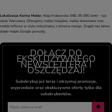
Lokalizacja Karina Meble:
Aleja Krakowska 34B, 05-090 Janki – tuż
obok Warszawy. Oferujemy meble indyjskie, meble drewniane oraz
meble loftowe w stylu industrialny z drewna mango. Znajdź nas łatwo
dzięki mapie Google powyżej.
DOŁĄCZ DO
EKSKLUZYWNEGO
NEWSLETTERA I
OSZCZĘDZAJ!
Subskrybuj już teraz i otrzymuj promocje,
wyprzedaże oraz ekskluzywne oferty tylko dla
subskrybentów.
Adres email