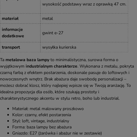
wysokość podstawy wraz z oprawką 47
cm
.
materiał
metal
informacje
gwint e-27
dodatkowe
transport
wysyłka kurierska
Ta
metalowa baza lampy
to minimalistyczna, surowa forma o
wyjątkowym
industrialnym charakterze
. Wykonana z metalu, pokryta
czarną farbą z efektem postarzenia, doskonale pasuje do loftowych i
nowoczesnych wnętrz. Brak abażura daje swobodę personalizacji –
możesz dobrać klosz, który najlepiej wpisze się w Twoją aranżację. To
idealna propozycja dla osób, które szukają prostoty i
charakterystycznego akcentu w stylu retro, boho lub industrial.
Materiał: metal malowany proszkowo
Kolor: czarny, efekt postarzenia
Styl: loft, vintage, industrialny
Forma: baza lampy bez abażura
Gniazdo: E27 (żarówka i abażur nie w zestawie)