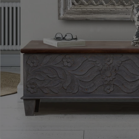
ROMA – MEBLE LOFTOWE MANGO I METAL
WESTPORT – LOFTOWE MEBLE VINTAGE
RIVERSIDE – POSTARZONE MEBLE LOFTOWE DREWNIANE
MILO – NOWOCZESNE MEBLE INDYJSKIE Z DREWNA MANGO