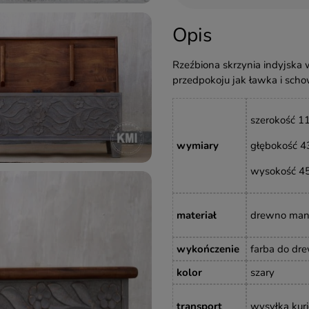
Opis
Rzeźbiona skrzynia indyjska w
przedpokoju jak ławka i scho
szerokość 1
wymiary
głębokość 4
wysokość 4
materiał
drewno ma
wykończenie
farba do dr
kolor
szary
transport
wysyłka kuri