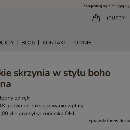
Zarejestruj się
Zaloguj się
(PUSTY)
UKTY
BLOG
KONTAKT
OPINIE
kie skrzynia w stylu boho
BIURKA DREWNIANE
SHANTI – DREWNIANE MEBLE RZEŹBIONE
LUSTRA DREWNIANE
ona
BIBLIOTECZKI DREWNIANE
MANDALA – INDYJSKIE MEBLE RZEŹBIONE
SKRZYNIE DREWNIANE
MEBLE BOHO SKANDYNAWSKIE – DREWNIANE NATURAL
WIESZAKI DREWNIANE
tępny od ręki
MONSOON – MEBLE RZEŹBIONE BOHO NOWOCZESNE
KONSOLE DREWNIANE
48 godzin po zaksięgowaniu wpłaty
SAHARA – MEBLE VINTAGE LOFT
,00 zł
- przesyłka kurierska DHL
sprawdź formy dost
SAFFRON – MEBLE INDYJSKIE I ORIENTALNE
CHAKRA – MEBLE LOFTOWE DREWNIANE