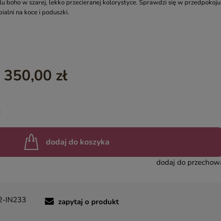
lu boho w szarej, lekko przecieranej kolorystyce. Sprawdzi się w przedpokoju
ialni na koce i poduszki.
YASMIN – EGZOTYCZNE MEBLE DREWNIANE
INDIAN SUMMER – KOLOROWE MEBLE INDYJSKIE RZEŹBIO
BOHO LOCO – NATURALNE DREWNO RZEŹBIONE
MASALA – KOLOROWE MEBLE INDYJSKIE
 350,00 zł
BINDI – MEBLE ORIENTALNE ZŁOTE
dodaj do koszyka
dodaj do przechow
2-IN233
zapytaj o produkt