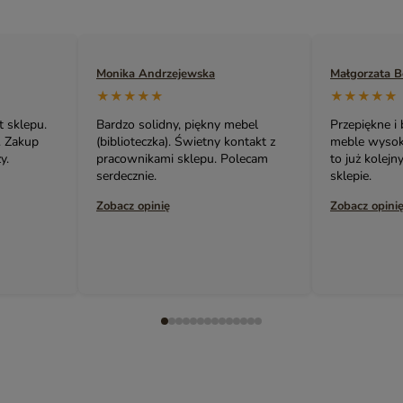
Małgorzata Bednarczuk
Zuzanna Siko
★★★★★
★★★★★
mebel
Przepiękne i bardzo oryginalne
Serdecznie p
ontakt z
meble wysokiej jakości! Ta szafka,
meble. Cały
olecam
to już kolejny mój zakup w tym
urządzamy m
sklepie.
Karina.
Zobacz opinię
Zobacz opini