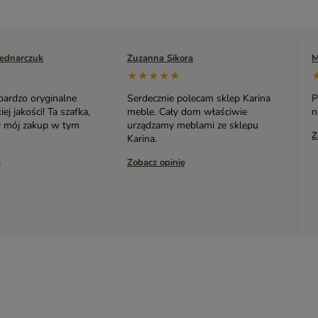
ra
Marek Naruszewicz
A
★★★★★
olecam sklep Karina
Polecam. Bardzo oryginalne i
B
 dom właściwie
niedrogie meble i nie tylko 👍👍👍
s
eblami ze sklepu
p
Zobacz opinię
ł
ę
Z