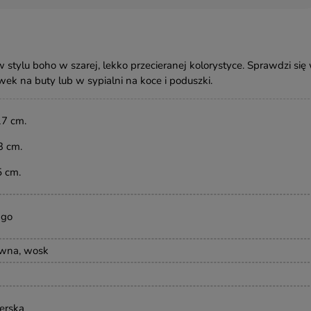
 stylu boho w szarej, lekko przecieranej kolorystyce. Sprawdzi się
wek na buty lub w sypialni na koce i poduszki.
17 cm.
3 cm.
5
cm
.
ngo
ewna, wosk
erska