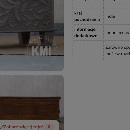
kraj
Indie
pochodzenia
informacje
mebel nie 
dodatkowe
Zarówno opak
możesz rozeb
Zobacz więcej zdjęć
6