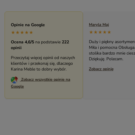
Maryla Maj
Opinie na Google
Monika Andrzejewska
★★★★★
★★★★★
★★★★★
Duży i piękny asortyment sklepu.
Bardzo solidny, piękny 
Ocena 4,6/5
na podstawie
222
Miła i pomocna Obsługa. Zakup
(biblioteczka). Świetny k
opinii
stolika bardzo mnie cieszy.
pracownikami sklepu. P
Przeczytaj więcej opinii od naszych
Dziękuję. Polecam.
serdecznie.
klientów i przekonaj się, dlaczego
Zobacz opinię
Karina Meble to dobry wybór.
Zobacz opinię
Zobacz wszystkie opinie na
Google