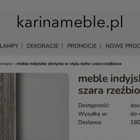
LAMPY
DEKORACJE
PROMOCJE
NOWE PROD
wniane
›
meble indyjskie skrzynia w stylu boho szara rzeźbiona
meble indyjs
U
EWNIANE
MANGO – MEBLE Z LITEGO DREWNA NATURALNE
ŁÓŻKA DREWNIANE
szara rzeźbi
LU
KAWOWE
MEBLE Z PALISANDRU INDYJSKIEGO
SZAFKI NOCNE DREWNIANE
DREWNIANE
MEBLE INDYJSKIE Z AKACJI
SZAFY DREWNIANE
Dostępność:
dos
KI WISZĄCE
QUEEN – KLASYCZNE MEBLE DREWNIANE
Wysyłka w:
do 
Y SKÓRZANE
MEBLE RUSTYKALNE DREWNIANE
Dostawa:
180
 UNIKATOWE
HAMPTON ISLAND – MEBLE W STYLU HAMPTON