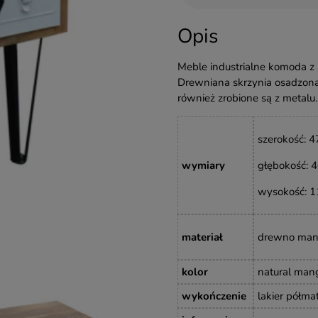
Opis
Meble industrialne komoda z 
Drewniana skrzynia osadzona 
również zrobione są z metalu.
szeroko
ść
: 
wymiary
głębokość
: 
wysokość: 1
materiał
drewno ma
kolor
natural man
wykończenie
lakier półma