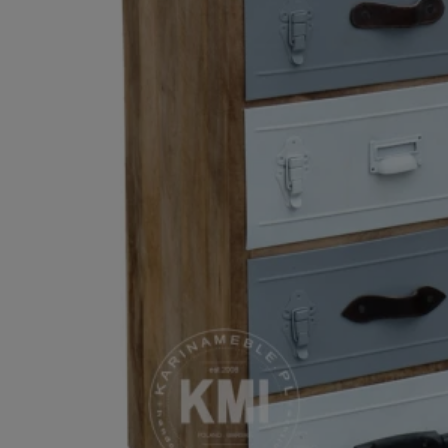
ROMA – MEBLE LOFTOWE MANGO I METAL
WESTPORT – LOFTOWE MEBLE VINTAGE
RIVERSIDE – POSTARZONE MEBLE LOFTOWE DREWNIANE
MILO – NOWOCZESNE MEBLE INDYJSKIE Z DREWNA MANGO