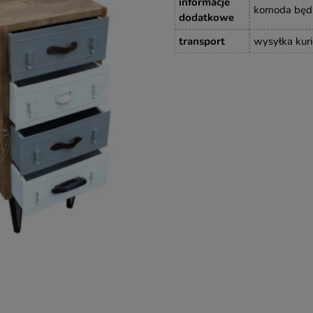
informacje
komoda będzi
dodatkowe
transport
wysyłka kuri