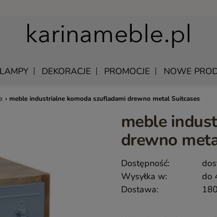
LAMPY
DEKORACJE
PROMOCJE
NOWE PROD
e
›
meble industrialne komoda szufladami drewno metal Suitcases
meble indust
U
EWNIANE
MANGO – MEBLE Z LITEGO DREWNA NATURALNE
ŁÓŻKA DREWNIANE
drewno meta
LU
KAWOWE
MEBLE Z PALISANDRU INDYJSKIEGO
SZAFKI NOCNE DREWNIANE
DREWNIANE
MEBLE INDYJSKIE Z AKACJI
SZAFY DREWNIANE
Dostępność:
dos
KI WISZĄCE
QUEEN – KLASYCZNE MEBLE DREWNIANE
Wysyłka w:
do 
Y SKÓRZANE
MEBLE RUSTYKALNE DREWNIANE
Dostawa:
180
 UNIKATOWE
HAMPTON ISLAND – MEBLE W STYLU HAMPTON