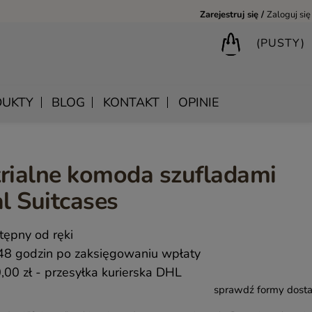
Zarejestruj się
Zaloguj się
(PUSTY)
UKTY
BLOG
KONTAKT
OPINIE
rialne komoda szufladami
BIURKA DREWNIANE
SHANTI – DREWNIANE MEBLE RZEŹBIONE
LUSTRA DREWNIANE
l Suitcases
BIBLIOTECZKI DREWNIANE
MANDALA – INDYJSKIE MEBLE RZEŹBIONE
SKRZYNIE DREWNIANE
MEBLE BOHO SKANDYNAWSKIE – DREWNIANE NATURAL
KONSOLE DREWNIANE
tępny od ręki
MONSOON – MEBLE RZEŹBIONE BOHO NOWOCZESNE
WIESZAKI DREWNIANE
48 godzin po zaksięgowaniu wpłaty
SAHARA – MEBLE VINTAGE LOFT
,00 zł
- przesyłka kurierska DHL
sprawdź formy dost
SAFFRON – MEBLE INDYJSKIE I ORIENTALNE
CHAKRA – MEBLE LOFTOWE DREWNIANE