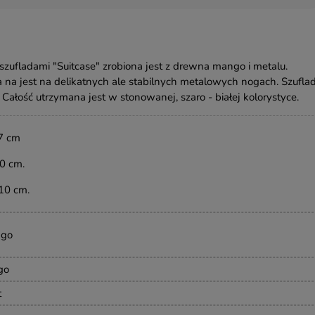
szufladami "Suitcase" zrobiona jest z drewna mango i metalu.
na jest na delikatnych ale stabilnych metalowych nogach. Szufla
 Całość utrzymana jest w stonowanej, szaro - białej kolorystyce.
47 cm
40 cm.
10 cm.
ngo
go
t