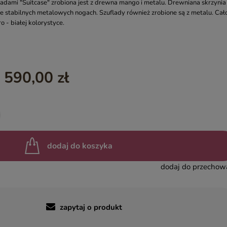
ladami "Suitcase" zrobiona jest z drewna mango i metalu. Drewniana skrzynia
le stabilnych metalowych nogach. Szuflady również zrobione są z metalu. Cał
YASMIN – EGZOTYCZNE MEBLE DREWNIANE
 - białej kolorystyce.
INDIAN SUMMER – KOLOROWE MEBLE INDYJSKIE RZEŹBIO
BOHO LOCO – NATURALNE DREWNO RZEŹBIONE
MASALA – KOLOROWE MEBLE INDYJSKIE
 590,00 zł
BINDI – MEBLE ORIENTALNE ZŁOTE
dodaj do koszyka
dodaj do przechow
zapytaj o produkt