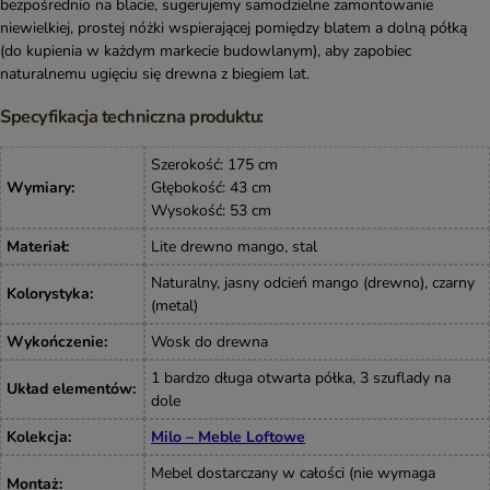
bezpośrednio na blacie, sugerujemy samodzielne zamontowanie
niewielkiej, prostej nóżki wspierającej pomiędzy blatem a dolną półką
(do kupienia w każdym markecie budowlanym), aby zapobiec
naturalnemu ugięciu się drewna z biegiem lat.
Specyfikacja techniczna produktu:
Szerokość: 175 cm
Wymiary
:
Głębokość: 43 cm
Wysokość: 53 cm
Materiał
:
Lite drewno mango, stal
Naturalny, jasny odcień mango (drewno), czarny
Kolorystyka
:
(metal)
Wykończenie
:
Wosk do drewna
1 bardzo długa otwarta półka, 3 szuflady na
Układ elementów
:
dole
Kolekcja
:
Milo – Meble Loftowe
Mebel dostarczany w całości (nie wymaga
Montaż
: