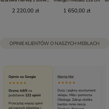
mango i metalu 172 cm
2 220,00 zł
1 650,00 zł
OPINIE KLIENTÓW O NASZYCH MEBLACH
Opinie na Google
Maryla Maj
Moni
★★★★★
★
★★★★★
Duży i piękny asortyment
Bard
Ocena 4,6/5
na
sklepu. Miła i pomocna
mebe
podstawie
222 opinii
Obsługa. Zakup stolika
Świe
Przeczytaj więcej opinii
bardzo mnie cieszy.
prac
od naszych klientów i
Dziękuję. Polecam.
Pole