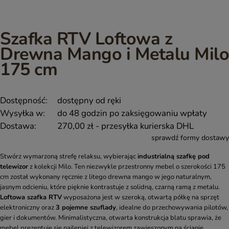
Szafka RTV Loftowa z
Drewna Mango i Metalu Milo
175 cm
Dostępność:
dostępny od ręki
Wysyłka w:
do 48 godzin po zaksięgowaniu wpłaty
Dostawa:
270,00 zł
- przesyłka kurierska DHL
sprawdź formy dostawy
Stwórz wymarzoną strefę relaksu, wybierając
industrialną szafkę pod
telewizor
z kolekcji Milo. Ten niezwykle przestronny mebel o szerokości 175
cm został wykonany ręcznie z litego drewna mango w jego naturalnym,
jasnym odcieniu, które pięknie kontrastuje z solidną, czarną ramą z metalu.
Loftowa szafka RTV
wyposażona jest w szeroką, otwartą półkę na sprzęt
elektroniczny oraz
3 pojemne szuflady
, idealne do przechowywania pilotów,
gier i dokumentów. Minimalistyczna, otwarta konstrukcja blatu sprawia, że
mebel prezentuje się najlepiej z telewizorem zawieszonym na ścianie,