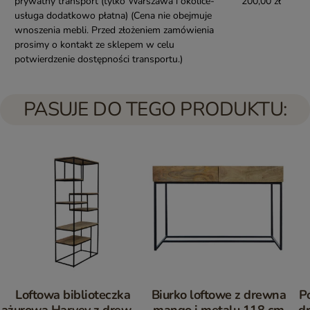
prywatny transport (tylko Warszawa i okolice-
200,00 zł
usługa dodatkowo płatna)
(Cena nie obejmuje
wnoszenia mebli. Przed złożeniem zamówienia
prosimy o kontakt ze sklepem w celu
potwierdzenie dostępności transportu.)
PASUJE DO TEGO PRODUKTU:
Loftowa biblioteczka
Biurko loftowe z drewna
P
ażurowa Harvey z drewna
mango i metalu 118 cm
d