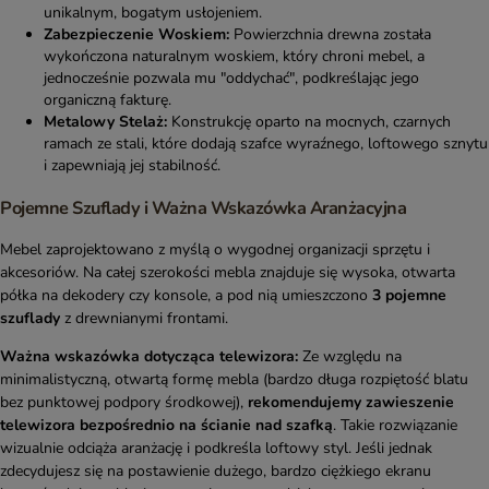
unikalnym, bogatym usłojeniem.
Zabezpieczenie Woskiem:
Powierzchnia drewna została
wykończona naturalnym woskiem, który chroni mebel, a
jednocześnie pozwala mu "oddychać", podkreślając jego
organiczną fakturę.
Metalowy Stelaż:
Konstrukcję oparto na mocnych, czarnych
ramach ze stali, które dodają szafce wyraźnego, loftowego sznytu
i zapewniają jej stabilność.
Pojemne Szuflady i Ważna Wskazówka Aranżacyjna
Mebel zaprojektowano z myślą o wygodnej organizacji sprzętu i
akcesoriów. Na całej szerokości mebla znajduje się wysoka, otwarta
półka na dekodery czy konsole, a pod nią umieszczono
3 pojemne
szuflady
z drewnianymi frontami.
Ważna wskazówka dotycząca telewizora:
Ze względu na
minimalistyczną, otwartą formę mebla (bardzo długa rozpiętość blatu
bez punktowej podpory środkowej),
rekomendujemy zawieszenie
telewizora bezpośrednio na ścianie nad szafką
. Takie rozwiązanie
wizualnie odciąża aranżację i podkreśla loftowy styl. Jeśli jednak
zdecydujesz się na postawienie dużego, bardzo ciężkiego ekranu