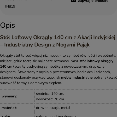
zapytaj o produkt
IN819
Opis
Stół Loftowy Okrągły 140 cm z Akacji Indyjskiej
– Industrialny Design z Nogami Pająk
Okrągły stół to coś więcej niż mebel – to symbol równości i wspólnoty,
miejsce, gdzie toczą się najlepsze rozmowy. Nasz
stół loftowy okrągły
140 cm
łączy tę tradycyjną symbolikę z nowoczesnym, drapieżnym
designem. Stworzony z myślą o przestronnych jadalniach i salonach,
stanowi doskonały przykład tego, jak
meble industrialne
potrafią łączyć
surowość formy z domowym ciepłem.
średnica: 140 cm.
wymiary
:
wysokość: 76 cm.
materiał
:
drewno akacja, metal
kolor
:
naturalny odcień drewna