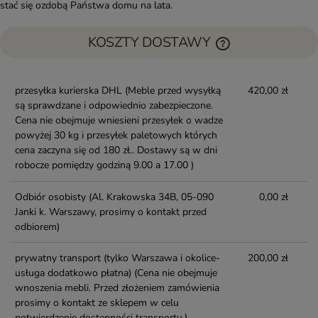
stać się ozdobą Państwa domu na lata.
KOSZTY DOSTAWY
przesyłka kurierska DHL
(Meble przed wysyłką
420,00 zł
są sprawdzane i odpowiednio zabezpieczone.
Cena nie obejmuje wniesieni przesyłek o wadze
powyżej 30 kg i przesyłek paletowych których
cena zaczyna się od 180 zł.. Dostawy są w dni
robocze pomiędzy godziną 9.00 a 17.00 )
Odbiór osobisty
(Al. Krakowska 34B, 05-090
0,00 zł
Janki k. Warszawy, prosimy o kontakt przed
odbiorem)
prywatny transport (tylko Warszawa i okolice-
200,00 zł
usługa dodatkowo płatna)
(Cena nie obejmuje
wnoszenia mebli. Przed złożeniem zamówienia
prosimy o kontakt ze sklepem w celu
potwierdzenie dostępności transportu.)