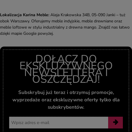
Lokalizacja Karina Meble:
Aleja Krakowska 34B, 05-090 Janki – tuż
obok Warszawy. Oferujemy meble indyjskie, meble drewniane oraz
meble loftowe w stylu industrialny z drewna mango. Znajdź nas łatwo
dzięki mapie Google powyżej.
DOŁĄCZ DO
EKSKLUZYWNEGO
NEWSLETTERA I
OSZCZĘDZAJ!
Subskrybuj już teraz i otrzymuj promocje,
wyprzedaże oraz ekskluzywne oferty tylko dla
subskrybentów.
Adres email