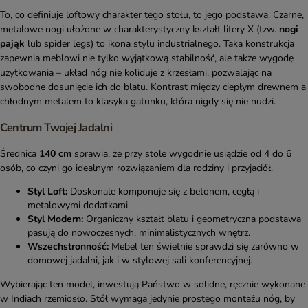
To, co definiuje loftowy charakter tego stołu, to jego podstawa. Czarne,
metalowe nogi ułożone w charakterystyczny kształt litery X (tzw.
nogi
pająk
lub spider legs) to ikona stylu industrialnego. Taka konstrukcja
zapewnia meblowi nie tylko wyjątkową stabilność, ale także wygodę
użytkowania – układ nóg nie koliduje z krzesłami, pozwalając na
swobodne dosunięcie ich do blatu. Kontrast między ciepłym drewnem a
chłodnym metalem to klasyka gatunku, która nigdy się nie nudzi.
Centrum Twojej Jadalni
Średnica
140 cm
sprawia, że przy stole wygodnie usiądzie od 4 do 6
osób, co czyni go idealnym rozwiązaniem dla rodziny i przyjaciół.
Styl Loft:
Doskonale komponuje się z betonem, cegłą i
metalowymi dodatkami.
Styl Modern:
Organiczny kształt blatu i geometryczna podstawa
pasują do nowoczesnych, minimalistycznych wnętrz.
Wszechstronność:
Mebel ten świetnie sprawdzi się zarówno w
domowej jadalni, jak i w stylowej sali konferencyjnej.
Wybierając ten model, inwestują Państwo w solidne, ręcznie wykonane
w Indiach rzemiosło. Stół wymaga jedynie prostego montażu nóg, by