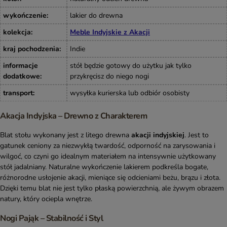
wykończenie
:
lakier do drewna
kolekcja
:
Meble Indyjskie z Akacji
kraj pochodzenia
:
Indie
informacje
stół będzie gotowy do użytku jak tylko
dodatkowe
:
przykręcisz do niego nogi
transport
:
wysyłka kurierska lub odbiór osobisty
Akacja Indyjska – Drewno z Charakterem
Blat stołu wykonany jest z litego drewna
akacji indyjskiej
. Jest to
gatunek ceniony za niezwykłą twardość, odporność na zarysowania i
wilgoć, co czyni go idealnym materiałem na intensywnie użytkowany
stół jadalniany. Naturalne wykończenie lakierem podkreśla bogate,
różnorodne usłojenie akacji, mieniące się odcieniami beżu, brązu i złota.
Dzięki temu blat nie jest tylko płaską powierzchnią, ale żywym obrazem
natury, który ociepla wnętrze.
Nogi Pająk – Stabilność i Styl