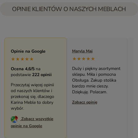
OPINIE KLIENTÓW O NASZYCH MEBLACH
Maryla Maj
Opinie na Google
Monika Andrzejewska
M
★★★★★
★★★★★
★★★★★
Duży i piękny asortyment
Bardzo solidny, piękny
P
Ocena 4,6/5
na
sklepu. Miła i pomocna
mebel (biblioteczka).
o
podstawie
222 opinii
Obsługa. Zakup stolika
Świetny kontakt z
w
Przeczytaj więcej opinii
bardzo mnie cieszy.
pracownikami sklepu.
s
od naszych klientów i
Dziękuję. Polecam.
Polecam serdecznie.
z
przekonaj się, dlaczego
Zobacz opinię
Karina Meble to dobry
Zobacz opinię
Z
wybór.
Zobacz wszystkie
opinie na Google