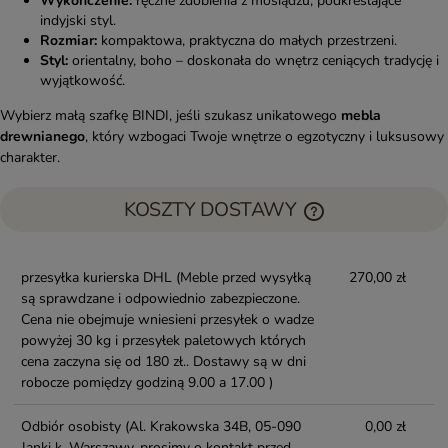
Wykończenie:
ręczne zdobienia z mosiądzu, podkreślające
indyjski styl.
Rozmiar:
kompaktowa, praktyczna do małych przestrzeni.
Styl:
orientalny, boho – doskonała do wnętrz ceniących tradycję i
wyjątkowość.
Wybierz małą szafkę BINDI, jeśli szukasz unikatowego
mebla
drewnianego
, który wzbogaci Twoje wnętrze o egzotyczny i luksusowy
charakter.
KOSZTY DOSTAWY
przesyłka kurierska DHL
(Meble przed wysyłką
270,00 zł
są sprawdzane i odpowiednio zabezpieczone.
Cena nie obejmuje wniesieni przesyłek o wadze
powyżej 30 kg i przesyłek paletowych których
cena zaczyna się od 180 zł.. Dostawy są w dni
robocze pomiędzy godziną 9.00 a 17.00 )
Odbiór osobisty
(Al. Krakowska 34B, 05-090
0,00 zł
Janki k. Warszawy, prosimy o kontakt przed