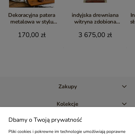
Dekoracyjna patera
indyjska drewniana
I
metalowa w stylu
witryna zdobiona
s
loftowym – Karina Meble
mosiądzem Bindi
170,00 zł
3 675,00 zł
Zakupy
Kolekcje
Dbamy o Twoją prywatność
Moje konto
Pliki cookies i pokrewne im technologie umożliwiają poprawne