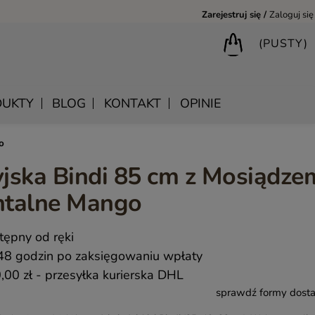
Zarejestruj się
Zaloguj się
(PUSTY)
UKTY
BLOG
KONTAKT
OPINIE
o
jska Bindi 85 cm z Mosiądze
BIURKA DREWNIANE
SHANTI – DREWNIANE MEBLE RZEŹBIONE
LUSTRA DREWNIANE
entalne Mango
BIBLIOTECZKI DREWNIANE
MANDALA – INDYJSKIE MEBLE RZEŹBIONE
SKRZYNIE DREWNIANE
MEBLE BOHO SKANDYNAWSKIE – DREWNIANE NATURAL
KONSOLE DREWNIANE
tępny od ręki
MONSOON – MEBLE RZEŹBIONE BOHO NOWOCZESNE
WIESZAKI DREWNIANE
48 godzin po zaksięgowaniu wpłaty
SAHARA – MEBLE VINTAGE LOFT
,00 zł
- przesyłka kurierska DHL
sprawdź formy dost
SAFFRON – MEBLE INDYJSKIE I ORIENTALNE
CHAKRA – MEBLE LOFTOWE DREWNIANE