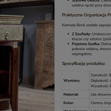
Stylowe Okucia:
Całość
solidne rączki przy drzw
Praktyczna Organizacja P
Komoda Bindi została zapro
2 Szuflady:
Umieszczone
klucze czy sztućce (jeśli
Pojemna Szafka:
Dolna 
połowie solidną, drewn
segregatory.
Specyfikacja produktu:
Szerokość: 
Wymiary
:
Głębokość: 
Wysokość: 
Materiał
:
Lite drewno 
Kolor
:
Ciemny brąz