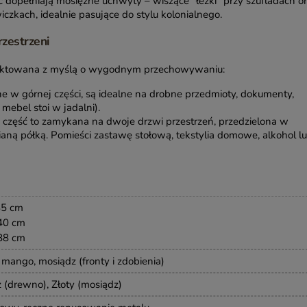
 dopełniają mosiężne uchwyty – wiszące "łezki" przy szufladach o
iczkach, idealnie pasujące do stylu kolonialnego.
rzestrzeni
jektowana z myślą o wygodnym przechowywaniu:
 w górnej części, są idealne na drobne przedmioty, dokumenty,
 mebel stoi w jadalni).
część to zamykana na dwoje drzwi przestrzeń, przedzielona w
ianą półką. Pomieści zastawę stołową, tekstylia domowe, alkohol l
85 cm
40 cm
88 cm
mango, mosiądz (fronty i zdobienia)
 (drewno), Złoty (mosiądz)