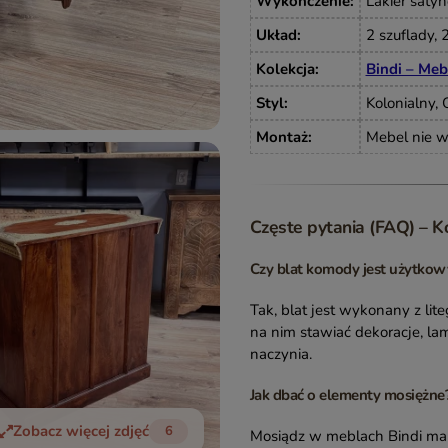
Wykończenie
:
Lakier saty
Układ
:
2 szuflady,
Kolekcja
:
Bindi – Meb
Styl
:
Kolonialny, 
Montaż
:
Mebel nie w
Częste pytania (FAQ) – 
Czy blat komody jest użytkow
Tak, blat jest wykonany z li
na nim stawiać dekoracje, l
naczynia.
Jak dbać o elementy mosiężne
Zobacz więcej zdjęć
6
Mosiądz w meblach Bindi ma c