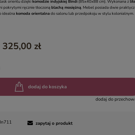
sk orientu dzięki
komodzie indyjskiej Bindi
(85x40x88 cm). Wykonana z
lit
mi pokrytymi ręcznie tłoczoną
blachą mosiężną
. Mebel posiada dwie praktyc
YASMIN – EGZOTYCZNE MEBLE DREWNIANE
o idealna
komoda orientalna
do salonu lub przedpokoju w stylu kolonialnym.
INDIAN SUMMER – KOLOROWE MEBLE INDYJSKIE RZEŹBIO
BOHO LOCO – NATURALNE DREWNO RZEŹBIONE
MASALA – KOLOROWE MEBLE INDYJSKIE
 325,00 zł
BINDI – MEBLE ORIENTALNE ZŁOTE
dodaj do koszyka
dodaj do przechow
In711
zapytaj o produkt