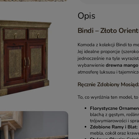
Opis
Bindi – Złoto Orien
Komoda z kolekcji Bindi to me
Jej idealne proporcje (szerok
jednocześnie na tyle wyrazis
wybarwienie
drewna mango
atmosferę luksusu i tajemniczo
Ręcznie Zdobiony Mosiąd
To, co wyróżnia ten model, to
Florystyczne Ornamen
blachą z gęstym, rośli
trójwymiarowości i spra
Zdobione Ramy i Blat:
mebla, cokół oraz krawę