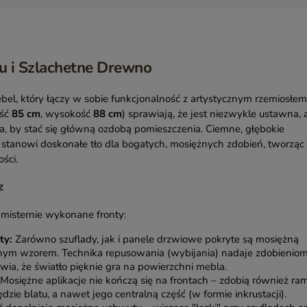
tu i Szlachetne Drewno
bel, który łączy w sobie funkcjonalność z artystycznym rzemiosłem
ość
85 cm
, wysokość
88 cm
) sprawiają, że jest niezwykle ustawna, 
ta, by stać się główną ozdobą pomieszczenia. Ciemne, głębokie
stanowi doskonałe tło dla bogatych, mosiężnych zdobień, tworząc
ści.
z
 misternie wykonane fronty:
ty:
Zarówno szuflady, jak i panele drzwiowe pokryte są mosiężną
nnym wzorem. Technika repusowania (wybijania) nadaje zdobienio
wia, że światło pięknie gra na powierzchni mebla.
Mosiężne aplikacje nie kończą się na frontach – zdobią również ra
dzie blatu, a nawet jego centralną część (w formie inkrustacji).