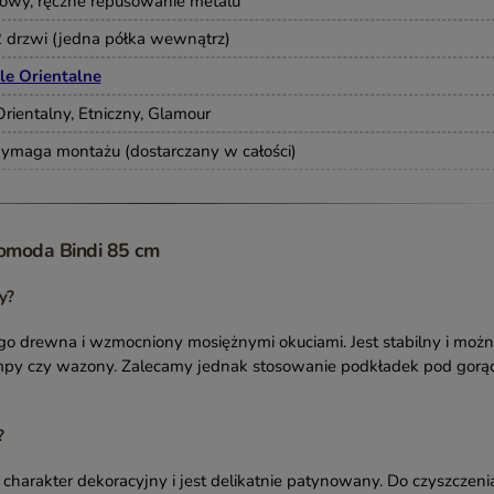
nowy, ręczne repusowanie metalu
 2 drzwi (jedna półka wewnątrz)
le Orientalne
Orientalny, Etniczny, Glamour
ymaga montażu (dostarczany w całości)
Komoda Bindi 85 cm
y?
tego drewna i wzmocniony mosiężnymi okuciami. Jest stabilny i moż
ampy czy wazony. Zalecamy jednak stosowanie podkładek pod gorą
?
harakter dekoracyjny i jest delikatnie patynowany. Do czyszczeni