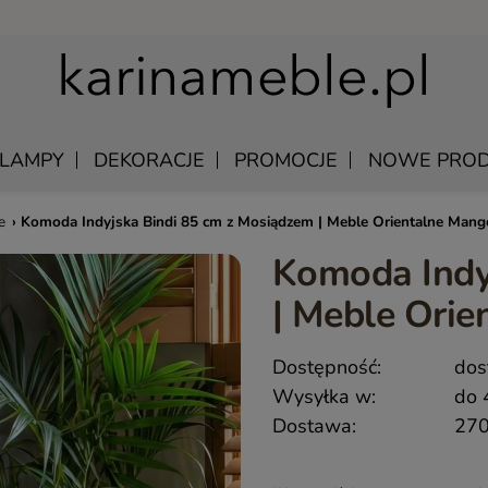
LAMPY
DEKORACJE
PROMOCJE
NOWE PROD
e
›
Komoda Indyjska Bindi 85 cm z Mosiądzem | Meble Orientalne Mang
Komoda Indy
U
EWNIANE
MANGO – MEBLE Z LITEGO DREWNA NATURALNE
ŁÓŻKA DREWNIANE
| Meble Ori
LU
KAWOWE
MEBLE Z PALISANDRU INDYJSKIEGO
SZAFKI NOCNE DREWNIANE
DREWNIANE
MEBLE INDYJSKIE Z AKACJI
SZAFY DREWNIANE
Dostępność:
dos
KI WISZĄCE
QUEEN – KLASYCZNE MEBLE DREWNIANE
Wysyłka w:
do 
Y SKÓRZANE
MEBLE RUSTYKALNE DREWNIANE
Dostawa:
270
 UNIKATOWE
HAMPTON ISLAND – MEBLE W STYLU HAMPTON