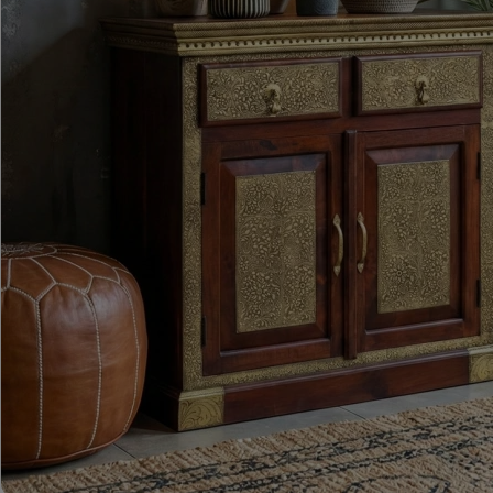
ROMA – MEBLE LOFTOWE MANGO I METAL
WESTPORT – LOFTOWE MEBLE VINTAGE
RIVERSIDE – POSTARZONE MEBLE LOFTOWE DREWNIANE
MILO – NOWOCZESNE MEBLE INDYJSKIE Z DREWNA MANGO