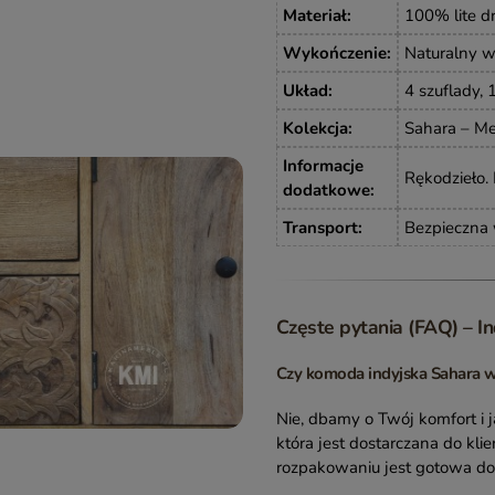
Materiał
:
100% lite 
Wykończenie
:
Naturalny w
Układ
:
4 szuflady,
Kolekcja
:
Sahara – Me
Informacje
Rękodzieło.
dodatkowe
:
Transport
:
Bezpieczna 
Częste pytania (FAQ) – 
Czy komoda indyjska Sahara
Nie, dbamy o Twój komfort i j
która jest dostarczana do kli
rozpakowaniu jest gotowa do 