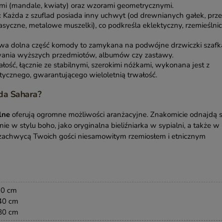
mi (mandale, kwiaty) oraz wzorami geometrycznymi.
:
Każda z szuflad posiada inny uchwyt (od drewnianych gałek, prze
lasyczne, metalowe muszelki), co podkreśla eklektyczny, rzemieślni
a dolna część komody to zamykana na podwójne drzwiczki szafk
ania wyższych przedmiotów, albumów czy zastawy.
łość, łącznie ze stabilnymi, szerokimi nóżkami, wykonana jest z
cznego, gwarantującego wieloletnią trwałość.
da Sahara?
lne
oferują ogromne możliwości aranżacyjne. Znakomicie odnajdą s
e w stylu boho, jako oryginalna bieliźniarka w sypialni, a także w
 zachwycą Twoich gości niesamowitym rzemiosłem i etnicznym
90 cm
40 cm
80 cm