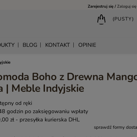
Zarejestruj się
Zaloguj się
(PUSTY)
UKTY
BLOG
KONTAKT
OPINIE
jskie
Komoda Boho z Drewna Mang
BIURKA DREWNIANE
SHANTI – DREWNIANE MEBLE RZEŹBIONE
LUSTRA DREWNIANE
 | Meble Indyjskie
BIBLIOTECZKI DREWNIANE
MANDALA – INDYJSKIE MEBLE RZEŹBIONE
SKRZYNIE DREWNIANE
MEBLE BOHO SKANDYNAWSKIE – DREWNIANE NATURAL
WIESZAKI DREWNIANE
tępny od ręki
MONSOON – MEBLE RZEŹBIONE BOHO NOWOCZESNE
KONSOLE DREWNIANE
48 godzin po zaksięgowaniu wpłaty
SAHARA – MEBLE VINTAGE LOFT
,00 zł
- przesyłka kurierska DHL
sprawdź formy dost
SAFFRON – MEBLE INDYJSKIE I ORIENTALNE
CHAKRA – MEBLE LOFTOWE DREWNIANE