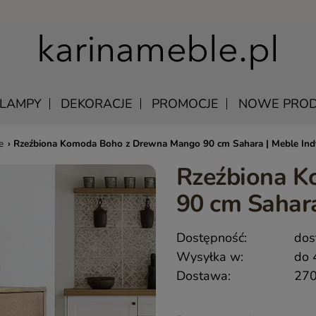
LAMPY
DEKORACJE
PROMOCJE
NOWE PROD
e
›
Rzeźbiona Komoda Boho z Drewna Mango 90 cm Sahara | Meble Indy
Rzeźbiona 
U
EWNIANE
MANGO – MEBLE Z LITEGO DREWNA NATURALNE
ŁÓŻKA DREWNIANE
90 cm Sahara
LU
KAWOWE
MEBLE Z PALISANDRU INDYJSKIEGO
SZAFKI NOCNE DREWNIANE
DREWNIANE
MEBLE INDYJSKIE Z AKACJI
SZAFY DREWNIANE
Dostępność:
dos
KI WISZĄCE
QUEEN – KLASYCZNE MEBLE DREWNIANE
Wysyłka w:
do 
Y SKÓRZANE
MEBLE RUSTYKALNE DREWNIANE
Dostawa:
270
 UNIKATOWE
HAMPTON ISLAND – MEBLE W STYLU HAMPTON