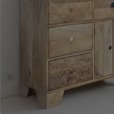
ROMA – MEBLE LOFTOWE MANGO I METAL
WESTPORT – LOFTOWE MEBLE VINTAGE
RIVERSIDE – POSTARZONE MEBLE LOFTOWE DREWNIANE
MILO – NOWOCZESNE MEBLE INDYJSKIE Z DREWNA MANGO