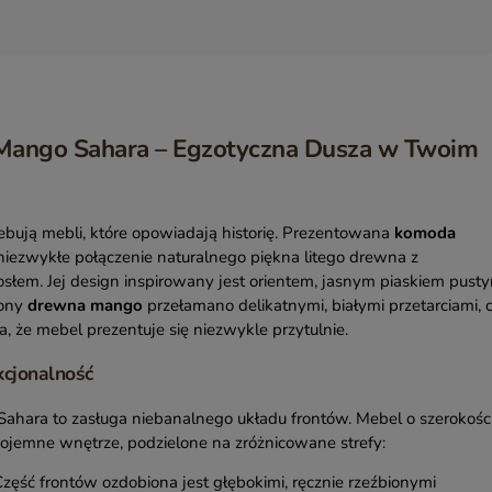
ango Sahara – Egzotyczna Dusza w Twoim
bują mebli, które opowiadają historię. Prezentowana
komoda
 niezwykłe połączenie naturalnego piękna litego drewna z
łem. Jej design inspirowany jest orientem, jasnym piaskiem pustyn
tony
drewna mango
przełamano delikatnymi, białymi przetarciami, 
a, że mebel prezentuje się niezwykle przytulnie.
kcjonalność
ahara to zasługa niebanalnego układu frontów. Mebel o szerokośc
ojemne wnętrze, podzielone na zróżnicowane strefy:
zęść frontów ozdobiona jest głębokimi, ręcznie rzeźbionymi