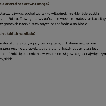
ble orientalne z drewna mango?
tarczy używać suchej lub lekko wilgotnej, miękkiej ściereczki z
z z rzeźbień). Z uwagi na wykończenie woskiem, należy unikać silny
z gorących naczyń stawianych bezpośrednio na blacie.
nie taki jak na zdjęciu?
teriał charakteryzujący się bogatym, unikalnym usłojeniem.
rzana ręcznie z prawdziwego drewna, każdy egzemplarz jest
nie różnić się odcieniem czy rysunkiem słojów, co jest największy
yjskich.