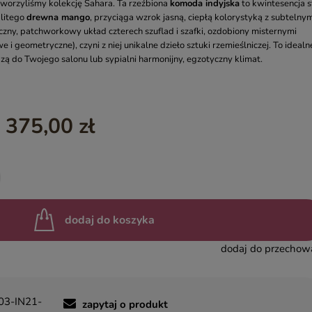
tworzyliśmy kolekcję Sahara. Ta rzeźbiona
komoda indyjska
to kwintesencja s
litego
drewna mango
, przyciąga wzrok jasną, ciepłą kolorystyką z subtelnym
YASMIN – EGZOTYCZNE MEBLE DREWNIANE
zny, patchworkowy układ czterech szuflad i szafki, ozdobiony misternymi
INDIAN SUMMER – KOLOROWE MEBLE INDYJSKIE RZEŹBIO
 geometryczne), czyni z niej unikalne dzieło sztuki rzemieślniczej. To idealn
ą do Twojego salonu lub sypialni harmonijny, egzotyczny klimat.
BOHO LOCO – NATURALNE DREWNO RZEŹBIONE
MASALA – KOLOROWE MEBLE INDYJSKIE
BINDI – MEBLE ORIENTALNE ZŁOTE
 375,00 zł
dodaj do koszyka
dodaj do przechow
3-IN21-
zapytaj o produkt