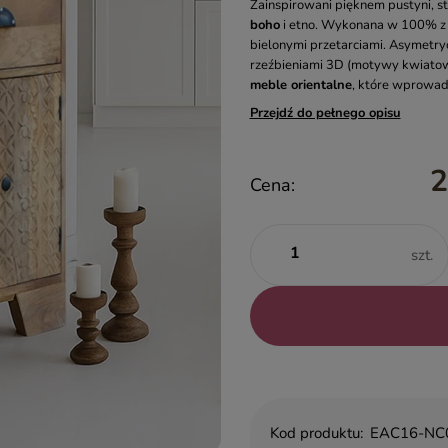
Zainspirowani pięknem pustyni, s
boho
i etno. Wykonana w 100% z 
bielonymi przetarciami. Asymetryc
rzeźbieniami 3D (motywy kwiatowe i
meble orientalne
, które wprowadz
Przejdź do pełnego opisu
2
Cena:
szt.
Kod produktu:
EAC16-NC0