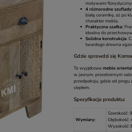
motywami florystyczny
4 różnorodne szuflady
białą ceramikę, aż po k
charakter mebla.
Praktyczna szafka:
Praw
idealna do przechowyw
Solidna konstrukcja:
Ca
twardego drewna egzoty
Gdzie sprawdzi się Komo
Te wyjątkowe
meble orienta
w jasnym, przestronnym saloni
przedpokoju, gdzie od progu
ciepłem.
Specyfikacja produktu:
Szerokość: 
Wymiary
:
Głębokość: 
Wysokość: 