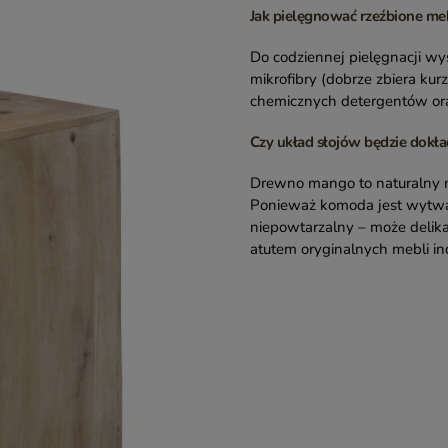
Jak pielęgnować rzeźbione me
Do codziennej pielęgnacji wys
mikrofibry (dobrze zbiera kur
chemicznych detergentów ora
Czy układ słojów będzie dokład
Drewno mango to naturalny ma
Ponieważ komoda jest wytwa
niepowtarzalny – może delikat
atutem oryginalnych mebli ind