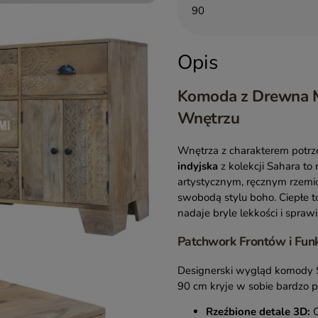
90
Opis
Komoda z Drewna M
Wnętrzu
Wnętrza z charakterem potrze
indyjska
z kolekcji Sahara to
artystycznym, ręcznym rzemios
swobodą stylu boho. Ciepłe 
nadaje bryle lekkości i sprawi
Patchwork Frontów i Fun
Designerski wygląd komody S
90 cm kryje w sobie bardzo p
Rzeźbione detale 3D:
C