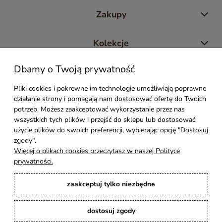
Zakupy
Kolekcje
Dbamy o Twoją prywatność
Moje konto
Pliki cookies i pokrewne im technologie umożliwiają poprawne
działanie strony i pomagają nam dostosować ofertę do Twoich
Pomoc
potrzeb. Możesz zaakceptować wykorzystanie przez nas
wszystkich tych plików i przejść do sklepu lub dostosować
Styl Mebli
użycie plików do swoich preferencji, wybierając opcję "Dostosuj
zgody".
Więcej o plikach cookies przeczytasz w naszej Polityce
Rodzaje drewna
prywatności.
zaakceptuj tylko niezbędne
Kontakt
dostosuj zgody
Karina Meble
: Ręcznie robione meble indyjskie, loftowe, industrialne i boho z
litego drewna. | Copyright © 2008–2026