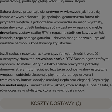
powierzchnię, podbijając głębię koloru i rysunek słojów.
Sahara dobrze prezentuje się zarówno w większych, jak i bardziej
kompaktowych salonach – jej spokojna, geometryczna forma nie
przytłacza wnętrza, a jednocześnie wprowadza do niego wyrazisty,
naturalny akcent. Jeśli budujesz spójny zestaw w oparciu o
meble
drewniane
, zestaw szafkę RTV z regałami, stolikiem kawowym lub
komodą z tego samego gatunku – drewno mango pozwala uzyskać
wrażenie harmonii i konsekwencji stylistycznej.
Jeżeli szukasz rozwiązania, które łączy funkcjonalność, trwałość i
autentyczny charakter,
drewniana szafka RTV
Sahara będzie trafnym
wyborem. To mebel, który nie tylko spełnia praktyczne potrzeby
domowej strefy multimedialnej, lecz także podnosi walory estetyczne
wnętrza – subtelnie eksponuje piękno naturalnego drewna i
rzemieślniczy kunszt, dodając aranżacji ciepła oraz elegancji. Wybierając
ten
mebel indyjski
, inwestujesz w jakość, która zostaje z Tobą na lata, a
równocześnie w stylistykę, która nie wychodzi z mody.
KOSZTY DOSTAWY