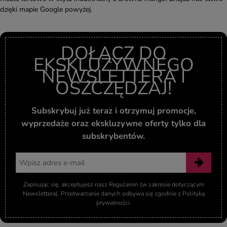
dzięki mapie Google powyżej.
DOŁĄCZ DO
EKSKLUZYWNEGO
NEWSLETTERA I
OSZCZĘDZAJ!
Subskrybuj już teraz i otrzymuj promocje,
wyprzedaże oraz ekskluzywne oferty tylko dla
subskrybentów.
Adres email
Zapisując się, akceptujesz nasz Regulamin (w zakresie dotyczącym
Newslettera). Przetwarzanie danych odbywa się zgodnie z Polityką
prywatności.