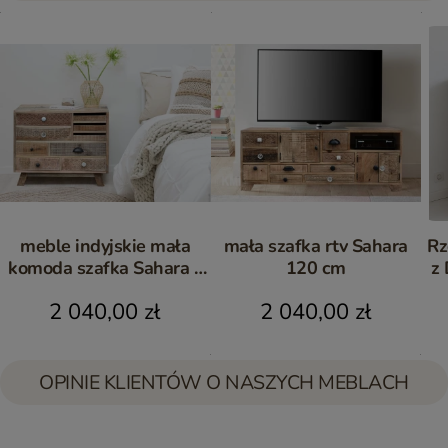
meble indyjskie mała
mała szafka rtv Sahara
Rz
komoda szafka Sahara z
120 cm
z
drewna mango
Sa
2 040,00 zł
2 040,00 zł
OPINIE KLIENTÓW O NASZYCH MEBLACH