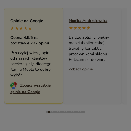
Maryla Maj
Opinie na Google
Monika Andrzejewska
M
★★★★★
★★★★★
★★★★★
Duży i piękny asortyment
Bardzo solidny, piękny
P
Ocena 4,6/5
na
sklepu. Miła i pomocna
mebel (biblioteczka).
o
podstawie
222 opinii
Obsługa. Zakup stolika
Świetny kontakt z
w
Przeczytaj więcej opinii
bardzo mnie cieszy.
pracownikami sklepu.
s
od naszych klientów i
Dziękuję. Polecam.
Polecam serdecznie.
z
przekonaj się, dlaczego
Zobacz opinię
Karina Meble to dobry
Zobacz opinię
Z
wybór.
Zobacz wszystkie
opinie na Google