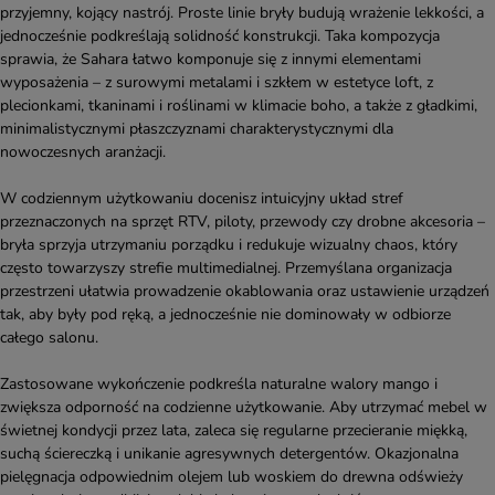
przyjemny, kojący nastrój. Proste linie bryły budują wrażenie lekkości, a
jednocześnie podkreślają solidność konstrukcji. Taka kompozycja
sprawia, że Sahara łatwo komponuje się z innymi elementami
wyposażenia – z surowymi metalami i szkłem w estetyce loft, z
plecionkami, tkaninami i roślinami w klimacie boho, a także z gładkimi,
minimalistycznymi płaszczyznami charakterystycznymi dla
nowoczesnych aranżacji.
W codziennym użytkowaniu docenisz intuicyjny układ stref
przeznaczonych na sprzęt RTV, piloty, przewody czy drobne akcesoria –
bryła sprzyja utrzymaniu porządku i redukuje wizualny chaos, który
często towarzyszy strefie multimedialnej. Przemyślana organizacja
przestrzeni ułatwia prowadzenie okablowania oraz ustawienie urządzeń
tak, aby były pod ręką, a jednocześnie nie dominowały w odbiorze
całego salonu.
Zastosowane wykończenie podkreśla naturalne walory mango i
zwiększa odporność na codzienne użytkowanie. Aby utrzymać mebel w
świetnej kondycji przez lata, zaleca się regularne przecieranie miękką,
suchą ściereczką i unikanie agresywnych detergentów. Okazjonalna
pielęgnacja odpowiednim olejem lub woskiem do drewna odświeży