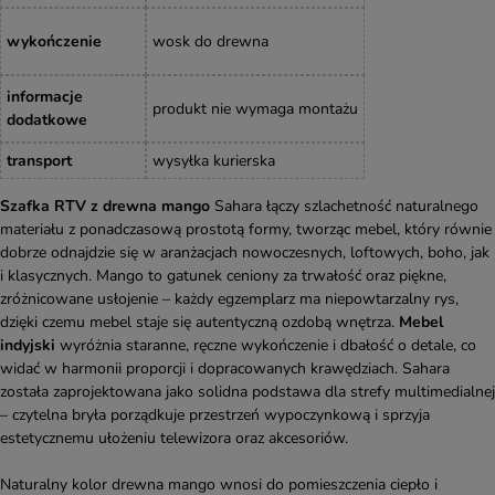
wykończenie
wosk do drewna
informacje
produkt nie wymaga montażu
dodatkowe
transport
wysyłka kurierska
Szafka RTV z drewna mango
Sahara łączy szlachetność naturalnego
materiału z ponadczasową prostotą formy, tworząc mebel, który równie
dobrze odnajdzie się w aranżacjach nowoczesnych, loftowych, boho, jak
i klasycznych. Mango to gatunek ceniony za trwałość oraz piękne,
zróżnicowane usłojenie – każdy egzemplarz ma niepowtarzalny rys,
dzięki czemu mebel staje się autentyczną ozdobą wnętrza.
Mebel
indyjski
wyróżnia staranne, ręczne wykończenie i dbałość o detale, co
widać w harmonii proporcji i dopracowanych krawędziach. Sahara
została zaprojektowana jako solidna podstawa dla strefy multimedialnej
– czytelna bryła porządkuje przestrzeń wypoczynkową i sprzyja
estetycznemu ułożeniu telewizora oraz akcesoriów.
Naturalny kolor drewna mango wnosi do pomieszczenia ciepło i