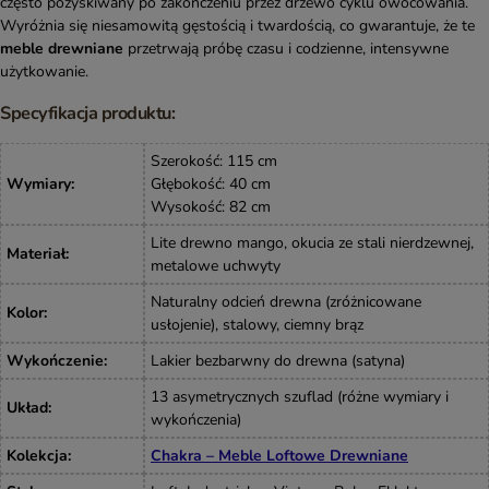
często pozyskiwany po zakończeniu przez drzewo cyklu owocowania.
Wyróżnia się niesamowitą gęstością i twardością, co gwarantuje, że te
meble drewniane
przetrwają próbę czasu i codzienne, intensywne
użytkowanie.
Specyfikacja produktu:
Szerokość: 115 cm
Wymiary
:
Głębokość: 40 cm
Wysokość: 82 cm
Lite drewno mango, okucia ze stali nierdzewnej,
Materiał
:
metalowe uchwyty
Naturalny odcień drewna (zróżnicowane
Kolor
:
usłojenie), stalowy, ciemny brąz
Wykończenie
:
Lakier bezbarwny do drewna (satyna)
13 asymetrycznych szuflad (różne wymiary i
Układ
:
wykończenia)
Kolekcja
:
Chakra – Meble Loftowe Drewniane