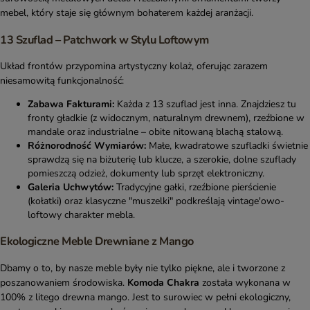
mebel, który staje się głównym bohaterem każdej aranżacji.
13 Szuflad – Patchwork w Stylu Loftowym
Układ frontów przypomina artystyczny kolaż, oferując zarazem
niesamowitą funkcjonalność:
Zabawa Fakturami:
Każda z 13 szuflad jest inna. Znajdziesz tu
fronty gładkie (z widocznym, naturalnym drewnem), rzeźbione w
mandale oraz industrialne – obite nitowaną blachą stalową.
Różnorodność Wymiarów:
Małe, kwadratowe szufladki świetnie
sprawdzą się na biżuterię lub klucze, a szerokie, dolne szuflady
pomieszczą odzież, dokumenty lub sprzęt elektroniczny.
Galeria Uchwytów:
Tradycyjne gałki, rzeźbione pierścienie
(kołatki) oraz klasyczne "muszelki" podkreślają vintage'owo-
loftowy charakter mebla.
Ekologiczne Meble Drewniane z Mango
Dbamy o to, by nasze meble były nie tylko piękne, ale i tworzone z
poszanowaniem środowiska.
Komoda Chakra
została wykonana w
100% z litego drewna mango. Jest to surowiec w pełni ekologiczny,