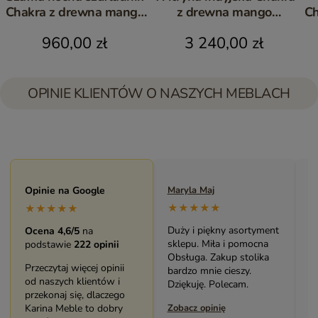
Chakra z drewna mango
z drewna mango
Ch
60 cm
patynowana 180 cm
960,00 zł
3 240,00 zł
OPINIE KLIENTÓW O NASZYCH MEBLACH
Maryla Maj
Opinie na Google
Monika Andrzejewska
M
★★★★★
★★★★★
★★★★★
Duży i piękny asortyment
Bardzo solidny, piękny
P
Ocena 4,6/5
na
sklepu. Miła i pomocna
mebel (biblioteczka).
o
podstawie
222 opinii
Obsługa. Zakup stolika
Świetny kontakt z
w
Przeczytaj więcej opinii
bardzo mnie cieszy.
pracownikami sklepu.
s
od naszych klientów i
Dziękuję. Polecam.
Polecam serdecznie.
z
przekonaj się, dlaczego
Zobacz opinię
Karina Meble to dobry
Zobacz opinię
Z