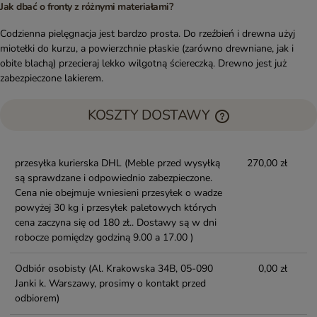
Jak dbać o fronty z różnymi materiałami?
Codzienna pielęgnacja jest bardzo prosta. Do rzeźbień i drewna użyj
miotełki do kurzu, a powierzchnie płaskie (zarówno drewniane, jak i
obite blachą) przecieraj lekko wilgotną ściereczką. Drewno jest już
zabezpieczone lakierem.
KOSZTY DOSTAWY
przesyłka kurierska DHL
(Meble przed wysyłką
270,00 zł
są sprawdzane i odpowiednio zabezpieczone.
Cena nie obejmuje wniesieni przesyłek o wadze
powyżej 30 kg i przesyłek paletowych których
cena zaczyna się od 180 zł.. Dostawy są w dni
robocze pomiędzy godziną 9.00 a 17.00 )
Odbiór osobisty
(Al. Krakowska 34B, 05-090
0,00 zł
Janki k. Warszawy, prosimy o kontakt przed
odbiorem)