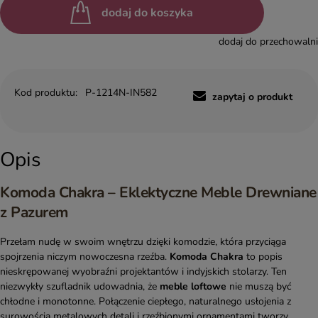
dodaj do koszyka
dodaj do przechowalni
Kod produktu:
P-1214N-IN582
zapytaj o produkt
Opis
Komoda Chakra – Eklektyczne Meble Drewniane
z Pazurem
Przełam nudę w swoim wnętrzu dzięki komodzie, która przyciąga
spojrzenia niczym nowoczesna rzeźba.
Komoda Chakra
to popis
nieskrępowanej wyobraźni projektantów i indyjskich stolarzy. Ten
niezwykły szufladnik udowadnia, że
meble loftowe
nie muszą być
chłodne i monotonne. Połączenie ciepłego, naturalnego usłojenia z
surowością metalowych detali i rzeźbionymi ornamentami tworzy