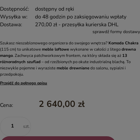
Dostępność:
dostępny od ręki
Wysyłka w:
do 48 godzin po zaksięgowaniu wpłaty
Dostawa:
270,00 zł
- przesyłka kurierska DHL
sprawdź formy dostawy
Szukasz nieszablonowego organizera do swojego wnętrza?
Komoda Chakra
(115 cm) to unikatowe
meble loftowe
wykonane w całości z litego
drewna
mango
. Zachwyca patchworkowym frontem, na który składa się aż
13
różnorodnych szuflad
– od rzeźbionych po okute industrialną blachą. To
niezwykle pojemne i wyraziste
meble drewniane
do salonu, sypialni i
przedpokoju.
Przejdź do pełnego opisu
2 640,00 zł
Cena:
szt.