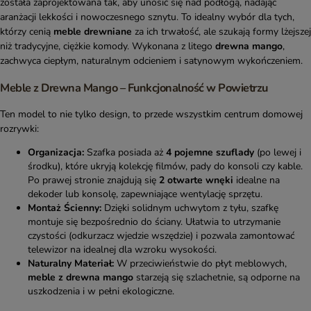
została zaprojektowana tak, aby unosić się nad podłogą, nadając
aranżacji lekkości i nowoczesnego sznytu. To idealny wybór dla tych,
którzy cenią
meble drewniane
za ich trwałość, ale szukają formy lżejszej
niż tradycyjne, ciężkie komody. Wykonana z litego
drewna mango
,
zachwyca ciepłym, naturalnym odcieniem i satynowym wykończeniem.
Meble z Drewna Mango – Funkcjonalność w Powietrzu
Ten model to nie tylko design, to przede wszystkim centrum domowej
rozrywki:
Organizacja:
Szafka posiada aż
4 pojemne szuflady
(po lewej i
środku), które ukryją kolekcję filmów, pady do konsoli czy kable.
Po prawej stronie znajdują się
2 otwarte wnęki
idealne na
dekoder lub konsolę, zapewniające wentylację sprzętu.
Montaż Ścienny:
Dzięki solidnym uchwytom z tyłu, szafkę
montuje się bezpośrednio do ściany. Ułatwia to utrzymanie
czystości (odkurzacz wjedzie wszędzie) i pozwala zamontować
telewizor na idealnej dla wzroku wysokości.
Naturalny Materiał:
W przeciwieństwie do płyt meblowych,
meble z drewna mango
starzeją się szlachetnie, są odporne na
uszkodzenia i w pełni ekologiczne.