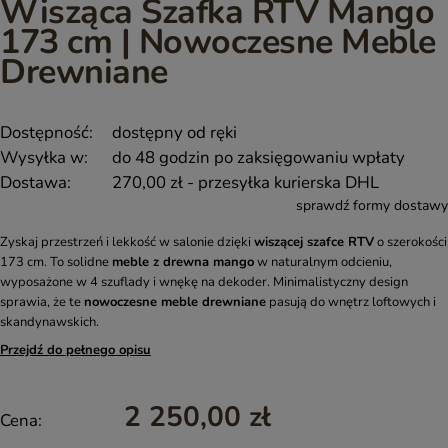
Wisząca Szafka RTV Mango
173 cm | Nowoczesne Meble
Drewniane
Dostępność:
dostępny od ręki
Wysyłka w:
do 48 godzin po zaksięgowaniu wpłaty
Dostawa:
270,00 zł
- przesyłka kurierska DHL
sprawdź formy dostawy
Zyskaj przestrzeń i lekkość w salonie dzięki
wiszącej szafce RTV
o szerokości
173 cm. To solidne
meble z drewna mango
w naturalnym odcieniu,
wyposażone w 4 szuflady i wnękę na dekoder. Minimalistyczny design
sprawia, że te
nowoczesne meble drewniane
pasują do wnętrz loftowych i
skandynawskich.
Przejdź do pełnego opisu
2 250,00 zł
Cena: