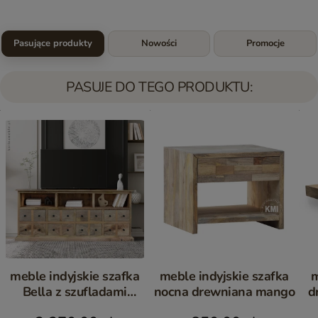
Pasujące produkty
Nowości
Promocje
PASUJE DO TEGO PRODUKTU:
meble indyjskie szafka
meble indyjskie szafka
m
Bella z szufladami
nocna drewniana mango
d
drewniana