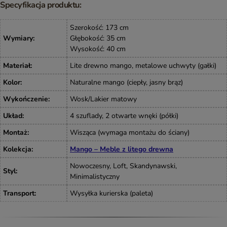
Specyfikacja produktu:
Szerokość: 173 cm
Wymiary
:
Głębokość: 35 cm
Wysokość: 40 cm
Materiał
:
Lite drewno mango, metalowe uchwyty (gałki)
Kolor
:
Naturalne mango (ciepły, jasny brąz)
Wykończenie
:
Wosk/Lakier matowy
Układ
:
4 szuflady, 2 otwarte wnęki (półki)
Montaż
:
Wisząca (wymaga montażu do ściany)
Kolekcja
:
Mango – Meble z litego drewna
Nowoczesny, Loft, Skandynawski,
Styl
:
Minimalistyczny
Transport
:
Wysyłka kurierska (paleta)