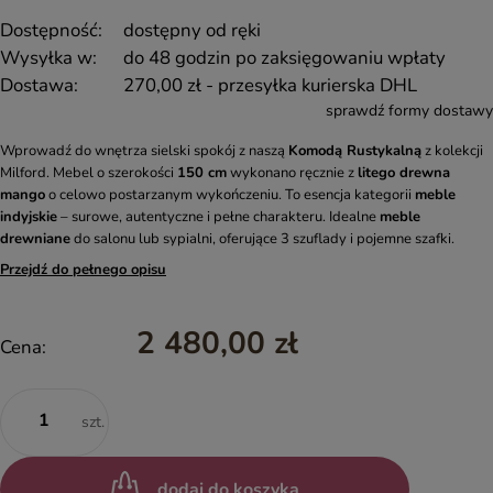
Dostępność:
dostępny od ręki
Wysyłka w:
do 48 godzin po zaksięgowaniu wpłaty
Dostawa:
270,00 zł
- przesyłka kurierska DHL
sprawdź formy dostawy
Wprowadź do wnętrza sielski spokój z naszą
Komodą Rustykalną
z kolekcji
Milford. Mebel o szerokości
150 cm
wykonano ręcznie z
litego drewna
mango
o celowo postarzanym wykończeniu. To esencja kategorii
meble
indyjskie
– surowe, autentyczne i pełne charakteru. Idealne
meble
drewniane
do salonu lub sypialni, oferujące 3 szuflady i pojemne szafki.
Przejdź do pełnego opisu
2 480,00 zł
Cena:
szt.
dodaj do koszyka