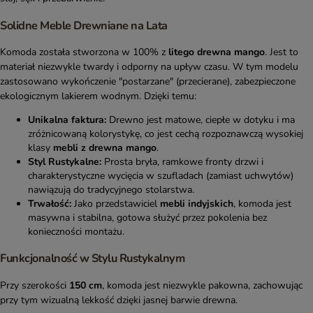
Solidne Meble Drewniane na Lata
Komoda została stworzona w 100% z
litego drewna mango
. Jest to
materiał niezwykle twardy i odporny na upływ czasu. W tym modelu
zastosowano wykończenie "postarzane" (przecierane), zabezpieczone
ekologicznym lakierem wodnym. Dzięki temu:
Unikalna faktura:
Drewno jest matowe, ciepłe w dotyku i ma
zróżnicowaną kolorystykę, co jest cechą rozpoznawczą wysokiej
klasy
mebli z drewna mango
.
Styl Rustykalne:
Prosta bryła, ramkowe fronty drzwi i
charakterystyczne wycięcia w szufladach (zamiast uchwytów)
nawiązują do tradycyjnego stolarstwa.
Trwałość:
Jako przedstawiciel
mebli indyjskich
, komoda jest
masywna i stabilna, gotowa służyć przez pokolenia bez
konieczności montażu.
Funkcjonalność w Stylu Rustykalnym
Przy szerokości
150 cm
, komoda jest niezwykle pakowna, zachowując
przy tym wizualną lekkość dzięki jasnej barwie drewna.