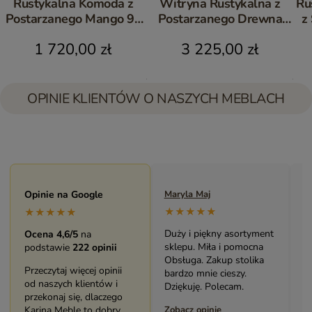
Rustykalna Komoda z
Witryna Rustykalna z
Ru
Postarzanego Mango 90
Postarzanego Drewna
z
cm | Meble Indyjskie
Mango | Meble Indyjskie
1 720,00 zł
3 225,00 zł
OPINIE KLIENTÓW O NASZYCH MEBLACH
Maryla Maj
Opinie na Google
Monika Andrzejewska
M
★★★★★
★★★★★
★★★★★
Duży i piękny asortyment
Bardzo solidny, piękny
P
Ocena 4,6/5
na
sklepu. Miła i pomocna
mebel (biblioteczka).
o
podstawie
222 opinii
Obsługa. Zakup stolika
Świetny kontakt z
w
Przeczytaj więcej opinii
bardzo mnie cieszy.
pracownikami sklepu.
s
od naszych klientów i
Dziękuję. Polecam.
Polecam serdecznie.
z
przekonaj się, dlaczego
Zobacz opinię
Karina Meble to dobry
Zobacz opinię
Z