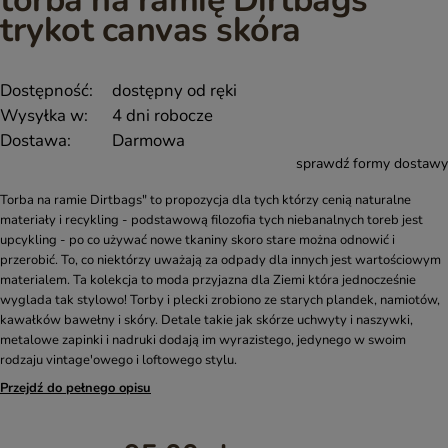
torba na ramię Dirtbags
trykot canvas skóra
Dostępność:
dostępny od ręki
Wysyłka w:
4 dni robocze
Dostawa:
Darmowa
sprawdź formy dostawy
Torba na ramie Dirtbags" to propozycja dla tych którzy cenią naturalne
materiały i recykling - podstawową filozofia tych niebanalnych toreb jest
upcykling - po co używać nowe tkaniny skoro stare można odnowić i
przerobić. To, co niektórzy uważają za odpady dla innych jest wartościowym
materialem. Ta kolekcja to moda przyjazna dla Ziemi która jednocześnie
wyglada tak stylowo! Torby i plecki zrobiono ze starych plandek, namiotów,
kawałków bawełny i skóry. Detale takie jak skórze uchwyty i naszywki,
metalowe zapinki i nadruki dodają im wyrazistego, jedynego w swoim
rodzaju vintage'owego i loftowego stylu.
Przejdź do pełnego opisu