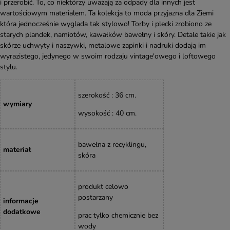
i przerobić. To, co niektórzy uważają za odpady dla innych jest
wartościowym materialem. Ta kolekcja to moda przyjazna dla Ziemi
która jednocześnie wyglada tak stylowo! Torby i plecki zrobiono ze
starych plandek, namiotów, kawałków bawełny i skóry. Detale takie jak
skórze uchwyty i naszywki, metalowe zapinki i nadruki dodają im
wyrazistego, jedynego w swoim rodzaju vintage'owego i loftowego
stylu.
szerokość : 36 cm.
wymiary
wysokość : 40
cm
.
bawełna z recyklingu,
materiał
skóra
produkt celowo
postarzany
informacje
dodatkowe
prac tylko chemicznie bez
wody