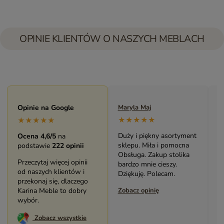
OPINIE KLIENTÓW O NASZYCH MEBLACH
Opinie na Google
Maryla Maj
M
★★★★★
★★★★★
Duży i piękny asortyment
B
Ocena 4,6/5
na
sklepu. Miła i pomocna
m
podstawie
222 opinii
Obsługa. Zakup stolika
Ś
Przeczytaj więcej opinii
bardzo mnie cieszy.
p
od naszych klientów i
Dziękuję. Polecam.
P
przekonaj się, dlaczego
Karina Meble to dobry
Zobacz opinię
Z
wybór.
Zobacz wszystkie