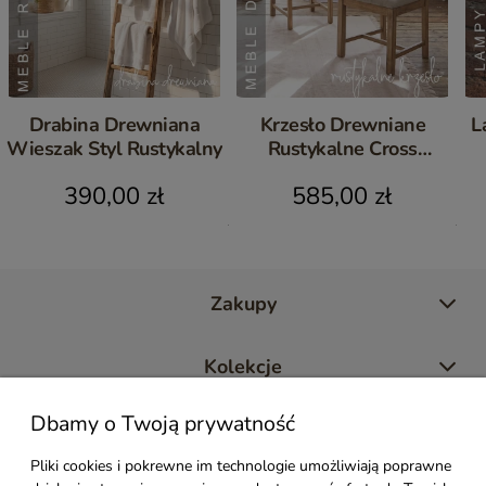
Drabina Drewniana
Krzesło Drewniane
L
Wieszak Styl Rustykalny
Rustykalne Cross
Postarzane Komplet 2 szt.
390,00 zł
585,00 zł
Zakupy
Kolekcje
Dbamy o Twoją prywatność
Moje konto
Pliki cookies i pokrewne im technologie umożliwiają poprawne