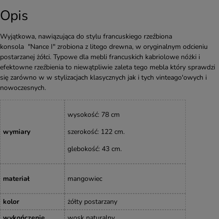
Opis
Wyjątkowa, nawiązująca do stylu francuskiego rzeźbiona
konsola "Nance I" zrobiona z litego drewna, w oryginalnym odcieniu
postarzanej żółci. Typowe dla mebli francuskich kabriolowe nóżki i
efektowne rzeźbienia to niewątpliwie zaleta tego mebla który sprawdzi
się zarówno w w stylizacjach klasycznych jak i tych vinteago'owych i
nowoczesnych.
wysokość
: 78 cm
wymiary
szerokość: 122 cm.
glebokość
: 43 cm.
materiał
mangowiec
kolor
żółty postarzany
wykończenie
wosk naturalny