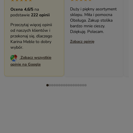
★★★★★
Duży i piękny asortyment
B
Ocena 4,6/5
na
sklepu. Miła i pomocna
m
podstawie
222 opinii
Obsługa. Zakup stolika
Ś
Przeczytaj więcej opinii
bardzo mnie cieszy.
p
od naszych klientów i
Dziękuję. Polecam.
P
przekonaj się, dlaczego
Karina Meble to dobry
Zobacz opinię
Z
wybór.
Zobacz wszystkie
opinie na Google