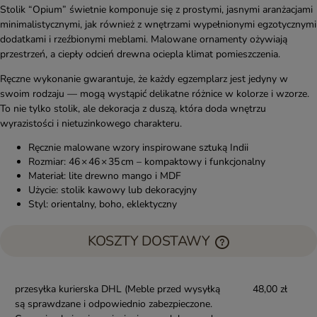
Stolik “Opium” świetnie komponuje się z prostymi, jasnymi aranżacjami
minimalistycznymi, jak również z wnętrzami wypełnionymi egzotycznymi
dodatkami i rzeźbionymi meblami. Malowane ornamenty ożywiają
przestrzeń, a ciepły odcień drewna ociepla klimat pomieszczenia.
Ręczne wykonanie gwarantuje, że każdy egzemplarz jest jedyny w
swoim rodzaju — mogą wystąpić delikatne różnice w kolorze i wzorze.
To nie tylko stolik, ale dekoracja z duszą, która doda wnętrzu
wyrazistości i nietuzinkowego charakteru.
Ręcznie malowane wzory inspirowane sztuką Indii
Rozmiar: 46 × 46 × 35 cm – kompaktowy i funkcjonalny
Materiał: lite drewno mango i MDF
Użycie: stolik kawowy lub dekoracyjny
Styl: orientalny, boho, eklektyczny
KOSZTY DOSTAWY
przesyłka kurierska DHL
(Meble przed wysyłką
48,00 zł
są sprawdzane i odpowiednio zabezpieczone.