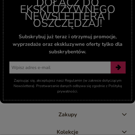
DOŁĄCZ DO
EKSKLUZYWNEGO
NEWSLETTERA I
OSZCZĘDZAJ!
Subskrybuj już teraz i otrzymuj promocje,
wyprzedaże oraz ekskluzywne oferty tylko dla
subskrybentów.
Adres email
Zapisując się, akceptujesz nasz Regulamin (w zakresie dotyczącym
Newslettera). Przetwarzanie danych odbywa się zgodnie z Polityką
prywatności.
Zakupy
Kolekcje