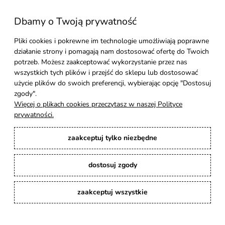
Dbamy o Twoją prywatność
Moje konto
Pliki cookies i pokrewne im technologie umożliwiają poprawne
działanie strony i pomagają nam dostosować ofertę do Twoich
Pomoc
potrzeb. Możesz zaakceptować wykorzystanie przez nas
wszystkich tych plików i przejść do sklepu lub dostosować
Styl Mebli
użycie plików do swoich preferencji, wybierając opcję "Dostosuj
zgody".
Więcej o plikach cookies przeczytasz w naszej Polityce
Rodzaje drewna
prywatności.
zaakceptuj tylko niezbędne
Kontakt
dostosuj zgody
Karina Meble
: Ręcznie robione meble indyjskie, loftowe, industrialne i boho z
litego drewna. | Copyright © 2008–2026
zaakceptuj wszystkie
pokaż pełną wersję strony