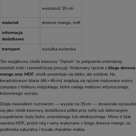
wysokość 35 cm
materiał
drewno mango, mdf
informacja
dodatkowe
transport
wysyłka kurierska
Ten wyjątkowy stolik kawowy “Opium” to połączenie orientalnej
estetyki Indii i rzemieślniczej precyzji. Wykonany ręcznie z
litego drewna
mango oraz MDF
, stolik prezentuje się lekko, ale solidnie. Na
kwadratowym blacie (46 × 46 cm) znajdują się ręcznie malowane wzory
czerpiące z folkloru indyjskiego, które nadają meblowi artystycznego,
kolorowego wyrazu.
Dzięki niewielkim rozmiarom — wysoki na 35 cm — doskonale sprawdzi
się jako stolik kawowy, dodatkowa półka przy sofie lub dekoracyjne
uzupełnienie stylu boho, orientalnego lub eklektycznego. Mimo iż blat
zawiera MDF, przód nóg i ramy wykonano z litego drewna mango, co
podkreśla naturalny i trwały charakter mebla.