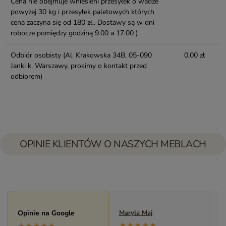
Cena nie obejmuje wniesieni przesyłek o wadze
powyżej 30 kg i przesyłek paletowych których
cena zaczyna się od 180 zł.. Dostawy są w dni
robocze pomiędzy godziną 9.00 a 17.00 )
Odbiór osobisty
(Al. Krakowska 34B, 05-090
0,00 zł
Janki k. Warszawy, prosimy o kontakt przed
odbiorem)
OPINIE KLIENTÓW O NASZYCH MEBLACH
Opinie na Google
Maryla Maj
M
★★★★★