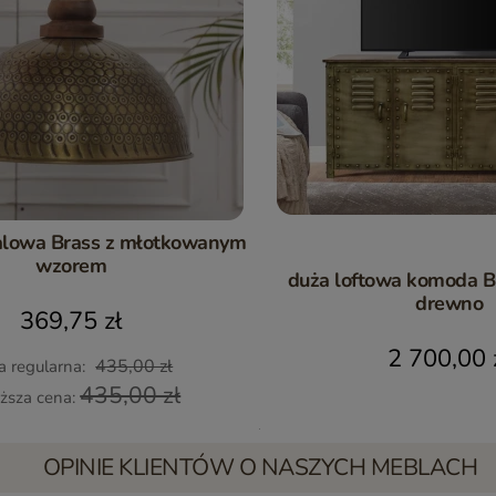
lowa Brass z młotkowanym
wzorem
duża loftowa komoda B
drewno
369,75 zł
2 700,00 
435,00 zł
a regularna:
435,00 zł
iższa cena:
OPINIE KLIENTÓW O NASZYCH MEBLACH