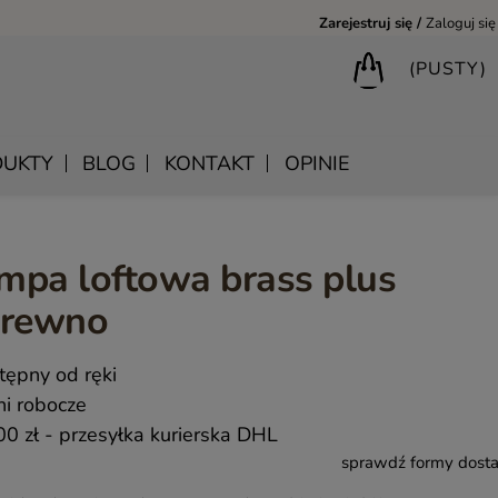
Zarejestruj się
Zaloguj się
(PUSTY)
UKTY
BLOG
KONTAKT
OPINIE
mpa loftowa brass plus
BIURKA DREWNIANE
SHANTI – DREWNIANE MEBLE RZEŹBIONE
LUSTRA DREWNIANE
drewno
BIBLIOTECZKI DREWNIANE
MANDALA – INDYJSKIE MEBLE RZEŹBIONE
SKRZYNIE DREWNIANE
MEBLE BOHO SKANDYNAWSKIE – DREWNIANE NATURAL
WIESZAKI DREWNIANE
tępny od ręki
MONSOON – MEBLE RZEŹBIONE BOHO NOWOCZESNE
KONSOLE DREWNIANE
ni robocze
SAHARA – MEBLE VINTAGE LOFT
00 zł
- przesyłka kurierska DHL
sprawdź formy dost
SAFFRON – MEBLE INDYJSKIE I ORIENTALNE
CHAKRA – MEBLE LOFTOWE DREWNIANE