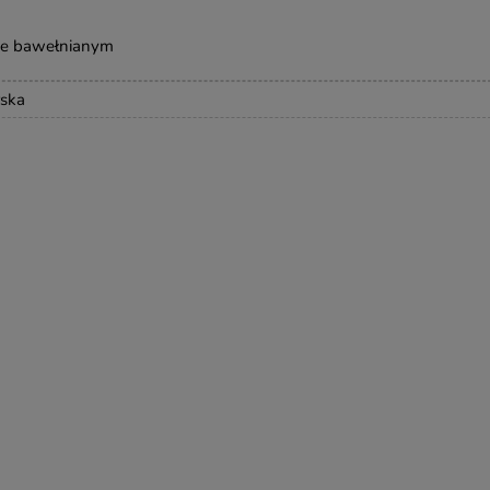
ie bawełnianym
rska