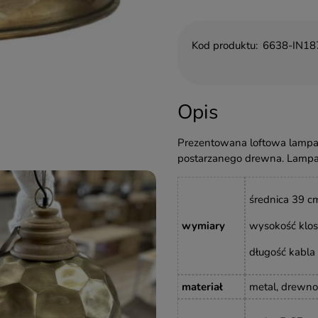
Kod produktu:
6638-IN18
Opis
Prezentowana loftowa lampa 
postarzanego drewna. Lampa
średnica 39 c
wymiary
wysokość klos
długość kabla 
materiał
metal, drewno