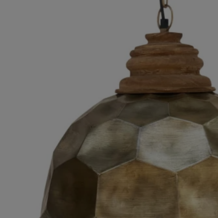
ROMA – MEBLE LOFTOWE MANGO I METAL
WESTPORT – LOFTOWE MEBLE VINTAGE
RIVERSIDE – POSTARZONE MEBLE LOFTOWE DREWNIANE
MILO – NOWOCZESNE MEBLE INDYJSKIE Z DREWNA MANGO