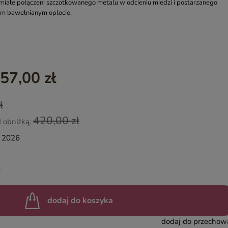
iałe połączeni szczotkowanego metalu w odcieniu miedzi i postarzanego
m bawełnianym oplocie.
YASMIN – EGZOTYCZNE MEBLE DREWNIANE
INDIAN SUMMER – KOLOROWE MEBLE INDYJSKIE RZEŹBIO
BOHO LOCO – NATURALNE DREWNO RZEŹBIONE
MASALA – KOLOROWE MEBLE INDYJSKIE
57,00 zł
BINDI – MEBLE ORIENTALNE ZŁOTE
ł
420,00 zł
d obniżką:
a 2026
dodaj do koszyka
dodaj do przechow