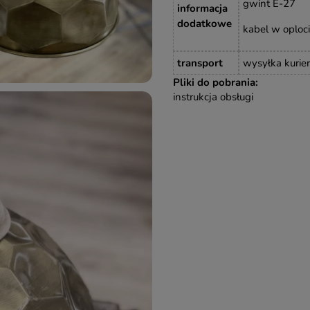
gwint E-27
informacja
dodatkowe
kabel w oploc
transport
wysyłka kurie
Pliki do pobrania:
instrukcja obsługi