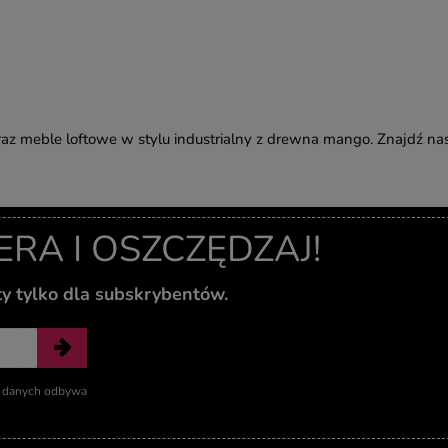
az meble loftowe w stylu industrialny z drewna mango. Znajdź na
A I OSZCZĘDZAJ!
ty tylko dla subskrybentów.
ie danych odbywa