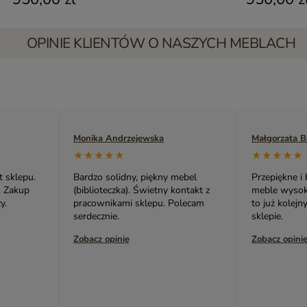
OPINIE KLIENTÓW O NASZYCH MEBLACH
Monika Andrzejewska
Małgorzata Bedna
★★★★★
★★★★★
pu.
Bardzo solidny, piękny mebel
Przepiękne i bardz
up
(biblioteczka). Świetny kontakt z
meble wysokiej jak
pracownikami sklepu. Polecam
to już kolejny mó
serdecznie.
sklepie.
Zobacz opinię
Zobacz opinię