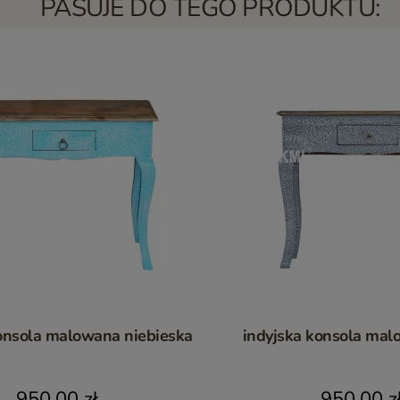
PASUJE DO TEGO PRODUKTU:
onsola malowana niebieska
indyjska konsola mal
950,00 zł
950,00 z