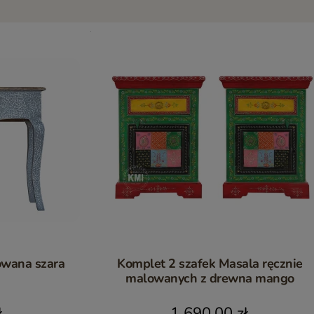
owana szara
Komplet 2 szafek Masala ręcznie
malowanych z drewna mango
ł
1 690,00 zł