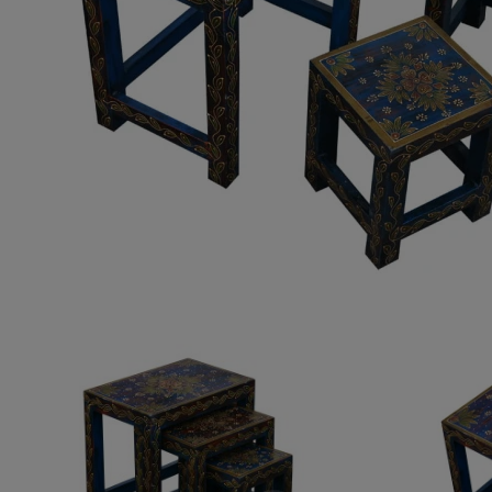
ROMA – MEBLE LOFTOWE MANGO I METAL
WESTPORT – LOFTOWE MEBLE VINTAGE
RIVERSIDE – POSTARZONE MEBLE LOFTOWE DREWNIANE
MILO – NOWOCZESNE MEBLE INDYJSKIE Z DREWNA MANGO