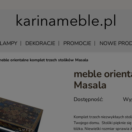
LAMPY
DEKORACJE
PROMOCJE
NOWE PROD
eble orientalne komplet trzech stolików Masala
meble orient
U
EWNIANE
MANGO – MEBLE Z LITEGO DREWNA NATURALNE
ŁÓŻKA DREWNIANE
Masala
LU
KAWOWE
MEBLE Z PALISANDRU INDYJSKIEGO
SZAFKI NOCNE DREWNIANE
DREWNIANE
MEBLE INDYJSKIE Z AKACJI
SZAFY DREWNIANE
Dostępność:
Wyp
KI WISZĄCE
QUEEN – KLASYCZNE MEBLE DREWNIANE
Y SKÓRZANE
MEBLE RUSTYKALNE DREWNIANE
Komplet trzech niezwykłaych stol
Twojego domu. Stoliki pięknie się
 UNIKATOWE
HAMPTON ISLAND – MEBLE W STYLU HAMPTON
łóżka. Niewielki rozmiar sprawia