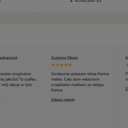
rczuk
Zuzanna Sikora
Marek 
★★★★★
★★
o oryginalne
Serdecznie polecam sklep Karina
Poleca
ości! Ta szafka,
meble. Cały dom właściwie
niedro
j zakup w tym
urządzamy meblami ze sklepu
Zobacz
Karina.
Zobacz opinię