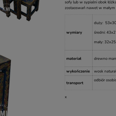
sofy lub w sypialni obok łóżk
zostaoswań nawet w małym 
duży: 53x3
wymiary
średni: 43x
mały: 32x25
materiał
drewno man
wykończenie
wosk natura
odbiór osobi
transport
x