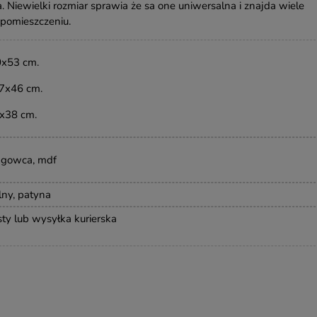
a. Niewielki rozmiar sprawia że sa one uniwersalna i znajda wiele
pomieszczeniu.
0x53 cm.
27x46
cm
.
x38 cm.
gowca, mdf
lny, patyna
sty lub wysyłka kurierska