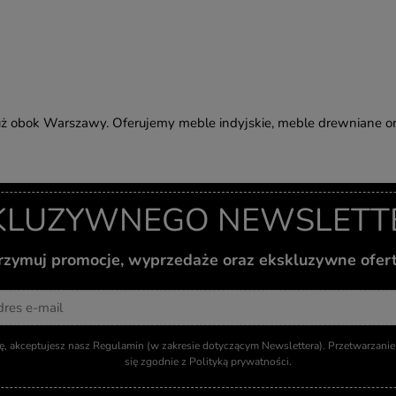
ż obok Warszawy. Oferujemy meble indyjskie, meble drewniane or
KLUZYWNEGO NEWSLETTER
otrzymuj promocje, wyprzedaże oraz ekskluzywne ofer
Adres email
ię, akceptujesz nasz Regulamin (w zakresie dotyczącym Newslettera). Przetwarzan
się zgodnie z Polityką prywatności.