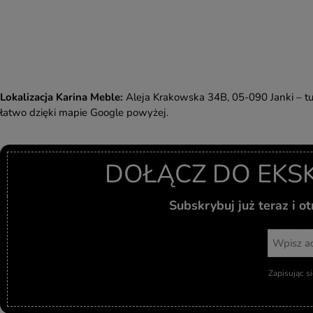
Lokalizacja Karina Meble:
Aleja Krakowska 34B, 05-090 Janki – tu
łatwo dzięki mapie Google powyżej.
DOŁĄCZ DO EKS
Subskrybuj już teraz i 
Zapisując s