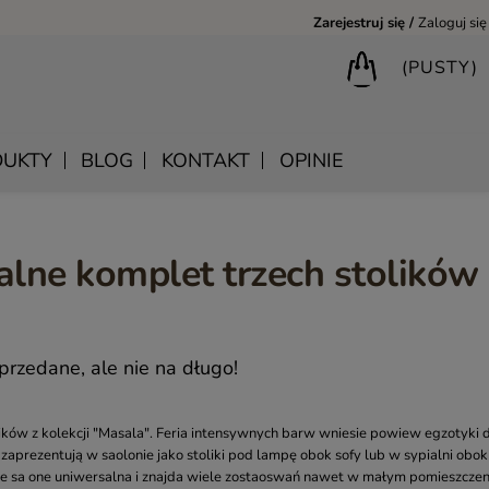
Zarejestruj się
Zaloguj się
(PUSTY)
UKTY
BLOG
KONTAKT
OPINIE
alne komplet trzech stolików
BIURKA DREWNIANE
SHANTI – DREWNIANE MEBLE RZEŹBIONE
LUSTRA DREWNIANE
BIBLIOTECZKI DREWNIANE
MANDALA – INDYJSKIE MEBLE RZEŹBIONE
SKRZYNIE DREWNIANE
MEBLE BOHO SKANDYNAWSKIE – DREWNIANE NATURAL
KONSOLE DREWNIANE
rzedane, ale nie na długo!
MONSOON – MEBLE RZEŹBIONE BOHO NOWOCZESNE
WIESZAKI DREWNIANE
SAHARA – MEBLE VINTAGE LOFT
ików z kolekcji "Masala". Feria intensywnych barw wniesie powiew egzotyki 
 zaprezentują w saolonie jako stoliki pod lampę obok sofy lub w sypialni obok
SAFFRON – MEBLE INDYJSKIE I ORIENTALNE
 że sa one uniwersalna i znajda wiele zostaoswań nawet w małym pomieszczen
CHAKRA – MEBLE LOFTOWE DREWNIANE