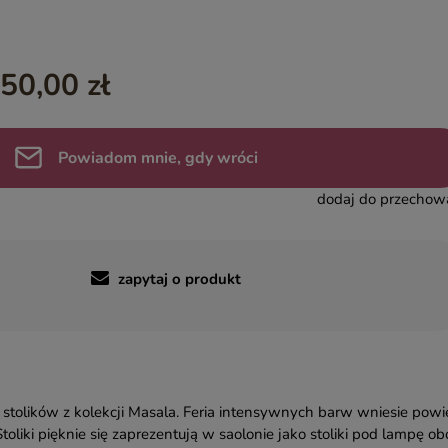
YASMIN – EGZOTYCZNE MEBLE DREWNIANE
INDIAN SUMMER – KOLOROWE MEBLE INDYJSKIE RZEŹBIO
50,00 zł
BOHO LOCO – NATURALNE DREWNO RZEŹBIONE
MASALA – KOLOROWE MEBLE INDYJSKIE
BINDI – MEBLE ORIENTALNE ZŁOTE
Powiadom mnie, gdy wróci
dodaj do przechow
zapytaj o produkt
stolików z kolekcji Masala. Feria intensywnych barw wniesie pow
liki pięknie się zaprezentują w saolonie jako stoliki pod lampę ob