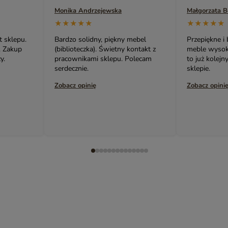
Monika Andrzejewska
Małgorzata 
★★★★★
★★★★★
t sklepu.
Bardzo solidny, piękny mebel
Przepiękne i
. Zakup
(biblioteczka). Świetny kontakt z
meble wysokie
y.
pracownikami sklepu. Polecam
to już kolej
serdecznie.
sklepie.
Zobacz opinię
Zobacz opini