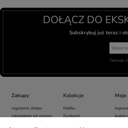
DOŁĄCZ DO EKS
Subskrybuj już teraz i 
Zapisując s
Zakupy
Kolekcje
Moje
regulamin sklepu
Malibu
logowa
odstąpienie od umowy
Sunburst
kupon 
Warunki użytkowania
Cross
opinie 