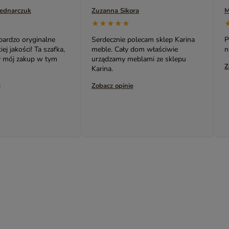
Bednarczuk
Zuzanna Sikora
M
YASMIN – EGZOTYCZNE MEBLE DREWNIANE
★★★★★
INDIAN SUMMER – KOLOROWE MEBLE INDYJSKIE RZEŹBIO
 bardzo oryginalne
Serdecznie polecam sklep Karina
P
BOHO LOCO – NATURALNE DREWNO RZEŹBIONE
j jakości! Ta szafka,
meble. Cały dom właściwie
n
ny mój zakup w tym
urządzamy meblami ze sklepu
MASALA – KOLOROWE MEBLE INDYJSKIE
Z
Karina.
BINDI – MEBLE ORIENTALNE ZŁOTE
ę
Zobacz opinię