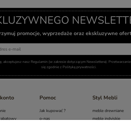
KLUZYWNEGO NEWSLETTER
otrzymuj promocje, wyprzedaże oraz ekskluzywne ofer
Adres email
ię, akceptujesz nasz Regulamin (w zakresie dotyczącym Newslettera). Przetwarzan
się zgodnie z Polityką prywatności.
 konto
Pomoc
Styl Mebli
nie
Jak kupować ?
meble drewniane
rabatowy
o-nas
meble indyjskie
i komentarze
Raty/Leasing
meble boho