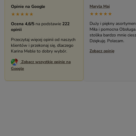
ROMA – MEBLE LOFTOWE MANGO I METAL
Opinie na Google
Maryla Maj
★★★★★
WESTPORT – LOFTOWE MEBLE VINTAGE
★★★★★
RIVERSIDE – POSTARZONE MEBLE LOFTOWE DREWNIANE
Duży i piękny asortymen
Ocena 4,6/5
na podstawie
222
Miła i pomocna Obsługa
opinii
MILO – NOWOCZESNE MEBLE INDYJSKIE Z DREWNA MANGO
stolika bardzo mnie ciesz
Przeczytaj więcej opinii od naszych
Dziękuję. Polecam.
klientów i przekonaj się, dlaczego
Karina Meble to dobry wybór.
Zobacz opinię
Zobacz wszystkie opinie na
Google