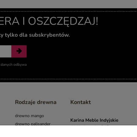
A I OSZCZĘDZAJ!
ty tylko dla subskrybentów.
ie danych odbywa
Rodzaje drewna
Kontakt
drewno mango
Karina Meble Indyjskie
drewno palisander
Al. Krakowska 34B
drewno akacja
05-090 Janki k.