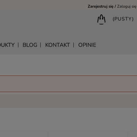
Zarejestruj się
Zaloguj się
(PUSTY)
UKTY
BLOG
KONTAKT
OPINIE
BIURKA DREWNIANE
SHANTI – DREWNIANE MEBLE RZEŹBIONE
LUSTRA DREWNIANE
BIBLIOTECZKI DREWNIANE
MANDALA – INDYJSKIE MEBLE RZEŹBIONE
SKRZYNIE DREWNIANE
MEBLE BOHO SKANDYNAWSKIE – DREWNIANE NATURAL
WIESZAKI DREWNIANE
MONSOON – MEBLE RZEŹBIONE BOHO NOWOCZESNE
KONSOLE DREWNIANE
SAHARA – MEBLE VINTAGE LOFT
SAFFRON – MEBLE INDYJSKIE I ORIENTALNE
CHAKRA – MEBLE LOFTOWE DREWNIANE