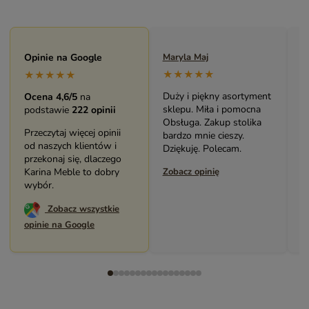
Opinie na Google
Maryla Maj
M
★★★★★
★★★★★
Duży i piękny asortyment
B
Ocena 4,6/5
na
sklepu. Miła i pomocna
m
podstawie
222 opinii
Obsługa. Zakup stolika
Ś
Przeczytaj więcej opinii
bardzo mnie cieszy.
p
od naszych klientów i
Dziękuję. Polecam.
P
przekonaj się, dlaczego
Karina Meble to dobry
Zobacz opinię
Z
wybór.
Zobacz wszystkie
opinie na Google