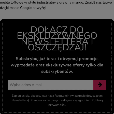
meble loftowe w stylu industrialny z drewna mango. Znajdź nas łatwo
dzięki mapie Google powyżej.
DOŁĄCZ DO
EKSKLUZYWNEGO
NEWSLETTERA I
OSZCZĘDZAJ!
Subskrybuj już teraz i otrzymuj promocje,
wyprzedaże oraz ekskluzywne oferty tylko dla
subskrybentów.
Adres email
Zapisując się, akceptujesz nasz Regulamin (w zakresie dotyczącym
Newslettera). Przetwarzanie danych odbywa się zgodnie z Polityką
prywatności.