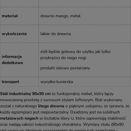
materiał
drewno mango, metal
wykończenie
lakier do drewna
stół będzie gotowy do użytku jak tylko
informacje
przykręcisz do niego nogi
dodatkowe
produkt celowo postarzany
transport
wysyłka kurierska
Stół industrialny 90x90 cm
to funkcjonalny mebel, który łączy
nowoczesną prostotę z surowym stylem loftowym. Blat wykonany
został z naturalnego
litego drewna
o pięknym usłojeniu, co sprawia, że
każdy egzemplarz jest niepowtarzalny. Osadzony jest na solidnych
metalowych nogach
w kształcie litery U, które zapewniają stabilność
oraz nadają całości industrialnego charakteru. Wymiary stołu (90x90
cm) czynią go idealnym rozwiązaniem do mniejszych przestrzeni –