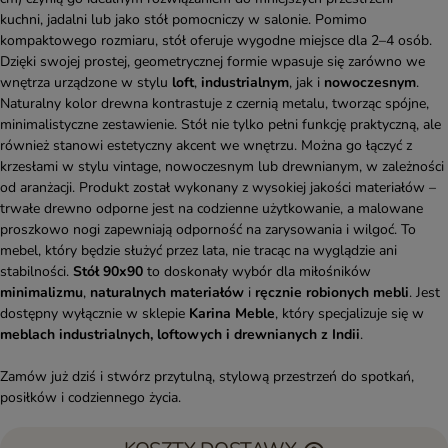
kuchni, jadalni lub jako stół pomocniczy w salonie. Pomimo
kompaktowego rozmiaru, stół oferuje wygodne miejsce dla 2–4 osób.
Dzięki swojej prostej, geometrycznej formie wpasuje się zarówno we
wnętrza urządzone w stylu
loft
,
industrialnym
, jak i
nowoczesnym
.
Naturalny kolor drewna kontrastuje z czernią metalu, tworząc spójne,
minimalistyczne zestawienie. Stół nie tylko pełni funkcję praktyczną, ale
również stanowi estetyczny akcent we wnętrzu. Można go łączyć z
krzesłami w stylu vintage, nowoczesnym lub drewnianym, w zależności
od aranżacji. Produkt został wykonany z wysokiej jakości materiałów –
trwałe drewno odporne jest na codzienne użytkowanie, a malowane
proszkowo nogi zapewniają odporność na zarysowania i wilgoć. To
mebel, który będzie służyć przez lata, nie tracąc na wyglądzie ani
stabilności.
Stół 90x90
to doskonały wybór dla miłośników
minimalizmu
,
naturalnych materiałów
i
ręcznie robionych mebli
. Jest
dostępny wyłącznie w sklepie
Karina Meble
, który specjalizuje się w
meblach industrialnych, loftowych i drewnianych z Indii
.
Zamów już dziś i stwórz przytulną, stylową przestrzeń do spotkań,
posiłków i codziennego życia.