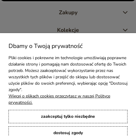
Zakupy
Kolekcje
Dbamy o Twoją prywatność
Moje konto
Pliki cookies i pokrewne im technologie umożliwiają poprawne
działanie strony i pomagają nam dostosować ofertę do Twoich
Pomoc
potrzeb. Możesz zaakceptować wykorzystanie przez nas
wszystkich tych plików i przejść do sklepu lub dostosować
Styl Mebli
użycie plików do swoich preferencji, wybierając opcję "Dostosuj
zgody".
Więcej o plikach cookies przeczytasz w naszej Polityce
Rodzaje drewna
prywatności.
zaakceptuj tylko niezbędne
Kontakt
dostosuj zgody
Karina Meble
: Ręcznie robione meble indyjskie, loftowe, industrialne i boho z