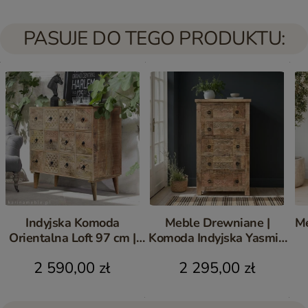
PASUJE DO TEGO PRODUKTU:
Indyjska Komoda
Meble Drewniane |
Me
Orientalna Loft 97 cm |
Komoda Indyjska Yasmin
Rzeźbiony z 12
Drewno Egzotyczne 5
2 590,00 zł
2 295,00 zł
Szufladami
Szuflad