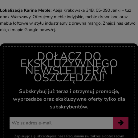
Lokalizacja Karina Meble:
Aleja Krakowska 34B, 05-090 Janki – tuż
obok Warszawy. Oferujemy meble indyjskie, meble drewniane oraz
meble loftowe w stylu industrialny z drewna mango. Znajdź nas łatwo
dzięki mapie Google powyżej.
DOŁĄCZ DO
EKSKLUZYWNEGO
NEWSLETTERA I
OSZCZĘDZAJ!
Subskrybuj już teraz i otrzymuj promocje,
wyprzedaże oraz ekskluzywne oferty tylko dla
subskrybentów.
Adres email
Zapisując się, akceptujesz nasz Regulamin (w zakresie dotyczącym