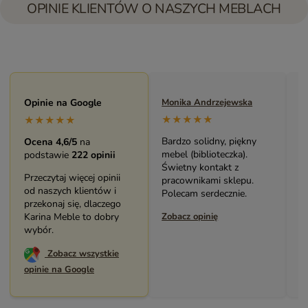
OPINIE KLIENTÓW O NASZYCH MEBLACH
Maryla Maj
Opinie na Google
Monika Andrzejewska
M
★★★★★
★★★★★
★★★★★
Duży i piękny asortyment
Bardzo solidny, piękny
P
Ocena 4,6/5
na
sklepu. Miła i pomocna
mebel (biblioteczka).
o
podstawie
222 opinii
Obsługa. Zakup stolika
Świetny kontakt z
w
Przeczytaj więcej opinii
bardzo mnie cieszy.
pracownikami sklepu.
s
od naszych klientów i
Dziękuję. Polecam.
Polecam serdecznie.
z
przekonaj się, dlaczego
Zobacz opinię
Karina Meble to dobry
Zobacz opinię
Z
wybór.
Zobacz wszystkie
opinie na Google