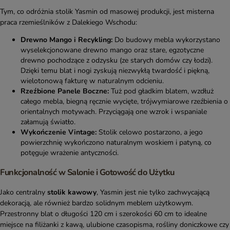
Tym, co odróżnia stolik Yasmin od masowej produkcji, jest misterna
praca rzemieślników z Dalekiego Wschodu:
Drewno Mango i Recykling:
Do budowy mebla wykorzystano
wyselekcjonowane drewno mango oraz stare, egzotyczne
drewno pochodzące z odzysku (ze starych domów czy łodzi).
Dzięki temu blat i nogi zyskują niezwykłą twardość i piękną,
wielotonową fakturę w naturalnym odcieniu.
Rzeźbione Panele Boczne:
Tuż pod gładkim blatem, wzdłuż
całego mebla, biegną ręcznie wycięte, trójwymiarowe rzeźbienia o
orientalnych motywach. Przyciągają one wzrok i wspaniale
załamują światło.
Wykończenie Vintage:
Stolik celowo postarzono, a jego
powierzchnię wykończono naturalnym woskiem i patyną, co
potęguje wrażenie antyczności.
Funkcjonalność w Salonie i Gotowość do Użytku
Jako centralny
stolik kawowy
, Yasmin jest nie tylko zachwycającą
dekoracją, ale również bardzo solidnym meblem użytkowym.
Przestronny blat o długości 120 cm i szerokości 60 cm to idealne
miejsce na filiżanki z kawą, ulubione czasopisma, rośliny doniczkowe czy