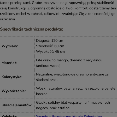
tace z przekąskami. Grube, masywne nogi zapewniają pełną stabilność
całej konstrukcji. Z ogromną dbałością o Twój komfort, dostarczamy ten
rzeźbiony mebel w całości, całkowicie zwalniając Cię z konieczności jego
skręcania.
Specyfikacja techniczna produktu:
Długość: 120 cm
Wymiary
:
Szerokość: 60 cm
Wysokość: 45 cm
Lite drewno mango, drewno z recyklingu
Materiał
:
(antique wood)
Naturalne, wielotonowe drewno antyczne ze
Kolorystyka
:
śladami czasu
Wosk naturalny, patyna, ręcznie rzeźbione panele
Wykończenie
:
boczne
Gładki, solidny blat wsparty na 4 masywnych
Układ elementów
:
nogach, brak szuflad
Kolekcja
:
Yasmin – Egzotyczne Meble Orientalne