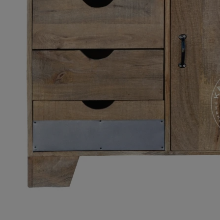
ROMA – MEBLE LOFTOWE MANGO I METAL
WESTPORT – LOFTOWE MEBLE VINTAGE
RIVERSIDE – POSTARZONE MEBLE LOFTOWE DREWNIANE
MILO – NOWOCZESNE MEBLE INDYJSKIE Z DREWNA MANGO