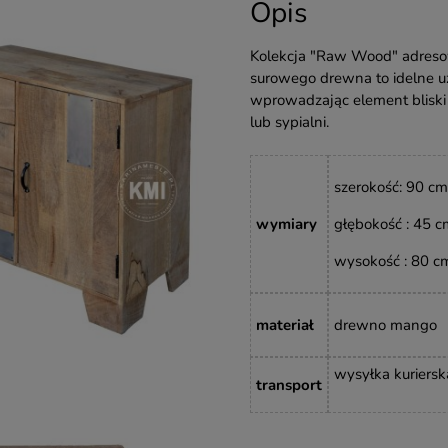
Opis
Kolekcja "Raw Wood" adresow
surowego drewna to idelne uz
wprowadzając element bliski
lub sypialni.
szerokość: 90 cm
wymiary
głębokość : 45 c
wysokość : 80
c
materiał
drewno mango
wysyłka kuriersk
transport