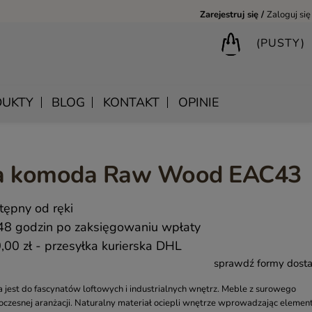
Zarejestruj się
Zaloguj się
(PUSTY)
UKTY
BLOG
KONTAKT
OPINIE
wa komoda Raw Wood EAC43
BIURKA DREWNIANE
SHANTI – DREWNIANE MEBLE RZEŹBIONE
LUSTRA DREWNIANE
tępny od ręki
BIBLIOTECZKI DREWNIANE
MANDALA – INDYJSKIE MEBLE RZEŹBIONE
SKRZYNIE DREWNIANE
48 godzin po zaksięgowaniu wpłaty
MEBLE BOHO SKANDYNAWSKIE – DREWNIANE NATURAL
KONSOLE DREWNIANE
,00 zł
- przesyłka kurierska DHL
MONSOON – MEBLE RZEŹBIONE BOHO NOWOCZESNE
WIESZAKI DREWNIANE
sprawdź formy dost
SAHARA – MEBLE VINTAGE LOFT
est do fascynatów loftowych i industrialnych wnętrz. Meble z surowego
SAFFRON – MEBLE INDYJSKIE I ORIENTALNE
oczesnej aranżacji. Naturalny materiał ociepli wnętrze wprowadzając elemen
CHAKRA – MEBLE LOFTOWE DREWNIANE