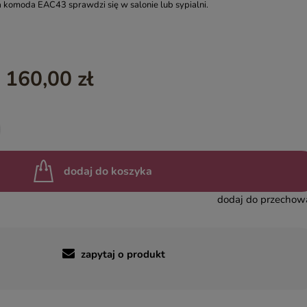
a komoda EAC43 sprawdzi się w salonie lub sypialni.
YASMIN – EGZOTYCZNE MEBLE DREWNIANE
INDIAN SUMMER – KOLOROWE MEBLE INDYJSKIE RZEŹBIO
BOHO LOCO – NATURALNE DREWNO RZEŹBIONE
 160,00 zł
MASALA – KOLOROWE MEBLE INDYJSKIE
BINDI – MEBLE ORIENTALNE ZŁOTE
dodaj do koszyka
dodaj do przechow
zapytaj o produkt