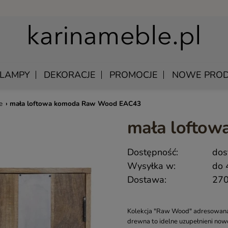
LAMPY
DEKORACJE
PROMOCJE
NOWE PROD
e
›
mała loftowa komoda Raw Wood EAC43
mała lofto
U
EWNIANE
MANGO – MEBLE Z LITEGO DREWNA NATURALNE
ŁÓŻKA DREWNIANE
Dostępność:
dos
LU
KAWOWE
MEBLE Z PALISANDRU INDYJSKIEGO
SZAFKI NOCNE DREWNIANE
Wysyłka w:
do 
DREWNIANE
MEBLE INDYJSKIE Z AKACJI
SZAFY DREWNIANE
Dostawa:
270
KI WISZĄCE
QUEEN – KLASYCZNE MEBLE DREWNIANE
Y SKÓRZANE
MEBLE RUSTYKALNE DREWNIANE
Kolekcja "Raw Wood" adresowana j
 UNIKATOWE
HAMPTON ISLAND – MEBLE W STYLU HAMPTON
drewna to idelne uzupełnieni now