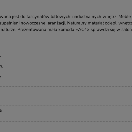
ana jest do fascynatów loftowych i industrialnych wnętrz. Meble 
upełnieni nowoczesnej aranżacji. Naturalny materiał ociepli wnętr
 naturze. Prezentowana mała komoda EAC43 sprawdzi się w salon
.
m.
m
.
a