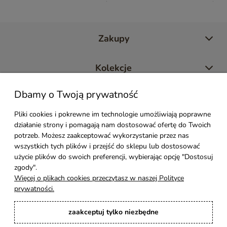
Zakupy
Kolekcje
Dbamy o Twoją prywatność
Moje konto
Pliki cookies i pokrewne im technologie umożliwiają poprawne
działanie strony i pomagają nam dostosować ofertę do Twoich
Pomoc
potrzeb. Możesz zaakceptować wykorzystanie przez nas
wszystkich tych plików i przejść do sklepu lub dostosować
Styl Mebli
użycie plików do swoich preferencji, wybierając opcję "Dostosuj
zgody".
Więcej o plikach cookies przeczytasz w naszej Polityce
Rodzaje drewna
prywatności.
zaakceptuj tylko niezbędne
Kontakt