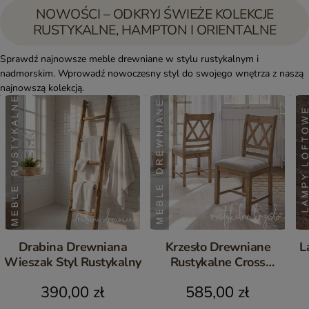
NOWOŚCI – ODKRYJ ŚWIEŻE KOLEKCJE
RUSTYKALNE, HAMPTON I ORIENTALNE
Sprawdź najnowsze meble drewniane w stylu rustykalnym i
nadmorskim. Wprowadź nowoczesny styl do swojego wnętrza z naszą
najnowszą kolekcją.
Drabina Drewniana
Krzesło Drewniane
L
Wieszak Styl Rustykalny
Rustykalne Cross
Postarzane Komplet 2 szt.
390,00 zł
585,00 zł