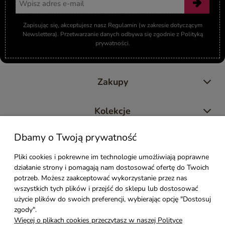
Adres email
Zapisując się, akceptujesz nasz Regulamin (w zakresie dotyczącym
Newslettera). Przetwarzanie danych odbywa się zgodnie z Polityką
prywatności.
Zakupy
Kolekcje
Dbamy o Twoją prywatność
Moje konto
Pliki cookies i pokrewne im technologie umożliwiają poprawne
działanie strony i pomagają nam dostosować ofertę do Twoich
Pomoc
potrzeb. Możesz zaakceptować wykorzystanie przez nas
wszystkich tych plików i przejść do sklepu lub dostosować
Styl Mebli
użycie plików do swoich preferencji, wybierając opcję "Dostosuj
zgody".
Więcej o plikach cookies przeczytasz w naszej Polityce