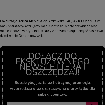
Lokalizacja Karina Meble:
Aleja Krakowska 34B, 05-090 Janki – tuż
obok Warszawy. Oferujemy meble indyjskie, meble drewniane oraz
meble loftowe w stylu industrialny z drewna mango. Znajdź nas łatwo
dzięki mapie Google powyżej.
DOŁĄCZ DO
EKSKLUZYWNEGO
NEWSLETTERA I
OSZCZĘDZAJ!
Subskrybuj już teraz i otrzymuj promocje,
wyprzedaże oraz ekskluzywne oferty tylko dla
subskrybentów.