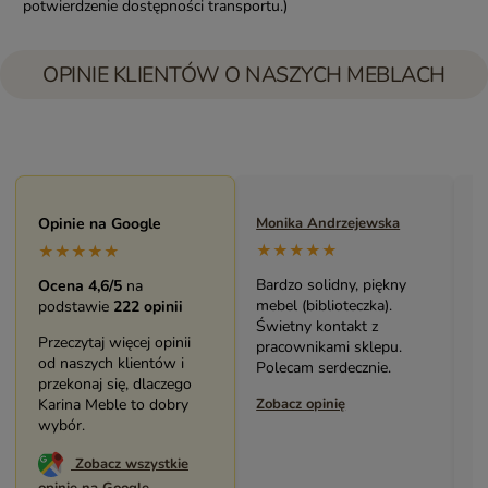
potwierdzenie dostępności transportu.)
OPINIE KLIENTÓW O NASZYCH MEBLACH
Maryla Maj
Opinie na Google
Monika Andrzejewska
M
★★★★★
★★★★★
★★★★★
Duży i piękny asortyment
Bardzo solidny, piękny
P
Ocena 4,6/5
na
sklepu. Miła i pomocna
mebel (biblioteczka).
o
podstawie
222 opinii
Obsługa. Zakup stolika
Świetny kontakt z
w
Przeczytaj więcej opinii
bardzo mnie cieszy.
pracownikami sklepu.
s
od naszych klientów i
Dziękuję. Polecam.
Polecam serdecznie.
z
przekonaj się, dlaczego
Zobacz opinię
Karina Meble to dobry
Zobacz opinię
Z
wybór.
Zobacz wszystkie
opinie na Google