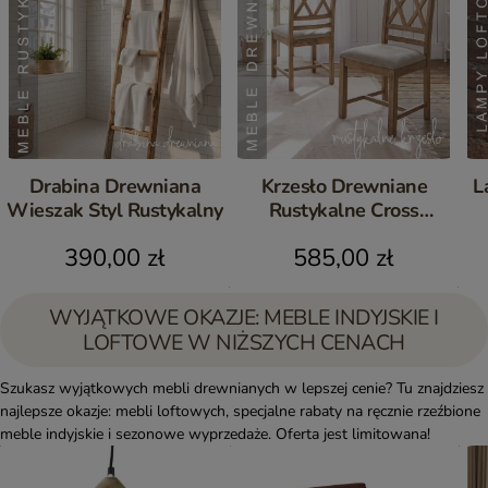
Drabina Drewniana
Krzesło Drewniane
L
Wieszak Styl Rustykalny
Rustykalne Cross
Postarzane Komplet 2 szt.
390,00 zł
585,00 zł
WYJĄTKOWE OKAZJE: MEBLE INDYJSKIE I
LOFTOWE W NIŻSZYCH CENACH
Szukasz wyjątkowych mebli drewnianych w lepszej cenie? Tu znajdziesz
najlepsze okazje: mebli loftowych, specjalne rabaty na ręcznie rzeźbione
meble indyjskie i sezonowe wyprzedaże. Oferta jest limitowana!