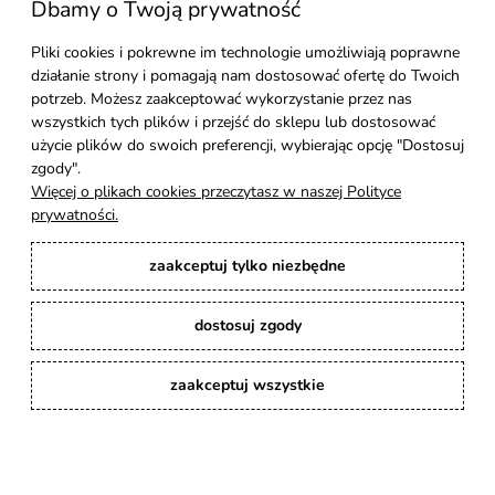
Dbamy o Twoją prywatność
Moje konto
Pliki cookies i pokrewne im technologie umożliwiają poprawne
działanie strony i pomagają nam dostosować ofertę do Twoich
Pomoc
potrzeb. Możesz zaakceptować wykorzystanie przez nas
wszystkich tych plików i przejść do sklepu lub dostosować
Styl Mebli
użycie plików do swoich preferencji, wybierając opcję "Dostosuj
zgody".
Więcej o plikach cookies przeczytasz w naszej Polityce
Rodzaje drewna
prywatności.
zaakceptuj tylko niezbędne
Kontakt
dostosuj zgody
Karina Meble
: Ręcznie robione meble indyjskie, loftowe, industrialne i boho z
litego drewna. | Copyright © 2008–2026
zaakceptuj wszystkie
pokaż pełną wersję strony
Sklep internetowy Shoper Premium