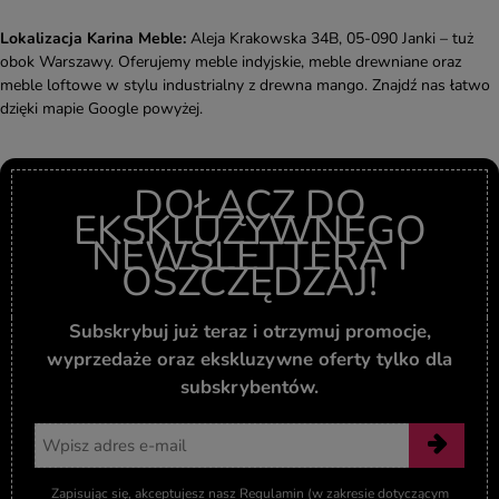
Lokalizacja Karina Meble:
Aleja Krakowska 34B, 05-090 Janki – tuż
obok Warszawy. Oferujemy meble indyjskie, meble drewniane oraz
meble loftowe w stylu industrialny z drewna mango. Znajdź nas łatwo
dzięki mapie Google powyżej.
DOŁĄCZ DO
EKSKLUZYWNEGO
NEWSLETTERA I
OSZCZĘDZAJ!
Subskrybuj już teraz i otrzymuj promocje,
wyprzedaże oraz ekskluzywne oferty tylko dla
subskrybentów.
Adres email
Zapisując się, akceptujesz nasz Regulamin (w zakresie dotyczącym