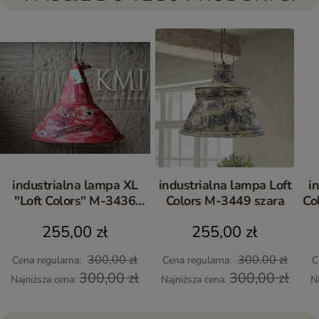
industrialna lampa XL
industrialna lampa Loft
i
"Loft Colors" M-3436
Colors M-3449 szara
Co
czerwona
255,00 zł
255,00 zł
300,00 zł
300,00 zł
Cena regularna:
Cena regularna:
C
300,00 zł
300,00 zł
Najniższa cena:
Najniższa cena:
N