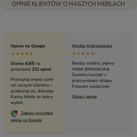
OPINIE KLIENTÓW O NASZYCH MEBLACH
Maryla Maj
Opinie na Google
Monika Andrzejewska
M
★★★★★
★★★★★
★★★★★
Duży i piękny asortyment
Bardzo solidny, piękny
P
Ocena 4,6/5
na
sklepu. Miła i pomocna
mebel (biblioteczka).
o
podstawie
222 opinii
Obsługa. Zakup stolika
Świetny kontakt z
w
Przeczytaj więcej opinii
bardzo mnie cieszy.
pracownikami sklepu.
s
od naszych klientów i
Dziękuję. Polecam.
Polecam serdecznie.
z
przekonaj się, dlaczego
Zobacz opinię
Karina Meble to dobry
Zobacz opinię
Z
wybór.
Zobacz wszystkie
opinie na Google