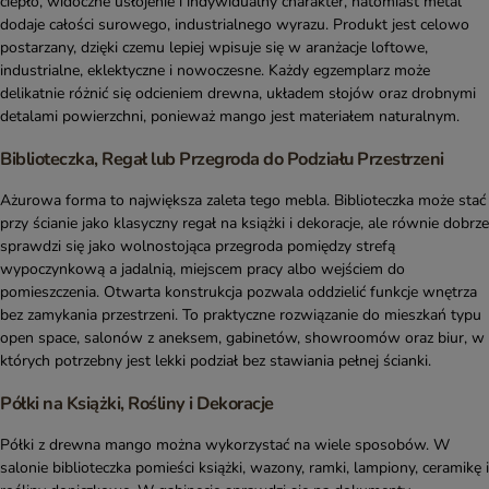
ciepło, widoczne usłojenie i indywidualny charakter, natomiast metal
dodaje całości surowego, industrialnego wyrazu. Produkt jest celowo
postarzany, dzięki czemu lepiej wpisuje się w aranżacje loftowe,
industrialne, eklektyczne i nowoczesne. Każdy egzemplarz może
delikatnie różnić się odcieniem drewna, układem słojów oraz drobnymi
detalami powierzchni, ponieważ mango jest materiałem naturalnym.
Biblioteczka, Regał lub Przegroda do Podziału Przestrzeni
Ażurowa forma to największa zaleta tego mebla. Biblioteczka może stać
przy ścianie jako klasyczny regał na książki i dekoracje, ale równie dobrze
sprawdzi się jako wolnostojąca przegroda pomiędzy strefą
wypoczynkową a jadalnią, miejscem pracy albo wejściem do
pomieszczenia. Otwarta konstrukcja pozwala oddzielić funkcje wnętrza
bez zamykania przestrzeni. To praktyczne rozwiązanie do mieszkań typu
open space, salonów z aneksem, gabinetów, showroomów oraz biur, w
których potrzebny jest lekki podział bez stawiania pełnej ścianki.
Półki na Książki, Rośliny i Dekoracje
Półki z drewna mango można wykorzystać na wiele sposobów. W
salonie biblioteczka pomieści książki, wazony, ramki, lampiony, ceramikę i