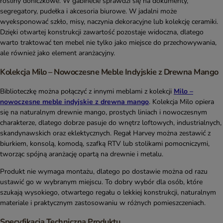
rośliny doniczkowe. W gabinecie sprawdzi się na dokumenty,
segregatory, pudełka i akcesoria biurowe. W jadalni może
wyeksponować szkło, misy, naczynia dekoracyjne lub kolekcję ceramiki.
Dzięki otwartej konstrukcji zawartość pozostaje widoczna, dlatego
warto traktować ten mebel nie tylko jako miejsce do przechowywania,
ale również jako element aranżacyjny.
Kolekcja Milo – Nowoczesne Meble Indyjskie z Drewna Mango
Biblioteczkę można połączyć z innymi meblami z kolekcji
Milo –
nowoczesne meble indyjskie z drewna mango
. Kolekcja Milo opiera
się na naturalnym drewnie mango, prostych liniach i nowoczesnym
charakterze, dlatego dobrze pasuje do wnętrz loftowych, industrialnych,
skandynawskich oraz eklektycznych. Regał Harvey można zestawić z
biurkiem, konsolą, komodą, szafką RTV lub stolikami pomocniczymi,
tworząc spójną aranżację opartą na drewnie i metalu.
Produkt nie wymaga montażu, dlatego po dostawie można od razu
ustawić go w wybranym miejscu. To dobry wybór dla osób, które
szukają wysokiego, otwartego regału o lekkiej konstrukcji, naturalnym
materiale i praktycznym zastosowaniu w różnych pomieszczeniach.
Specyfikacja Techniczna Produktu