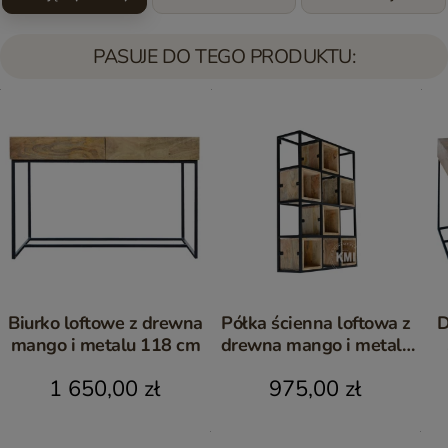
PASUJE DO TEGO PRODUKTU:
Biurko loftowe z drewna
Półka ścienna loftowa z
D
mango i metalu 118 cm
drewna mango i metalu
88 cm
M
1 650,00 zł
975,00 zł