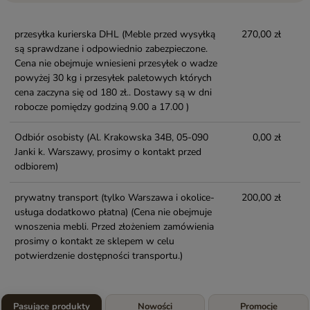
przesyłka kurierska DHL
(Meble przed wysyłką
270,00 zł
są sprawdzane i odpowiednio zabezpieczone.
Cena nie obejmuje wniesieni przesyłek o wadze
powyżej 30 kg i przesyłek paletowych których
cena zaczyna się od 180 zł.. Dostawy są w dni
robocze pomiędzy godziną 9.00 a 17.00 )
Odbiór osobisty
(Al. Krakowska 34B, 05-090
0,00 zł
Janki k. Warszawy, prosimy o kontakt przed
odbiorem)
prywatny transport (tylko Warszawa i okolice-
200,00 zł
usługa dodatkowo płatna)
(Cena nie obejmuje
wnoszenia mebli. Przed złożeniem zamówienia
prosimy o kontakt ze sklepem w celu
potwierdzenie dostępności transportu.)
Pasujące produkty
Nowości
Promocje