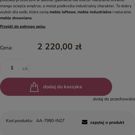
podziału przestrzeni w salonie, gabinecie lub biurze. Naturalne drewno
mango ociepla wnętrze, a metal podkreśla industrialny charakter. To dobry
wybór dla osób, które cenią
meble loftowe
,
meble industrialne
i naturalne
meble drewniane
.
Przejdź do pełnego opisu
2 220,00 zł
Cena:
szt.
dodaj do koszyka
dodaj do przechowalni
Kod produktu:
AA-7990-IN27
zapytaj o produkt