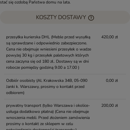
stać się ozdobą Państwa domu na lata.
KOSZTY DOSTAWY
przesyłka kurierska DHL
(Meble przed wysyłką
420,00 zł
są sprawdzane i odpowiednio zabezpieczone.
Cena nie obejmuje wniesieni przesyłek o wadze
powyżej 30 kg i przesyłek paletowych których
cena zaczyna się od 180 zł.. Dostawy są w dni
robocze pomiędzy godziną 9.00 a 17.00 )
Odbiór osobisty
(Al. Krakowska 34B, 05-090
0,00 zł
Janki k. Warszawy, prosimy o kontakt przed
odbiorem)
prywatny transport (tylko Warszawa i okolice-
200,00 zł
usługa dodatkowo płatna)
(Cena nie obejmuje
wnoszenia mebli. Przed złożeniem zamówienia
prosimy o kontakt ze sklepem w celu
potwierdzenie dostępności transportu.)