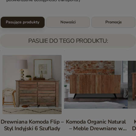
Pasujące produkty
Nowości
Promocje
PASUJE DO TEGO PRODUKTU:
Drewniana Komoda Flip –
Komoda Organic Natural
Styl Indyjski 6 Szuflady
– Meble Drewniane w
D
Stylu Loftowym