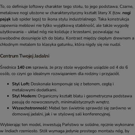
To, co definiuje loftowy charakter tego stołu, to jego podstawa. Czarne,
metalowe nogi ułożone w charakterystyczny kształt litery X (tzw.
nogi
pająk
lub spider legs) to ikona stylu industrialnego. Taka konstrukcja
zapewnia meblowi nie tylko wyjątkową stabilność, ale także wygodę
użytkowania – układ nóg nie koliduje z krzesłami, pozwalając na
swobodne dosunięcie ich do blatu. Kontrast między ciepłym drewnem a
chłodnym metalem to klasyka gatunku, która nigdy się nie nudzi.
Centrum Twojej Jadalni
Średnica
140 cm
sprawia, że przy stole wygodnie usiądzie od 4 do 6
osób, co czyni go idealnym rozwiązaniem dla rodziny i przyjaciół.
Styl Loft:
Doskonale komponuje się z betonem, cegłą i
metalowymi dodatkami.
Styl Modern:
Organiczny kształt blatu i geometryczna podstawa
pasują do nowoczesnych, minimalistycznych wnętrz.
Wszechstronność:
Mebel ten świetnie sprawdzi się zarówno w
domowej jadalni, jak i w stylowej sali konferencyjnej.
Wybierając ten model, inwestują Państwo w solidne, ręcznie wykonane
w Indiach rzemiosło. Stół wymaga jedynie prostego montażu nóg, by