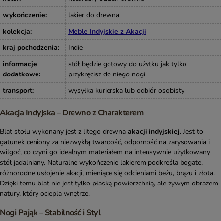
wykończenie
:
lakier do drewna
kolekcja
:
Meble Indyjskie z Akacji
kraj pochodzenia
:
Indie
informacje
stół będzie gotowy do użytku jak tylko
dodatkowe
:
przykręcisz do niego nogi
transport
:
wysyłka kurierska lub odbiór osobisty
Akacja Indyjska – Drewno z Charakterem
Blat stołu wykonany jest z litego drewna
akacji indyjskiej
. Jest to
gatunek ceniony za niezwykłą twardość, odporność na zarysowania i
wilgoć, co czyni go idealnym materiałem na intensywnie użytkowany
stół jadalniany. Naturalne wykończenie lakierem podkreśla bogate,
różnorodne usłojenie akacji, mieniące się odcieniami beżu, brązu i złota.
Dzięki temu blat nie jest tylko płaską powierzchnią, ale żywym obrazem
natury, który ociepla wnętrze.
Nogi Pająk – Stabilność i Styl