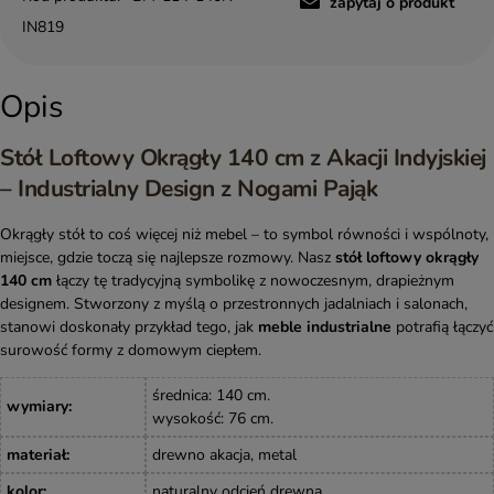
zapytaj o produkt
IN819
Opis
Stół Loftowy Okrągły 140 cm z Akacji Indyjskiej
– Industrialny Design z Nogami Pająk
Okrągły stół to coś więcej niż mebel – to symbol równości i wspólnoty,
miejsce, gdzie toczą się najlepsze rozmowy. Nasz
stół loftowy okrągły
140 cm
łączy tę tradycyjną symbolikę z nowoczesnym, drapieżnym
designem. Stworzony z myślą o przestronnych jadalniach i salonach,
stanowi doskonały przykład tego, jak
meble industrialne
potrafią łączyć
surowość formy z domowym ciepłem.
średnica: 140 cm.
wymiary
:
wysokość: 76 cm.
materiał
:
drewno akacja, metal
kolor
:
naturalny odcień drewna